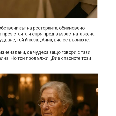
обственикът на ресторанта, обикновено
 през стаята и спря пред възрастната жена,
ване, той й каза: „Анна, вие се върнахте.“
изненадани, се чудеха защо говори с тази
лна. Но той продължи: „Вие спасихте този