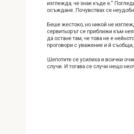
изглежда, че знае къде е.“ Погле
осъждане. Почувствах се неудобно
Беше жестоко, но никой не изглежд
сервитьорът се приближи към нея. 
да остане там, че това не е нейнот
проговори с уважение и й съобщи, 
Шепотите се усилиха и всички оча
случи. И тогава се случи нещо нео