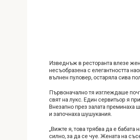
Изведнъж в ресторанта влезе жен
несъобразена с елегантността нао
вълнен пуловер, остаряла сива пол
Първоначално тя изглеждаше почт
свят на лукс. Един сервитьор я пр
Внезапно през залата преминаха ш
и започнаха шушукания.
„Вижте я, това трябва да е бабата 
силно, за да се чуе. Жената на съ