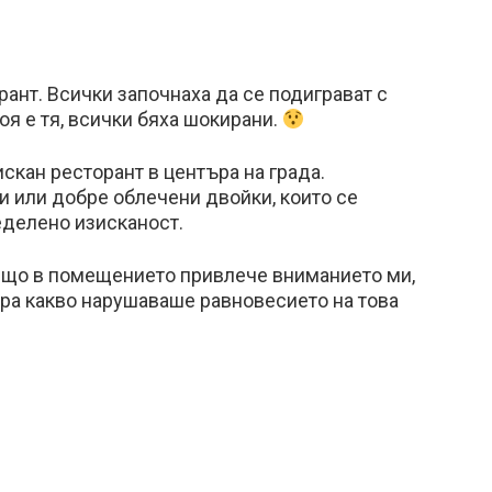
рант. Всички започнаха да се подиграват с
коя е тя, всички бяха шокирани.
скан ресторант в центъра на града.
 или добре облечени двойки, които се
еделено изисканост.
ещо в помещението привлече вниманието ми,
ера какво нарушаваше равновесието на това