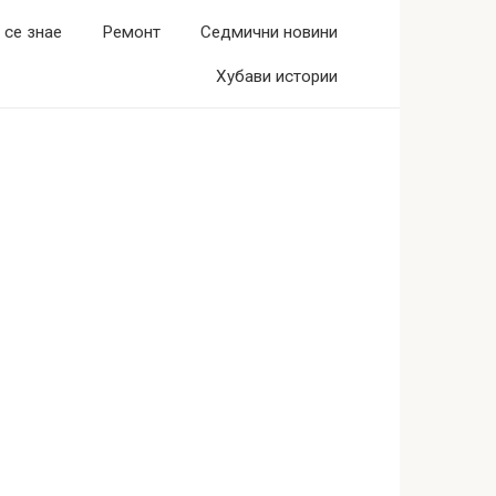
 се знае
Ремонт
Седмични новини
Хубави истории