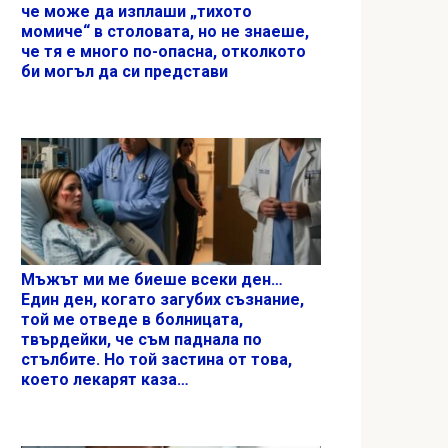
че може да изплаши „тихото
момиче“ в столовата, но не знаеше,
че тя е много по-опасна, отколкото
би могъл да си представи
Мъжът ми ме биеше всеки ден…
Един ден, когато загубих съзнание,
той ме отведе в болницата,
твърдейки, че съм паднала по
стълбите. Но той застина от това,
което лекарят каза…