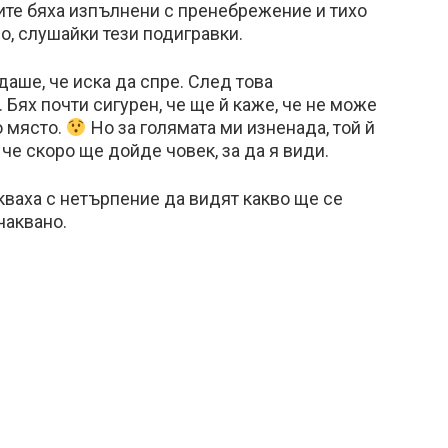
дите бяха изпълнени с пренебрежение и тихо
, слушайки тези подигравки.
аше, че иска да спре. След това
Бях почти сигурен, че ще й каже, че не може
о място.
Но за голямата ми изненада, той й
че скоро ще дойде човек, за да я види.
кваха с нетърпение да видят какво ще се
чаквано.