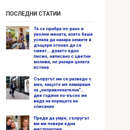
ПОСЛЕДНИ СТАТИИ
Тя се прибра по-рано и
уволни жената, която беше
успяла да накара немите ѝ
дъщери отново да се
смеят… докато едно
писмо, написано с цветни
моливи, не разкри цялата
истина
Съпругът ми се разведе с
мен, защото ме намираше
за „непривлекателна“…
две години по-късно ме
видя на корицата на
списание
Преди да умре, съпругът
ми ми повери една
мистериозна