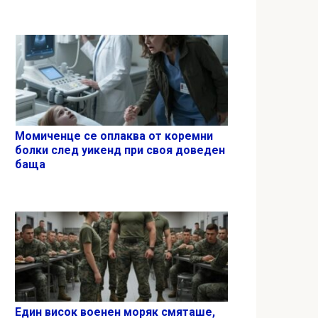
Момиченце се оплаква от коремни
болки след уикенд при своя доведен
баща
Един висок военен моряк смяташе,