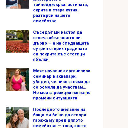
тийнейджърка: истината,
скрита в стара кутия,
разтърси нашето
семейство
Съседът ми настоя да
отсеча ябълковото си
дърво — а на следващата
сутрин открих градината
си покрита със стотици
ябълки
Моят началник организира
семинар в аквапарк,
убеден, че никога няма да
се осмеля да участвам…
Но моята реакция напълно
промени ситуацията
Последното желание на
баща ми беше да отворя
гаража му пред цялото
семейство — това, което