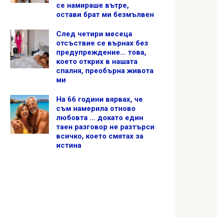
се намираше вътре,
остави брат ми безмълвен
След четири месеца
отсъствие се върнах без
предупреждение… това,
което открих в нашата
спалня, преобърна живота
ми
На 66 години вярвах, че
съм намерила отново
любовта … докато един
таен разговор не разтърси
всичко, което смятах за
истина