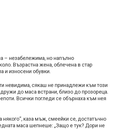
а – незабележима, но напълно
коло. Възрастна жена, облечена в стар
а и износени обувки.
и невидима, сякаш не принадлежи към този
идружи до маса встрани, близо до прозореца.
епоти. Всички погледи се обърнаха към нея
на някого“, каза мъж, смеейки се, достатъчно
седната маса шепнеше: „Защо е тук? Дори не