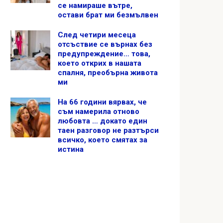
се намираше вътре,
остави брат ми безмълвен
След четири месеца
отсъствие се върнах без
предупреждение… това,
което открих в нашата
спалня, преобърна живота
ми
На 66 години вярвах, че
съм намерила отново
любовта … докато един
таен разговор не разтърси
всичко, което смятах за
истина