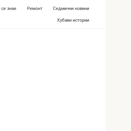
 се знае
Ремонт
Седмични новини
Хубави истории