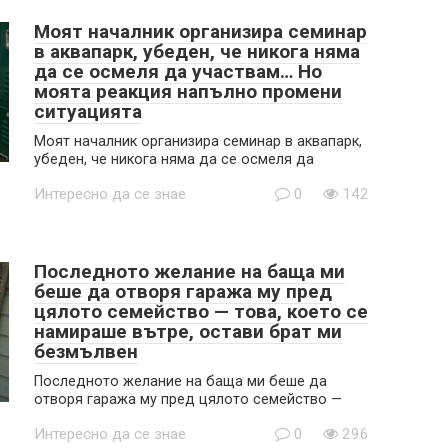
Моят началник организира семинар
в аквапарк, убеден, че никога няма
да се осмеля да участвам… Но
моята реакция напълно промени
ситуацията
Моят началник организира семинар в аквапарк,
убеден, че никога няма да се осмеля да
Интересно да се знае
0
142
Последното желание на баща ми
беше да отворя гаража му пред
цялото семейство — това, което се
намираше вътре, остави брат ми
безмълвен
Последното желание на баща ми беше да
отворя гаража му пред цялото семейство —
Интересно да се знае
0
296