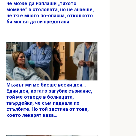
че може да изплаши „тихото
момиче“ в столовата, но не знаеше,
че тя е много по-опасна, отколкото
би могъл да си представи
Мъжът ми ме биеше всеки ден…
Един ден, когато загубих съзнание,
той ме отведе в болницата,
твърдейки, че съм паднала по
стълбите. Но той застина от това,
което лекарят каза…