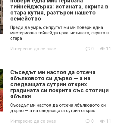
повери една мистериозна
тийнейджърка: истината, скрита в
стара кутия, разтърси нашето
семейство
Преди да умре, съпругът ми ми повери една
мистериозна тийнейджърка: истината, скрита в
стара
Интересно да се знае
0
11
Съседът ми настоя да отсеча
ябълковото си дърво — а на
следващата сутрин открих
градината си покрита със стотици
ябълки
Съседът ми настоя да отсеча ябълковото си
дърво — а на следващата сутрин открих
Интересно да се знае
0
11