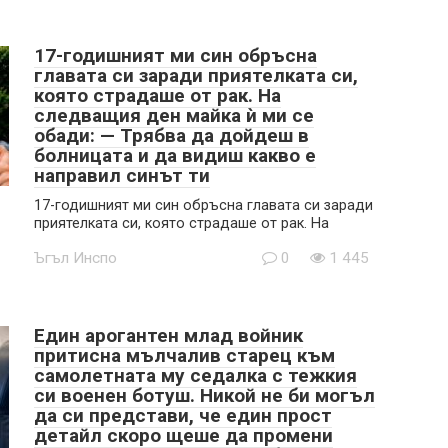
17-годишният ми син обръсна
главата си заради приятелката си,
която страдаше от рак. На
следващия ден майка ѝ ми се
обади: — Трябва да дойдеш в
болницата и да видиш какво е
направил синът ти
17-годишният ми син обръсна главата си заради
приятелката си, която страдаше от рак. На
Ъгъл Инспо
0
1 445
Един арогантен млад войник
притисна мълчалив старец към
самолетната му седалка с тежкия
си военен ботуш. Никой не би могъл
да си представи, че един прост
детайл скоро щеше да промени