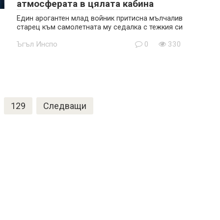
атмосферата в цялата кабина
Един арогантен млад войник притисна мълчалив
старец към самолетната му седалка с тежкия си
Ъгъл Инспо
0
330
129
Следващи