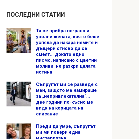
Интересно да се знае
Преди да умре, съпругът 
ПОСЛЕДНИ СТАТИИ
повери една мистериозна
Тя се прибра по-рано и
уволни жената, която беше
тийнейджърка: истината, 
успяла да накара немите ѝ
дъщери отново да се
стара кутия, разтърси на
смеят… докато едно
писмо, написано с цветни
семейство
моливи, не разкри цялата
истина
Преди да умре, съпругът ми ми повери една мистери
тийнейджърка: истината, скрита в стара
Съпругът ми се разведе с
мен, защото ме намираше
за „непривлекателна“…
две години по-късно ме
видя на корицата на
списание
Преди да умре, съпругът
ми ми повери една
мистериозна