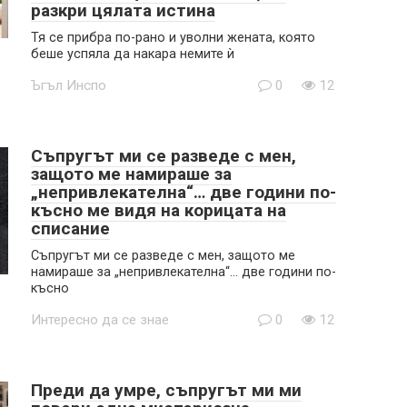
разкри цялата истина
Тя се прибра по-рано и уволни жената, която
беше успяла да накара немите ѝ
Ъгъл Инспо
0
12
Съпругът ми се разведе с мен,
защото ме намираше за
„непривлекателна“… две години по-
късно ме видя на корицата на
списание
Съпругът ми се разведе с мен, защото ме
намираше за „непривлекателна“… две години по-
късно
Интересно да се знае
0
12
Преди да умре, съпругът ми ми