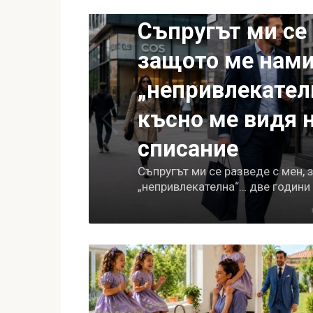
Интересно да се знае
Съпругът ми се 
да
защото ме нами
„непривлекател
късно ме видя н
списание
а
Съпругът ми се разведе с мен,
„непривлекателна“… две години