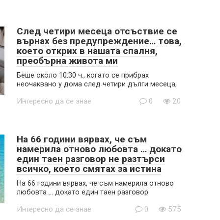
След четири месеца отсъствие се
върнах без предупреждение… това,
което открих в нашата спалня,
преобърна живота ми
Беше около 10:30 ч., когато се прибрах
неочаквано у дома след четири дълги месеца,
Интересно да се знае
0
20
На 66 години вярвах, че съм
намерила отново любовта … докато
един таен разговор не разтърси
всичко, което смятах за истина
На 66 години вярвах, че съм намерила отново
любовта … докато един таен разговор
Интересно да се знае
0
575