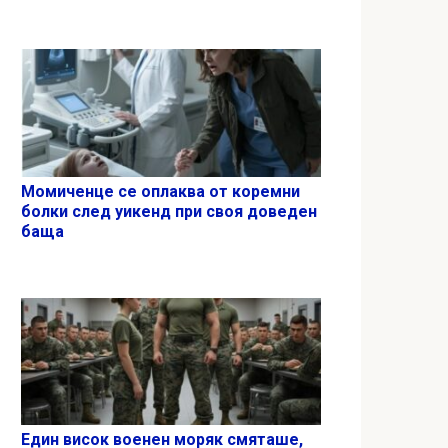
Момиченце се оплаква от коремни
болки след уикенд при своя доведен
баща
Един висок военен моряк смяташе,