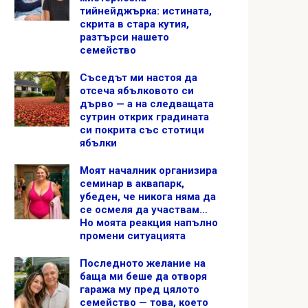
тийнейджърка: истината,
скрита в стара кутия,
разтърси нашето
семейство
Съседът ми настоя да
отсеча ябълковото си
дърво — а на следващата
сутрин открих градината
си покрита със стотици
ябълки
Моят началник организира
семинар в аквапарк,
убеден, че никога няма да
се осмеля да участвам…
Но моята реакция напълно
промени ситуацията
Последното желание на
баща ми беше да отворя
гаража му пред цялото
семейство — това, което