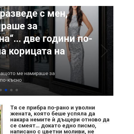
разведе с мен,
раше за
на“… две години по-
а корицата на
 защото ме намираше за
 по-късно
Тя се прибра по-рано и уволни
жената, която беше успяла да
накара немите ѝ дъщери отново да
се смеят… докато едно писмо,
написано с цветни моливи, не