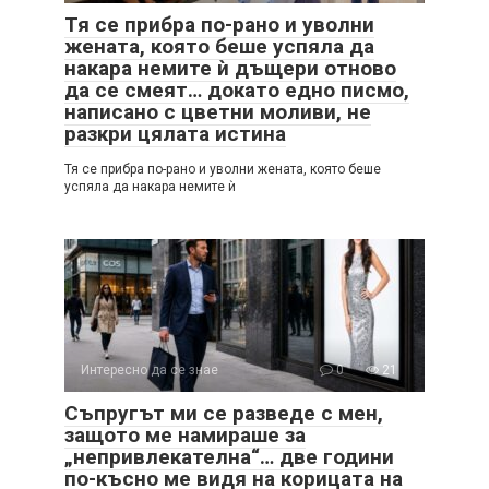
Тя се прибра по-рано и уволни
жената, която беше успяла да
накара немите ѝ дъщери отново
да се смеят… докато едно писмо,
написано с цветни моливи, не
разкри цялата истина
Тя се прибра по-рано и уволни жената, която беше
успяла да накара немите ѝ
Интересно да се знае
0
21
Съпругът ми се разведе с мен,
защото ме намираше за
„непривлекателна“… две години
по-късно ме видя на корицата на