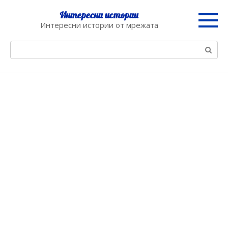
Skip
Интересни истории
to
Интересни истории от мрежата
content
Search: