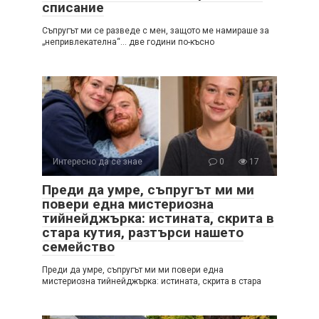
списание
Съпругът ми се разведе с мен, защото ме намираше за
„непривлекателна“… две години по-късно
Интересно да се знае
0
17
Преди да умре, съпругът ми ми
повери една мистериозна
тийнейджърка: истината, скрита в
стара кутия, разтърси нашето
семейство
Преди да умре, съпругът ми ми повери една
мистериозна тийнейджърка: истината, скрита в стара