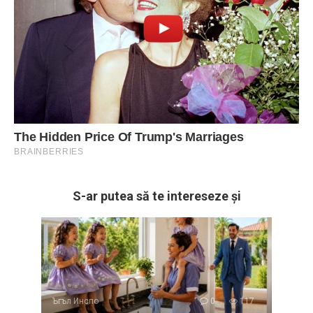
S-ar putea să te intereseze și
Ъгъл Инспо
0
117