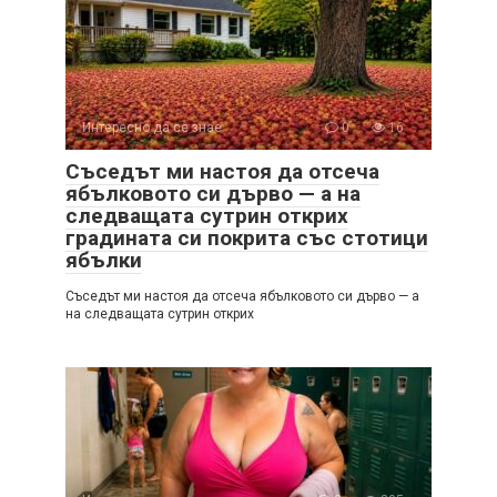
Интересно да се знае
0
16
Съседът ми настоя да отсеча
ябълковото си дърво — а на
следващата сутрин открих
градината си покрита със стотици
ябълки
Съседът ми настоя да отсеча ябълковото си дърво — а
на следващата сутрин открих