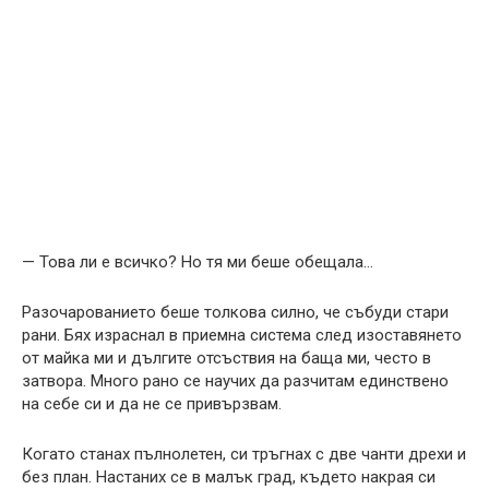
— Това ли е всичко? Но тя ми беше обещала…
Разочарованието беше толкова силно, че събуди стари
рани. Бях израснал в приемна система след изоставянето
от майка ми и дългите отсъствия на баща ми, често в
затвора. Много рано се научих да разчитам единствено
на себе си и да не се привързвам.
Когато станах пълнолетен, си тръгнах с две чанти дрехи и
без план. Настаних се в малък град, където накрая си