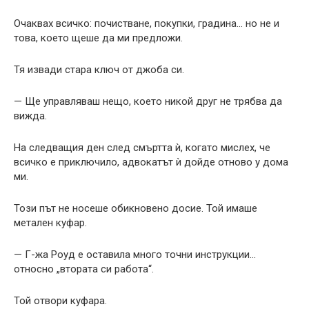
Очаквах всичко: почистване, покупки, градина… но не и
това, което щеше да ми предложи.
Тя извади стара ключ от джоба си.
— Ще управляваш нещо, което никой друг не трябва да
вижда.
На следващия ден след смъртта ѝ, когато мислех, че
всичко е приключило, адвокатът ѝ дойде отново у дома
ми.
Този път не носеше обикновено досие. Той имаше
метален куфар.
— Г-жа Роуд е оставила много точни инструкции…
относно „втората си работа“.
Той отвори куфара.