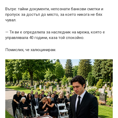
Вътре: тайни документи, непознати банкови сметки и
пропуск за достъп до място, за което никога не бях
чувал.
— Тя ви е определила за наследник на мрежа, която е
управлявала 40 години, каза той спокойно.
Помислих, че халюцинирам.