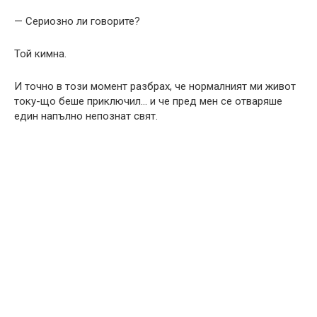
— Сериозно ли говорите?
Той кимна.
И точно в този момент разбрах, че нормалният ми живот
току-що беше приключил… и че пред мен се отваряше
един напълно непознат свят.