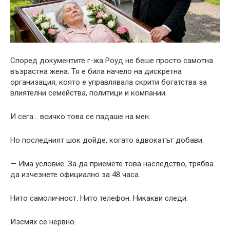
Според документите г-жа Роуд не беше просто самотна
възрастна жена. Тя е била начело на дискретна
организация, която е управлявала скрити богатства за
влиятелни семейства, политици и компании.
И сега… всичко това се падаше на мен.
Но последният шок дойде, когато адвокатът добави:
— Има условие. За да приемете това наследство, трябва
да изчезнете официално за 48 часа.
Нито самоличност. Нито телефон. Никакви следи.
Изсмях се нервно.