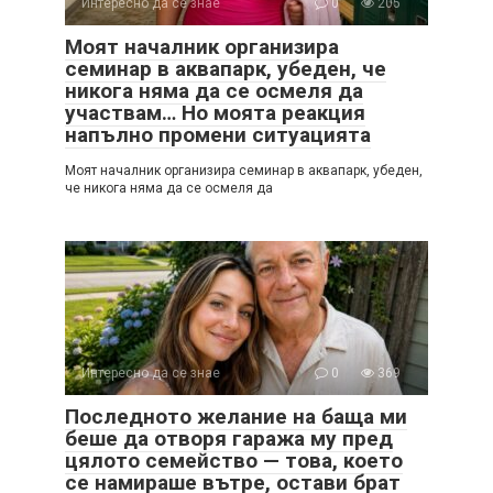
Интересно да се знае
0
205
Моят началник организира
семинар в аквапарк, убеден, че
никога няма да се осмеля да
участвам… Но моята реакция
напълно промени ситуацията
Моят началник организира семинар в аквапарк, убеден,
че никога няма да се осмеля да
Интересно да се знае
0
369
Последното желание на баща ми
беше да отворя гаража му пред
цялото семейство — това, което
се намираше вътре, остави брат