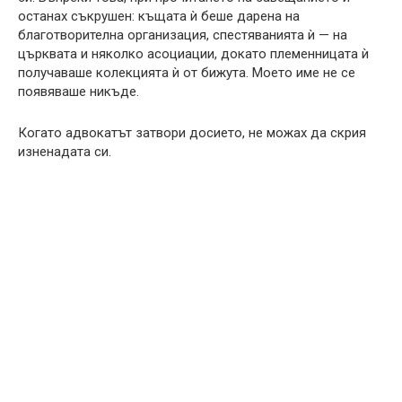
останах съкрушен: къщата ѝ беше дарена на
благотворителна организация, спестяванията ѝ — на
църквата и няколко асоциации, докато племенницата ѝ
получаваше колекцията ѝ от бижута. Моето име не се
появяваше никъде.
Когато адвокатът затвори досието, не можах да скрия
изненадата си.