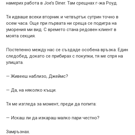
намерих работа в Joe’s Diner. Там срещнах г-жа Роуд.
Тя идваше всеки вторник и четвъртък сутрин точно в
осем часа. Още при първата ни среща се подигра на
уморения ми вид. С времето стана редовен клиент в
моята секция.
Постепенно между нас се създаде особена връзка. Един
следобед, докато се прибирах с покупки, тя ме спря на
улицата.
— Живееш наблизо, Джеймс?
— Да, на няколко къщи.
Тя ме изгледа за момент, преди да попита:
— Искаш ли да изкараш малко пари честно?
Замръзнах.