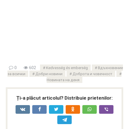
0
602
Kedvesség és emberség
Вдъхновение
за всички
Добри новини
Доброта и човечност
Новината на деня
Ți-a plăcut articolul? Distribuie prietenilor: