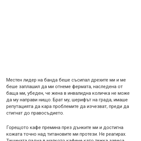
Местен лидер на банда беше съсипал дрехите ми и ме
беше заплашил да ми отнеме фермата, наследена от
баща ми, убеден, че жена в инвалидна количка не може
да му направи нищо. Брат му, шерифът на града, имаше
репутацията да кара проблемите да изчезват, преди да
стигнат до правосъдието.
Горещото кафе премина през дънките ми и достигна
кожата точно над титановите ми протези. Не реагирах.
Тишината падна в малкото кафене като тежка завеса.