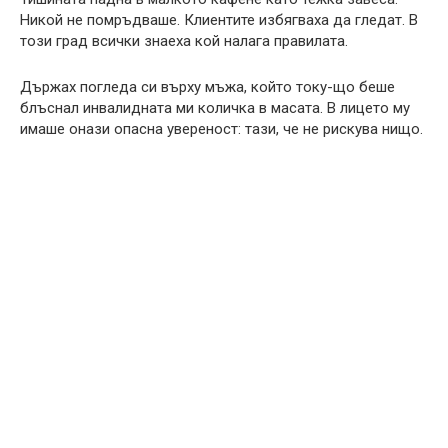
Никой не помръдваше. Клиентите избягваха да гледат. В
този град всички знаеха кой налага правилата.
Държах погледа си върху мъжа, който току-що беше
блъснал инвалидната ми количка в масата. В лицето му
имаше онази опасна увереност: тази, че не рискува нищо.