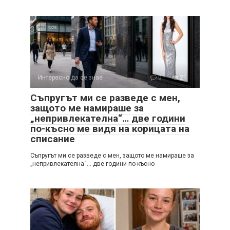
Интересно да се знае
0
21
Съпругът ми се разведе с мен,
защото ме намираше за
„непривлекателна“… две години
по-късно ме видя на корицата на
списание
Съпругът ми се разведе с мен, защото ме намираше за
„непривлекателна“… две години по-късно