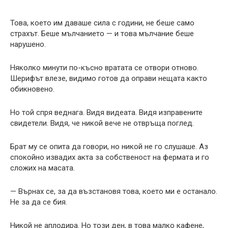
Това, което им даваше сила с години, не беше само
страхът. Беше мълчанието — и това мълчание беше
нарушено.
Няколко минути по-късно вратата се отвори отново.
Шерифът влезе, видимо готов да оправи нещата както
обикновено.
Но той спря веднага. Видя видеата. Видя изправените
свидетели. Видя, че никой вече не отвръща поглед.
Брат му се опита да говори, но никой не го слушаше. Аз
спокойно извадих акта за собственост на фермата и го
сложих на масата.
— Върнах се, за да възстановя това, което ми е останало.
Не за да се бия.
Никой не аплодира. Но този ден, в това малко кафене,