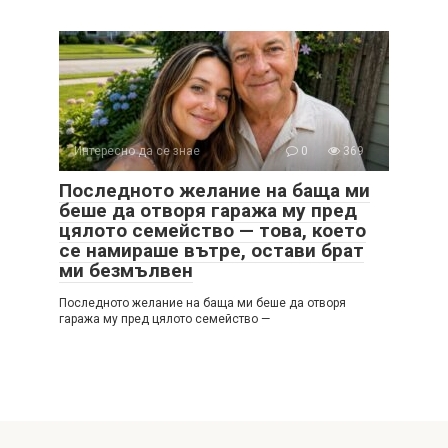
Интересно да се знае
0
369
Последното желание на баща ми
беше да отворя гаража му пред
цялото семейство — това, което
се намираше вътре, остави брат
ми безмълвен
Последното желание на баща ми беше да отворя
гаража му пред цялото семейство —