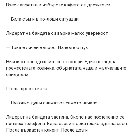
Взех салфетка и избърсах кафето от дрехите си.
— Била съм и в по-лоши ситуации.
Лидерът на бандата си върна малко увереност.
— Това е личен въпрос. Излезте оттук.
Никой от новодошлите не отговори. Един погледна
преместената количка, обърнатата чаша и мълчаливите
свидетели.
После просто каза:
— Няколко души снимат от самото начало.
Лидерът на бандата застина. Около нас постепенно се
появиха телефони. Една сервитьорка плахо вдигна своя.
После възрастен клиент. После други.