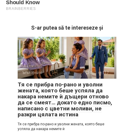
S-ar putea să te intereseze și
Ъгъл Инспо
0
117
Тя се прибра по-рано и уволни
жената, която беше успяла да
накара немите ѝ дъщери отново
да се смеят… докато едно писмо,
написано с цветни моливи, не
разкри цялата истина
Тя се прибра по-рано и уволни жената, която беше
успяла да накара немите ѝ