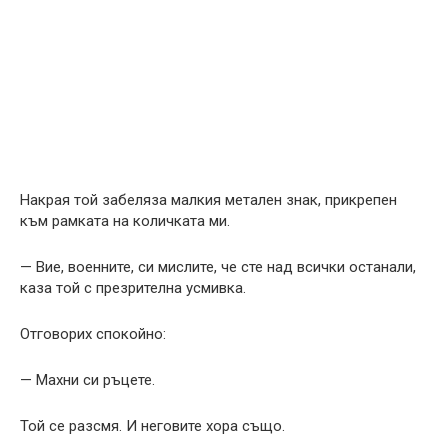
Накрая той забеляза малкия метален знак, прикрепен
към рамката на количката ми.
— Вие, военните, си мислите, че сте над всички останали,
каза той с презрителна усмивка.
Отговорих спокойно:
— Махни си ръцете.
Той се разсмя. И неговите хора също.