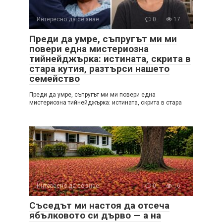
Интересно да се знае
0
17
Преди да умре, съпругът ми ми
повери една мистериозна
тийнейджърка: истината, скрита в
стара кутия, разтърси нашето
семейство
Преди да умре, съпругът ми ми повери една
мистериозна тийнейджърка: истината, скрита в стара
Интересно да се знае
0
16
Съседът ми настоя да отсеча
ябълковото си дърво — а на