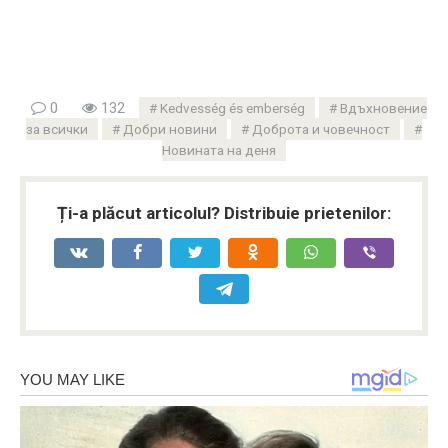
0
132
Kedvesség és emberség
Вдъхновение
за всички
Добри новини
Доброта и човечност
Новината на деня
Ți-a plăcut articolul? Distribuie prietenilor: