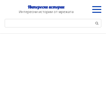
Skip
Интересни истории
to
Интересни истории от мрежата
content
Search: