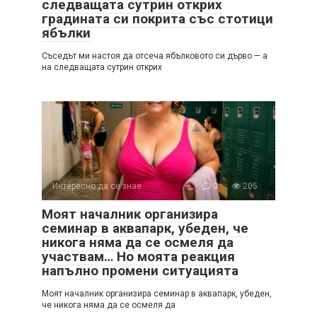
следващата сутрин открих
градината си покрита със стотици
ябълки
Съседът ми настоя да отсеча ябълковото си дърво — а
на следващата сутрин открих
Интересно да се знае
0
205
Моят началник организира
семинар в аквапарк, убеден, че
никога няма да се осмеля да
участвам… Но моята реакция
напълно промени ситуацията
Моят началник организира семинар в аквапарк, убеден,
че никога няма да се осмеля да