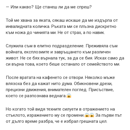
— Или какво? Ще станеш ли да ме спреш?
Той ме хвана за яката, сякаш искаше да ме издърпа от
инвалидната количка. Ръката ми се плъзна дискретно
към ножа до чинията ми. Не от страх, а по навик.
Служила съм в елитно подразделение. Преживяла съм
войната, експлозиите и завръщането към различен
живот. Не се бях върнала тук, за да се бия. Исках само да
си върна това, което беше останало от семейството ми.
После вратата на кафенето се отвори. Няколко мъже
влязоха без да кажат нито дума. Обикновени дрехи,
прецизни движения, внимателен поглед. Присъствие,
което се разпознава веднага.
Но когато той видя техните силуети в отражението на
стъклото, изражението му се промени.
За първи път
от дълго време разбра, че е избрал грешната цел.