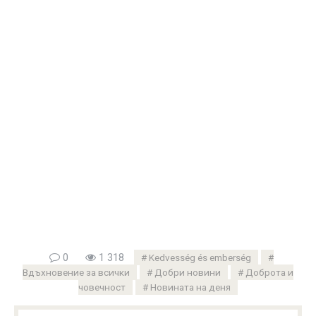
0
1 318
Kedvesség és emberség
Вдъхновение за всички
Добри новини
Доброта и
човечност
Новината на деня