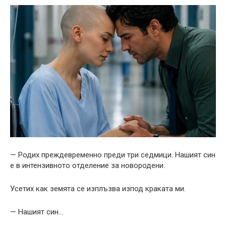
— Родих преждевременно преди три седмици. Нашият син
е в интензивното отделение за новородени.
Усетих как земята се изплъзва изпод краката ми.
— Нашият син…