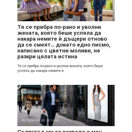
Ъгъл Инспо
0
20
Тя се прибра по-рано и уволни
жената, която беше успяла да
накара немите ѝ дъщери отново
да се смеят… докато едно писмо,
написано с цветни моливи, не
разкри цялата истина
Тя се прибра по-рано и уволни жената, която беше
успяла да накара немите ѝ
Интересно да се знае
0
18
Съпругът ми се разведе с мен,