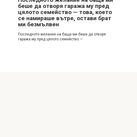
беше да отворя гаража му пред
цялото семейство — това, което
се намираше вътре, остави брат
ми безмълвен
Последното желание на баща ми беше да отворя
гаража му пред цялото семейство —
© 2026 Интересни истории
Политика за поверителност
|
Политика за бисквитките
|
DMCA
|
Формуляр за контакт
|
Карта на сайта
All rights reserved. Reference to our website is mandatory
when making citations. Full or partial reproduction of the
website articles is prohibited without direct link to
https://latestdecortrends.com/ Those, who will commit
copyright violations, will be prosecuted accordingly.