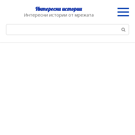
Skip
Интересни истории
to
Интересни истории от мрежата
content
Search: