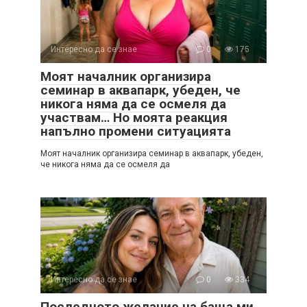
Интересно да се знае
0
175
Моят началник организира
семинар в аквапарк, убеден, че
никога няма да се осмеля да
участвам… Но моята реакция
напълно промени ситуацията
Моят началник организира семинар в аквапарк, убеден,
че никога няма да се осмеля да
Интересно да се знае
0
334
Последното желание на баща ми