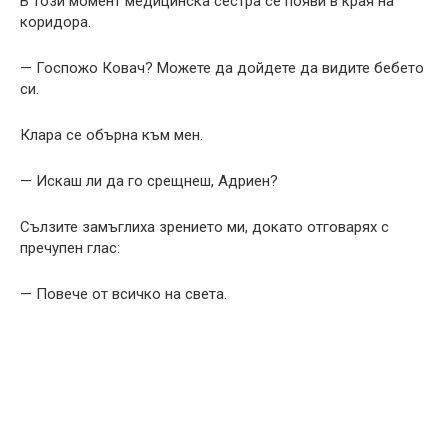
В този момент медицинска сестра се появи в края на
коридора.
— Госпожо Ковач? Можете да дойдете да видите бебето
си.
Клара се обърна към мен.
— Искаш ли да го срещнеш, Адриен?
Сълзите замъглиха зрението ми, докато отговарях с
пречупен глас:
— Повече от всичко на света.