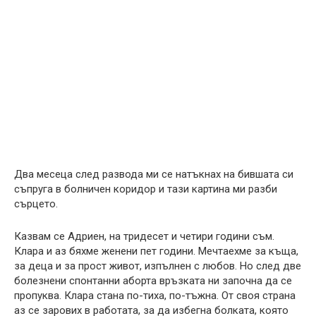
Два месеца след развода ми се натъкнах на бившата си
съпруга в болничен коридор и тази картина ми разби
сърцето.
Казвам се Адриен, на тридесет и четири години съм.
Клара и аз бяхме женени пет години. Мечтаехме за къща,
за деца и за прост живот, изпълнен с любов. Но след две
болезнени спонтанни аборта връзката ни започна да се
пропуква. Клара стана по-тиха, по-тъжна. От своя страна
аз се зарових в работата, за да избегна болката, която