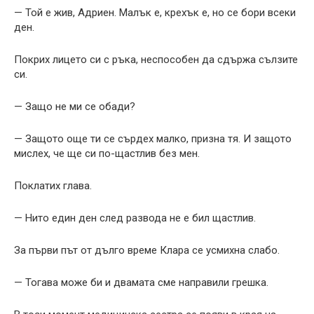
— Той е жив, Адриен. Малък е, крехък е, но се бори всеки
ден.
Покрих лицето си с ръка, неспособен да сдържа сълзите
си.
— Защо не ми се обади?
— Защото още ти се сърдех малко, призна тя. И защото
мислех, че ще си по-щастлив без мен.
Поклатих глава.
— Нито един ден след развода не е бил щастлив.
За първи път от дълго време Клара се усмихна слабо.
— Тогава може би и двамата сме направили грешка.