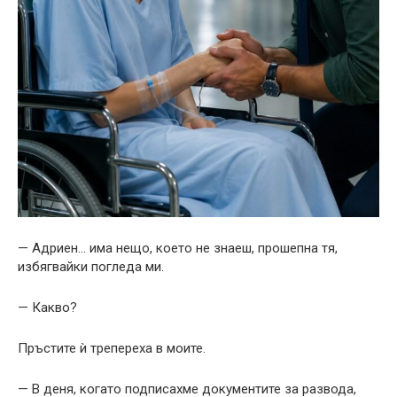
— Адриен… има нещо, което не знаеш, прошепна тя,
избягвайки погледа ми.
— Какво?
Пръстите ѝ трепереха в моите.
— В деня, когато подписахме документите за развода,