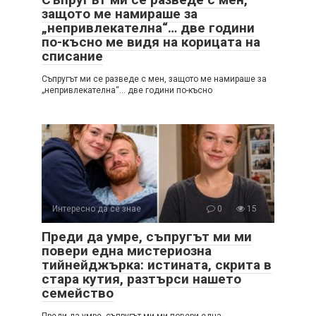
защото ме намираше за
„непривлекателна“… две години
по-късно ме видя на корицата на
списание
Съпругът ми се разведе с мен, защото ме намираше за
„непривлекателна“… две години по-късно
Интересно да се знае
0
15
Преди да умре, съпругът ми ми
повери една мистериозна
тийнейджърка: истината, скрита в
стара кутия, разтърси нашето
семейство
Преди да умре, съпругът ми ми повери една