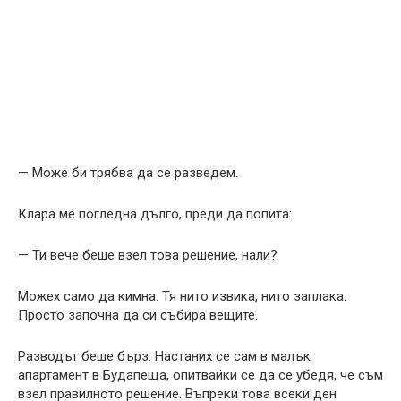
— Може би трябва да се разведем.
Клара ме погледна дълго, преди да попита:
— Ти вече беше взел това решение, нали?
Можех само да кимна. Тя нито извика, нито заплака.
Просто започна да си събира вещите.
Разводът беше бърз. Настаних се сам в малък
апартамент в Будапеща, опитвайки се да се убедя, че съм
взел правилното решение. Въпреки това всеки ден