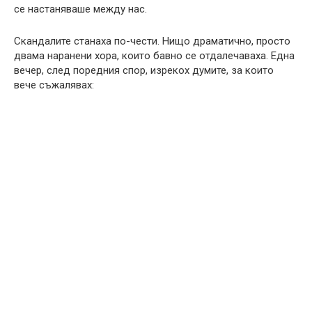
се настаняваше между нас.
Скандалите станаха по-чести. Нищо драматично, просто
двама наранени хора, които бавно се отдалечаваха. Една
вечер, след поредния спор, изрекох думите, за които
вече съжалявах: