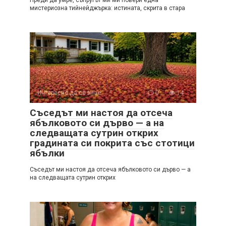
мистериозна тийнейджърка: истината, скрита в стара
Интересно да се знае
0
14
Съседът ми настоя да отсеча
ябълковото си дърво — а на
следващата сутрин открих
градината си покрита със стотици
ябълки
Съседът ми настоя да отсеча ябълковото си дърво — а
на следващата сутрин открих