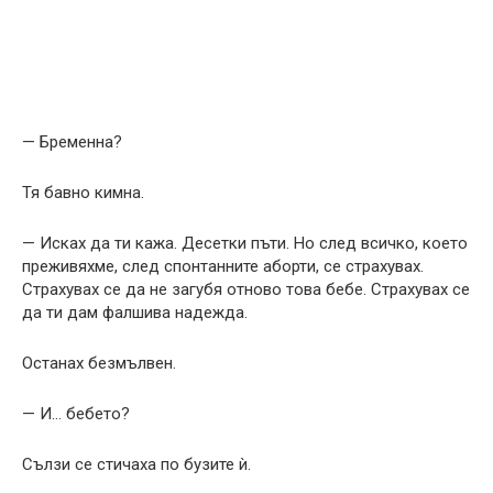
— Бременна?
Тя бавно кимна.
— Исках да ти кажа. Десетки пъти. Но след всичко, което
преживяхме, след спонтанните аборти, се страхувах.
Страхувах се да не загубя отново това бебе. Страхувах се
да ти дам фалшива надежда.
Останах безмълвен.
— И… бебето?
Сълзи се стичаха по бузите ѝ.