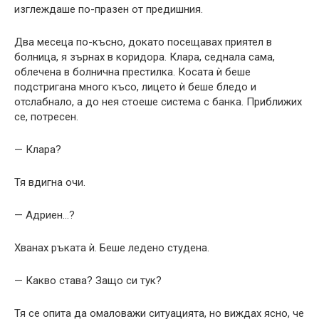
изглеждаше по-празен от предишния.
Два месеца по-късно, докато посещавах приятел в
болница, я зърнах в коридора. Клара, седнала сама,
облечена в болнична престилка. Косата ѝ беше
подстригана много късо, лицето ѝ беше бледо и
отслабнало, а до нея стоеше система с банка. Приближих
се, потресен.
— Клара?
Тя вдигна очи.
— Адриен…?
Хванах ръката ѝ. Беше ледено студена.
— Какво става? Защо си тук?
Тя се опита да омаловажи ситуацията, но виждах ясно, че