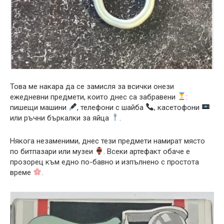
Това ме накара да се замисля за всички онези
ежедневни предмети, които днес са забравени
:
пишещи машини
, телефони с шайба
, касетофони
или ръчни бъркалки за яйца
.
Някога незаменими, днес тези предмети намират място
по битпазари или музеи
. Всеки артефакт обаче е
прозорец към едно по-бавно и изпълнено с простота
време
.