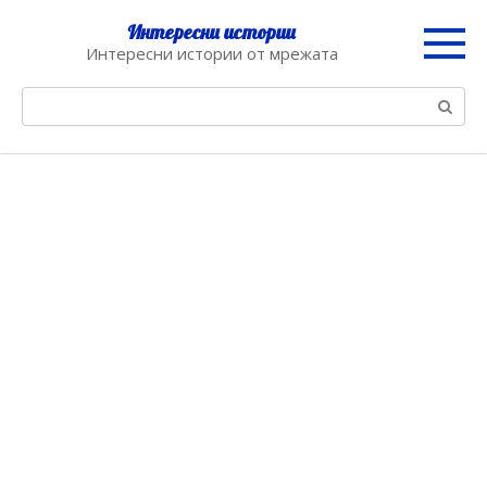
Skip
Интересни истории
to
Интересни истории от мрежата
content
Search: