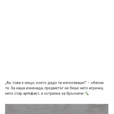
„Ах, това е нещо, което дядо ти използваше!“ – обясни
тя. За наша изненада, предметът не беше нито играчка,
нито стар артефакт, а острилка за бръсначи
.