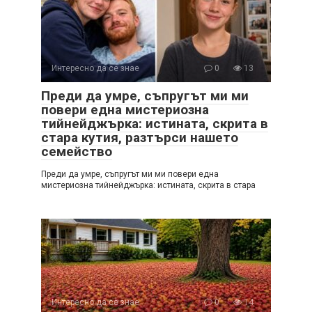
Интересно да се знае
0
13
Преди да умре, съпругът ми ми
повери една мистериозна
тийнейджърка: истината, скрита в
стара кутия, разтърси нашето
семейство
Преди да умре, съпругът ми ми повери една
мистериозна тийнейджърка: истината, скрита в стара
Интересно да се знае
0
14