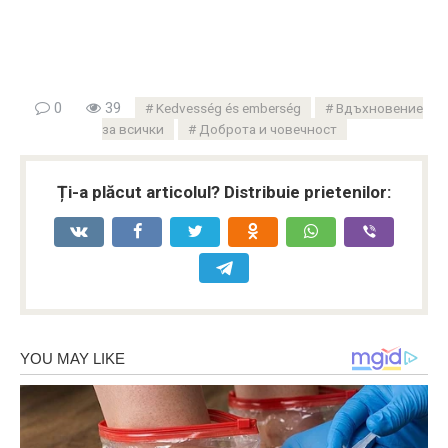
0
39
Kedvesség és emberség
Вдъхновение
за всички
Доброта и човечност
Ți-a plăcut articolul? Distribuie prietenilor: