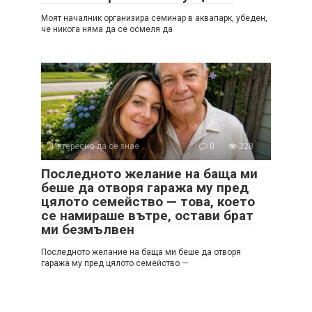
Моят началник организира семинар в аквапарк, убеден,
че никога няма да се осмеля да
Интересно да се знае
0
328
Последното желание на баща ми
беше да отворя гаража му пред
цялото семейство — това, което
се намираше вътре, остави брат
ми безмълвен
Последното желание на баща ми беше да отворя
гаража му пред цялото семейство —