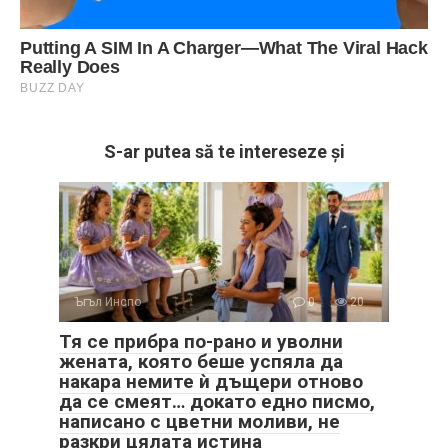
S-ar putea să te intereseze și
Ъгъл Инспо
0
20
Тя се прибра по-рано и уволни
жената, която беше успяла да
накара немите ѝ дъщери отново
да се смеят… докато едно писмо,
написано с цветни моливи, не
разкри цялата истина