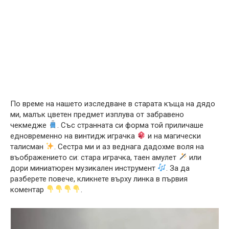
По време на нашето изследване в старата къща на дядо
ми, малък цветен предмет изплува от забравено
чекмедже
. Със странната си форма той приличаше
едновременно на винтидж играчка
и на магически
талисман
. Сестра ми и аз веднага дадохме воля на
въображението си: стара играчка, таен амулет
или
дори миниатюрен музикален инструмент
. За да
разберете повече, кликнете върху линка в първия
коментар
.