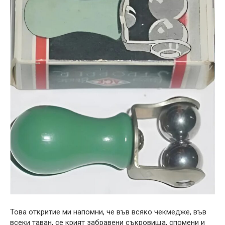
Това откритие ми напомни, че във всяко чекмедже, във
всеки таван, се крият забравени съкровища, спомени и