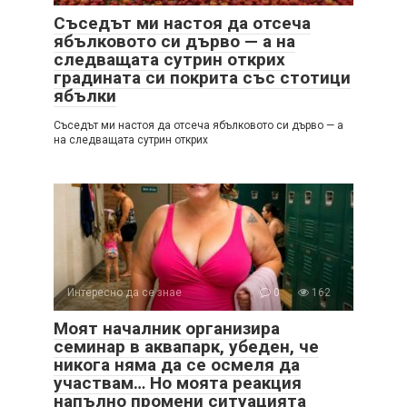
Съседът ми настоя да отсеча
ябълковото си дърво — а на
следващата сутрин открих
градината си покрита със стотици
ябълки
Съседът ми настоя да отсеча ябълковото си дърво — а
на следващата сутрин открих
Интересно да се знае
0
162
Моят началник организира
семинар в аквапарк, убеден, че
никога няма да се осмеля да
участвам… Но моята реакция
напълно промени ситуацията