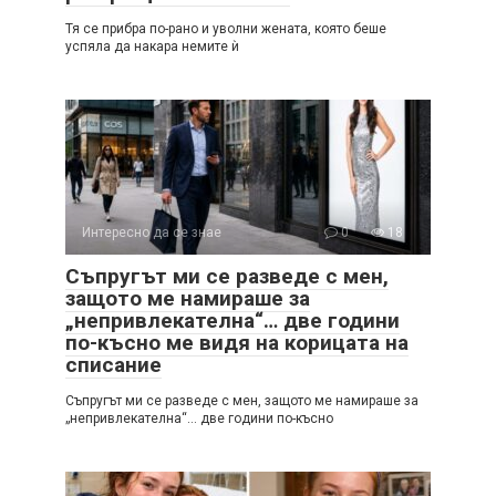
Тя се прибра по-рано и уволни жената, която беше
успяла да накара немите ѝ
Интересно да се знае
0
18
Съпругът ми се разведе с мен,
защото ме намираше за
„непривлекателна“… две години
по-късно ме видя на корицата на
списание
Съпругът ми се разведе с мен, защото ме намираше за
„непривлекателна“… две години по-късно