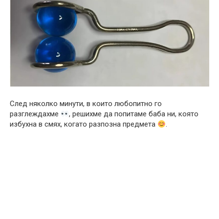
След няколко минути, в които любопитно го
разглеждахме
, решихме да попитаме баба ни, която
избухна в смях, когато разпозна предмета
.