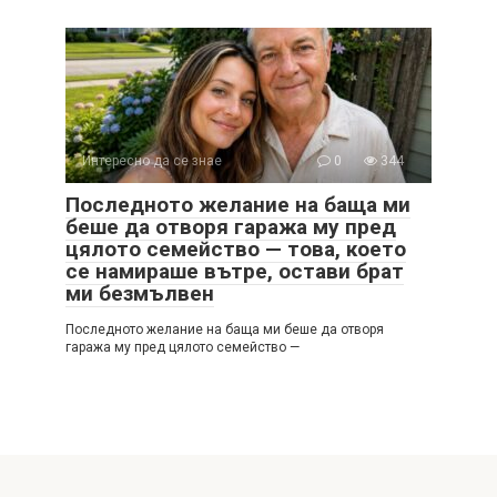
Интересно да се знае
0
344
Последното желание на баща ми
беше да отворя гаража му пред
цялото семейство — това, което
се намираше вътре, остави брат
ми безмълвен
Последното желание на баща ми беше да отворя
гаража му пред цялото семейство —