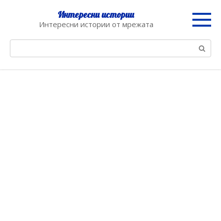
Skip
Интересни истории
to
Интересни истории от мрежата
content
Search: