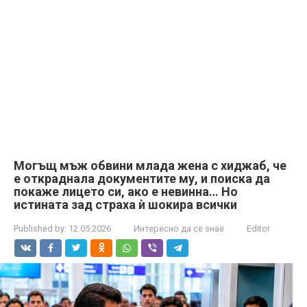
Могъщ мъж обвини млада жена с хиджаб, че
е откраднала документите му, и поиска да
покаже лицето си, ако е невинна… Но
истината зад страха ѝ шокира всички
Published by:
12.05.2026
Интересно да се знае
Editor