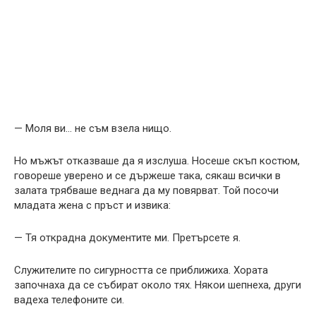
— Моля ви… не съм взела нищо.
Но мъжът отказваше да я изслуша. Носеше скъп костюм,
говореше уверено и се държеше така, сякаш всички в
залата трябваше веднага да му повярват. Той посочи
младата жена с пръст и извика:
— Тя открадна документите ми. Претърсете я.
Служителите по сигурността се приближиха. Хората
започнаха да се събират около тях. Някои шепнеха, други
вадеха телефоните си.