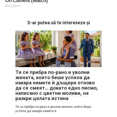
S-ar putea să te intereseze și
Ъгъл Инспо
0
88
Тя се прибра по-рано и уволни
жената, която беше успяла да
накара немите ѝ дъщери отново
да се смеят… докато едно писмо,
написано с цветни моливи, не
разкри цялата истина
Тя се прибра по-рано и уволни жената, която беше
успяла да накара немите ѝ