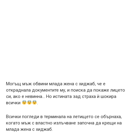
Могъщ мъж обвини млада жена с хиджаб, че е
откраднала документите му, и поиска да покаже лицето
си, ако е невинна… Но истината зад страха ѝ шокира
всички
.
Всички погледи в терминала на летището се обърнаха,
когато мъж с властно излъчване започна да крещи на
млада жена с хиджаб.