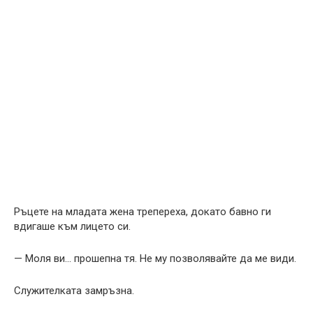
Ръцете на младата жена трепереха, докато бавно ги
вдигаше към лицето си.
— Моля ви… прошепна тя. Не му позволявайте да ме види.
Служителката замръзна.