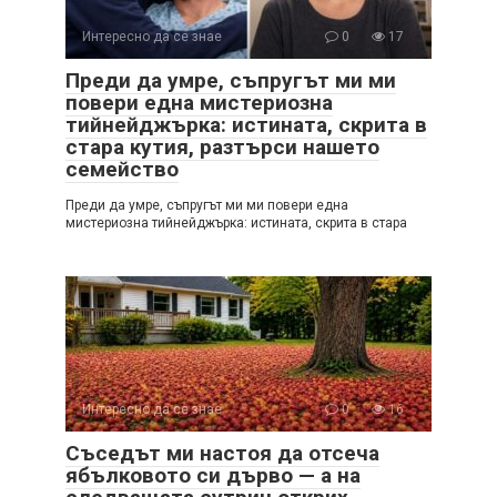
Интересно да се знае
0
17
Преди да умре, съпругът ми ми
повери една мистериозна
тийнейджърка: истината, скрита в
стара кутия, разтърси нашето
семейство
Преди да умре, съпругът ми ми повери една
мистериозна тийнейджърка: истината, скрита в стара
Интересно да се знае
0
16
Съседът ми настоя да отсеча
ябълковото си дърво — а на