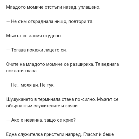
Младото момиче отстъпи назад, уплашено.
— Не съм откраднала нищо, повтори тя.
Мъжът се засмя студено.
— Тогава покажи лицето си.
Очите на младото момиче се разшириха. Тя веднага
поклати глава.
— Не… моля ви. Не тук.
Шушукането в терминала стана по-силно. Мъжът се
обърна към служителите и заяви:
— Ако е невинна, защо се крие?
Една служителка пристъпи напред. Гласът ѝ беше