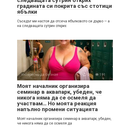
следващата сутрин открих
градината си покрита със стотици
ябълки
Съседът ми настоя да отсеча ябълковото си дърво — а
на следващата сутрин открих
Интересно да се знае
0
191
Моят началник организира
семинар в аквапарк, убеден, че
никога няма да се осмеля да
участвам… Но моята реакция
напълно промени ситуацията
Моят началник организира семинар в аквапарк, убеден,
че никога няма да се осмеля да