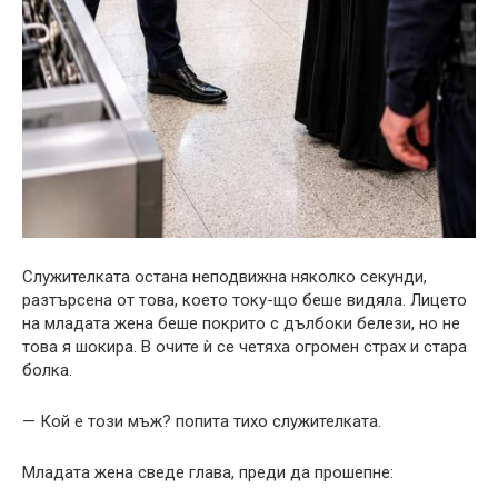
Служителката остана неподвижна няколко секунди,
разтърсена от това, което току-що беше видяла. Лицето
на младата жена беше покрито с дълбоки белези, но не
това я шокира. В очите ѝ се четяха огромен страх и стара
болка.
— Кой е този мъж? попита тихо служителката.
Младата жена сведе глава, преди да прошепне: