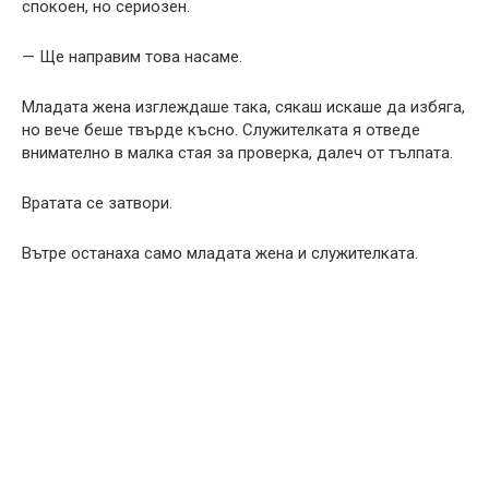
спокоен, но сериозен.
— Ще направим това насаме.
Младата жена изглеждаше така, сякаш искаше да избяга,
но вече беше твърде късно. Служителката я отведе
внимателно в малка стая за проверка, далеч от тълпата.
Вратата се затвори.
Вътре останаха само младата жена и служителката.