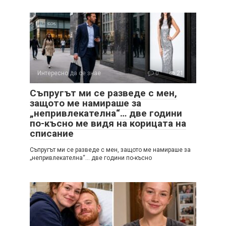
Интересно да се знае
0
21
Съпругът ми се разведе с мен,
защото ме намираше за
„непривлекателна“… две години
по-късно ме видя на корицата на
списание
Съпругът ми се разведе с мен, защото ме намираше за
„непривлекателна“… две години по-късно