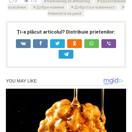
0
773
Kedvesség és emberség
Вдъхновение
за всички
Добри новини
Доброта и човечност
Новината на деня
Ți-a plăcut articolul? Distribuie prietenilor: