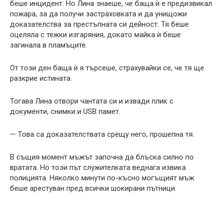
беше инцидент. Но Лина знаеше, че баща ѝ е предизвикал
пожара, за да получи застраховката и да унищожи
доказателства за престъпната си дейност. Тя беше
оцеляла с тежки изгаряния, докато майка ѝ беше
загинала в пламъците.
От този ден баща ѝ я търсеше, страхувайки се, че тя ще
разкрие истината.
Тогава Лина отвори чантата си и извади плик с
документи, снимки и USB памет.
— Това са доказателствата срещу него, прошепна тя.
В същия момент мъжът започна да блъска силно по
вратата. Но този път служителката веднага извика
полицията. Няколко минути по-късно могъщият мъж
беше арестуван пред всички шокирани пътници.