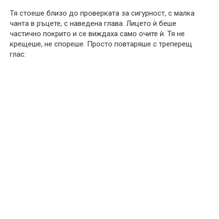
Тя стоеше близо до проверката за сигурност, с малка
чанта в ръцете, с наведена глава. Лицето ѝ беше
частично покрито и се виждаха само очите ѝ. Тя не
крещеше, не спореше. Просто повтаряше с треперещ
глас: