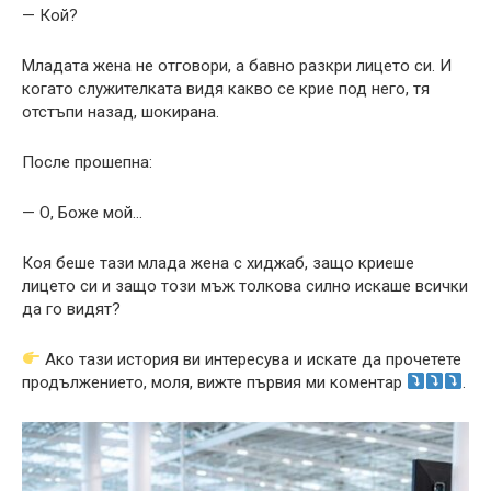
— Кой?
Младата жена не отговори, а бавно разкри лицето си. И
когато служителката видя какво се крие под него, тя
отстъпи назад, шокирана.
После прошепна:
— О, Боже мой…
Коя беше тази млада жена с хиджаб, защо криеше
лицето си и защо този мъж толкова силно искаше всички
да го видят?
Ако тази история ви интересува и искате да прочетете
продължението, моля, вижте първия ми коментар
.