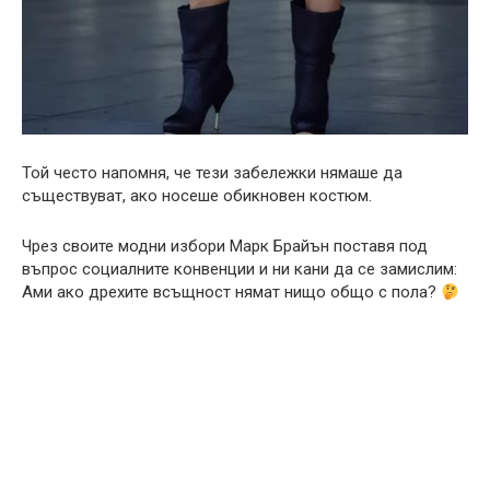
Той често напомня, че тези забележки нямаше да
съществуват, ако носеше обикновен костюм.
Чрез своите модни избори Марк Брайън поставя под
въпрос социалните конвенции и ни кани да се замислим:
Ами ако дрехите всъщност нямат нищо общо с пола?