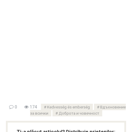
0
174
Kedvesség és emberség
Вдъхновение
за всички
Доброта и човечност
Ți-a plăcut articolul? Distribuie prietenilor: