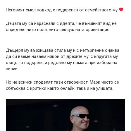
Неговият смел подход е подкрепен от семейството му
.
Децата му са израснали с идеята, че външният вид не
определя нито пола, нито сексуалната ориентация.
Дъщеря му възхищава стила му и с нетърпение очаква
да си вземе назаем някои от дрехите му. Съпругата му
също го подкрепя и редовно му помага при избора на
визии.
Но не всички споделят тази отвореност. Марк често се
сблъсква с критики както онлайн, така и на улицата.