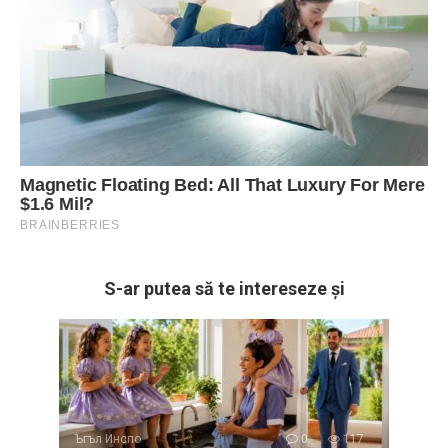
S-ar putea să te intereseze și
Ъгъл Инспо
0
117