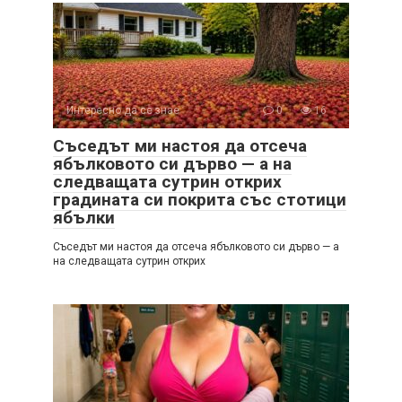
Интересно да се знае
0
16
Съседът ми настоя да отсеча
ябълковото си дърво — а на
следващата сутрин открих
градината си покрита със стотици
ябълки
Съседът ми настоя да отсеча ябълковото си дърво — а
на следващата сутрин открих