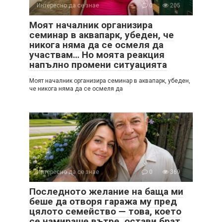
Интересно да се знае
0
205
Моят началник организира
семинар в аквапарк, убеден, че
никога няма да се осмеля да
участвам… Но моята реакция
напълно промени ситуацията
Моят началник организира семинар в аквапарк, убеден,
че никога няма да се осмеля да
Интересно да се знае
0
369
Последното желание на баща ми
беше да отворя гаража му пред
цялото семейство — това, което
се намираше вътре, остави брат