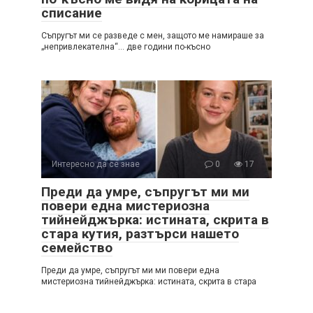
списание
Съпругът ми се разведе с мен, защото ме намираше за
„непривлекателна“… две години по-късно
Интересно да се знае
0
17
Преди да умре, съпругът ми ми
повери една мистериозна
тийнейджърка: истината, скрита в
стара кутия, разтърси нашето
семейство
Преди да умре, съпругът ми ми повери една
мистериозна тийнейджърка: истината, скрита в стара