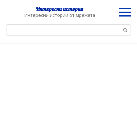
Skip
Интересни истории
to
Интересни истории от мрежата
content
Search: