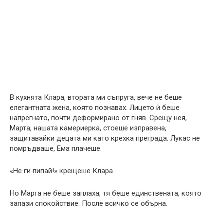
В кухнята Клара, втората ми съпруга, вече не беше
елегантната жена, която познавах. Лицето ѝ беше
напрегнато, почти деформирано от гняв. Срещу нея,
Марта, нашата камериерка, стоеше изправена,
защитавайки децата ми като крехка преграда. Лукас не
помръдваше, Ема плачеше.
«Не ги пипай!» крещеше Клара.
Но Марта не беше заплаха, тя беше единствената, която
запази спокойствие. После всичко се обърна.