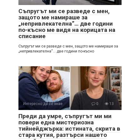
Съпругът ми се разведе с мен,
защото ме намираше за
„непривлекателна“… две години
по-късно ме видя на корицата на
списание
Съпругът ми се разведе с мен, защото ме намираше за
„непривлекателна“… две години по-късно
Интересно да се знае
0
13
Преди да умре, съпругът ми ми
повери една мистериозна
тийнейджърка: истината, скрита в
стара кутия, разтърси нашето