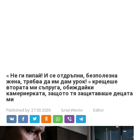
« Не ги пипай! И се отдръпни, безполезна
жена, трябва да им дам урок! » крещеше
втората ми съпруга, обиждайки
камериерката, защото тя защитаваше децата
ми
Published by:
27.03.2026
Ъгъл Инспо
Editor