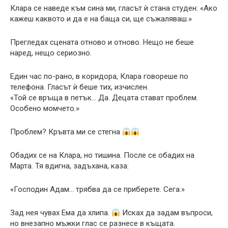
Клара се наведe към сина ми, гласът ѝ стана студен: «Ако
кажеш каквото и да е на баща си, ще съжаляваш.»
Прегледах сцената отново и отново. Нещо не беше
наред, нещо сериозно.
Един час по-рано, в коридора, Клара говореше по
телефона. Гласът ѝ беше тих, изчислен.
«Той се връща в петък… Да. Децата стават проблем.
Особено момчето.»
Проблем? Кръвта ми се стегна
Обадих се на Клара, но тишина. После се обадих на
Марта. Тя вдигна, задъхана, каза:
«Господин Адам… трябва да се приберете. Сега.»
Зад нея чувах Ема да хлипa.
Исках да задам въпроси,
но внезапно мъжки глас се разнесе в къщата.