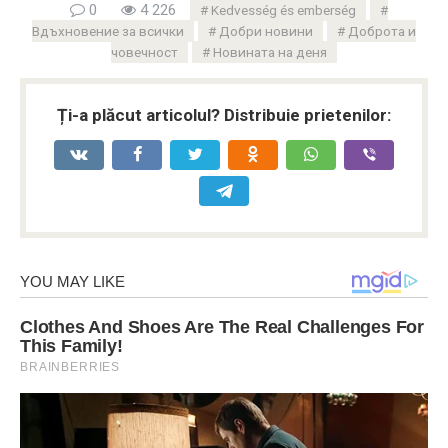
0
4 226
Kedvesség és emberség
Вдъхновение за всички
Добри новини
Доброта и
човечност
Новината на деня
Ți-a plăcut articolul? Distribuie prietenilor: