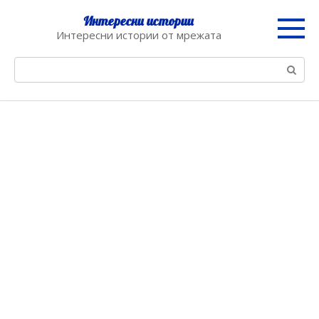
Skip
Интересни истории
to
Интересни истории от мрежата
content
Search: