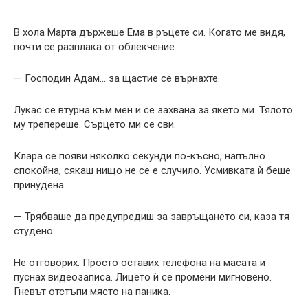
В хола Марта държеше Ема в ръцете си. Когато ме видя,
почти се разплака от облекчение.
— Господин Адам… за щастие се върнахте.
Лукас се втурна към мен и се захвана за якето ми. Тялото
му трепереше. Сърцето ми се сви.
Клара се появи няколко секунди по-късно, напълно
спокойна, сякаш нищо не се е случило. Усмивката ѝ беше
принудена.
— Трябваше да предупредиш за завръщането си, каза тя
студено.
Не отговорих. Просто оставих телефона на масата и
пуснах видеозаписа. Лицето ѝ се промени мигновено.
Гневът отстъпи място на паника.