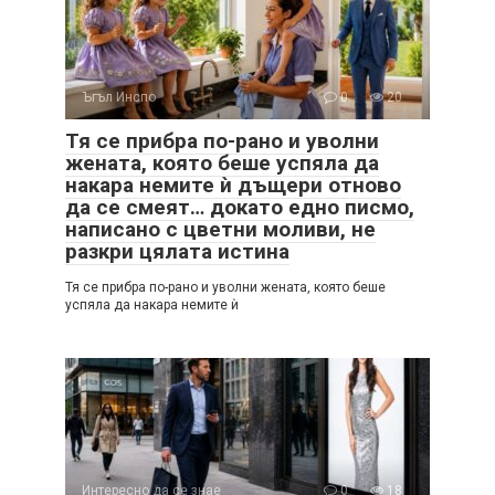
Ъгъл Инспо
0
20
Тя се прибра по-рано и уволни
жената, която беше успяла да
накара немите ѝ дъщери отново
да се смеят… докато едно писмо,
написано с цветни моливи, не
разкри цялата истина
Тя се прибра по-рано и уволни жената, която беше
успяла да накара немите ѝ
Интересно да се знае
0
18