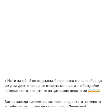
« Не ги пипай! И се отдръпни, безполезна жена, трябва да
им дам урок! » крещеше втората ми съпруга, обиждайки
камериерката, защото тя защитаваше децата ми
Бях на хиляди километри, затворен в сделката на живота
си, убеден, че у дома всичко е наред. После дойде