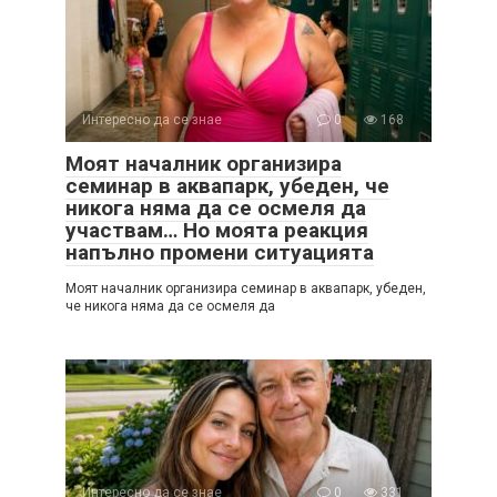
Интересно да се знае
0
168
Моят началник организира
семинар в аквапарк, убеден, че
никога няма да се осмеля да
участвам… Но моята реакция
напълно промени ситуацията
Моят началник организира семинар в аквапарк, убеден,
че никога няма да се осмеля да
Интересно да се знае
0
331