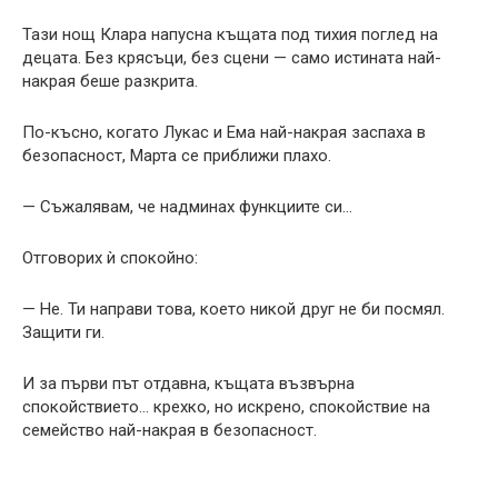
Тази нощ Клара напусна къщата под тихия поглед на
децата. Без крясъци, без сцени — само истината най-
накрая беше разкрита.
По-късно, когато Лукас и Ема най-накрая заспаха в
безопасност, Марта се приближи плахо.
— Съжалявам, че надминах функциите си…
Отговорих ѝ спокойно:
— Не. Ти направи това, което никой друг не би посмял.
Защити ги.
И за първи път отдавна, къщата възвърна
спокойствието… крехко, но искрено, спокойствие на
семейство най-накрая в безопасност.