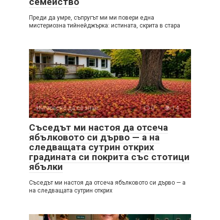
семейство
Преди да умре, съпругът ми ми повери една
мистериозна тийнейджърка: истината, скрита в стара
Интересно да се знае
0
14
Съседът ми настоя да отсеча
ябълковото си дърво — а на
следващата сутрин открих
градината си покрита със стотици
ябълки
Съседът ми настоя да отсеча ябълковото си дърво — а
на следващата сутрин открих