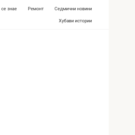
 се знае
Ремонт
Седмични новини
Хубави истории