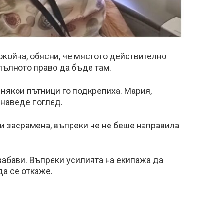
койна, обясни, че мястото действително
пълното право да бъде там.
 някои пътници го подкрепиха. Мария,
 наведе поглед.
и засрамена, въпреки че не беше направила
 забави. Въпреки усилията на екипажа да
да се откаже.