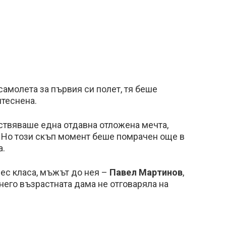
самолета за първия си полет, тя беше
теснена.
ствяваше една отдавна отложена мечта,
. Но този скъп момент беше помрачен още в
а.
ес класа, мъжът до нея –
Павел Мартинов
,
него възрастната дама не отговаряла на