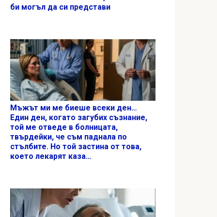
би могъл да си представи
Мъжът ми ме биеше всеки ден…
Един ден, когато загубих съзнание,
той ме отведе в болницата,
твърдейки, че съм паднала по
стълбите. Но той застина от това,
което лекарят каза…