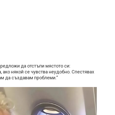
предложи да отстъпи мястото си:
, ако някой се чувства неудобно. Спестявах
кам да създавам проблеми.“