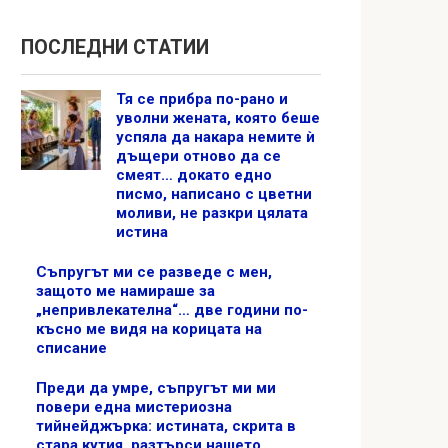
ПОСЛЕДНИ СТАТИИ
Тя се прибра по-рано и
уволни жената, която беше
успяла да накара немите ѝ
дъщери отново да се
смеят… докато едно
писмо, написано с цветни
моливи, не разкри цялата
истина
Съпругът ми се разведе с мен,
защото ме намираше за
„непривлекателна“… две години по-
късно ме видя на корицата на
списание
Преди да умре, съпругът ми ми
повери една мистериозна
тийнейджърка: истината, скрита в
стара кутия, разтърси нашето