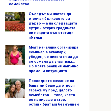
семейство
Съседът ми настоя да
отсеча ябълковото си
дърво — а на следващата
сутрин открих градината
си покрита със стотици
ябълки
Моят началник организира
семинар в аквапарк,
убеден, че никога няма да
се осмеля да участвам…
Но моята реакция напълно
промени ситуацията
Последното желание на
баща ми беше да отворя
гаража му пред цялото
семейство — това, което
се намираше вътре,
остави брат ми безмълвен