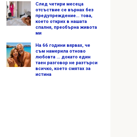
След четири месеца
отсъствие се върнах без
предупреждение… това,
което открих в нашата
спалня, преобърна живота
ми
На 66 години вярвах, че
съм намерила отново
любовта … докато един
таен разговор не разтърси
всичко, което смятах за
истина