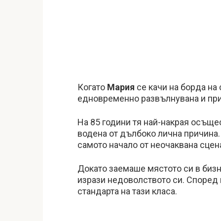
Когато
Мария
се качи на борда на 
едновременно развълнувана и при
На 85 години тя най-накрая осъще
водена от дълбоко лична причина
самото начало от неочаквана сцен
Докато заемаше мястото си в бизн
изрази недоволството си. Според 
стандарта на тази класа.