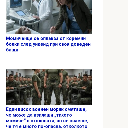
Момиченце се оплаква от коремни
болки след уикенд при своя доведен
баща
Един висок военен моряк смяташе,
че може да изплаши „тихото
момиче“ в столовата, но не знаеше,
че тя е много по-опасна, отколкото