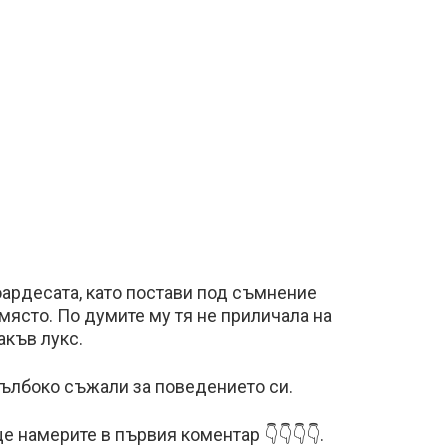
юардесата, като постави под съмнение
място. По думите му тя не приличала на
акъв лукс.
 дълбоко съжали за поведението си.
 намерите в първия коментар 👇👇👇👇.