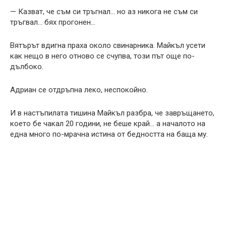
— Казват, че съм си тръгнал… но аз никога не съм си
тръгвал… бях прогонен…
Вятърът вдигна праха около свинарника. Майкъл усети
как нещо в него отново се счупва, този път още по-
дълбоко.
Адриан се отдръпна леко, неспокойно.
И в настъпилата тишина Майкъл разбра, че завръщането,
което бе чакал 20 години, не беше край… а началото на
една много по-мрачна истина от бедността на баща му.