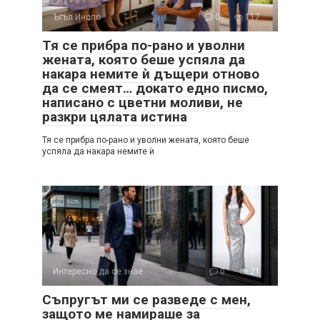
Ъгъл Инспо
0
117
Тя се прибра по-рано и уволни
жената, която беше успяла да
накара немите ѝ дъщери отново
да се смеят… докато едно писмо,
написано с цветни моливи, не
разкри цялата истина
Тя се прибра по-рано и уволни жената, която беше
успяла да накара немите ѝ
Интересно да се знае
0
21
Съпругът ми се разведе с мен,
защото ме намираше за