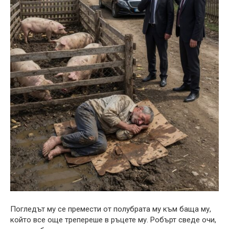
Погледът му се премести от полубрата му към баща му,
който все още трепереше в ръцете му. Робърт сведе очи,