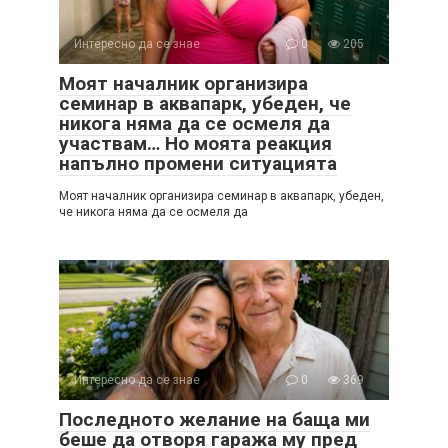
Интересно да се знае
0
205
Моят началник организира
семинар в аквапарк, убеден, че
никога няма да се осмеля да
участвам… Но моята реакция
напълно промени ситуацията
Моят началник организира семинар в аквапарк, убеден,
че никога няма да се осмеля да
Интересно да се знае
0
369
Последното желание на баща ми
беше да отворя гаража му пред