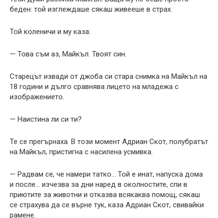
беден: той изглеждаше сякаш живееше в страх.
Той коленичи и му каза:
— Това съм аз, Майкъл. Твоят син.
Старецът извади от джоба си стара снимка на Майкъл на
18 години и дълго сравнява лицето на младежа с
изображението.
— Наистина ли си ти?
Те се прегърнаха. В този момент Адриан Скот, полубратът
на Майкъл, пристигна с насилена усмивка.
— Радвам се, че намери татко… Той е инат, напуска дома
и после… изчезва за дни наред в околностите, спи в
приютите за животни и отказва всякаква помощ, сякаш
се страхува да се върне тук, каза Адриан Скот, свивайки
рамене.