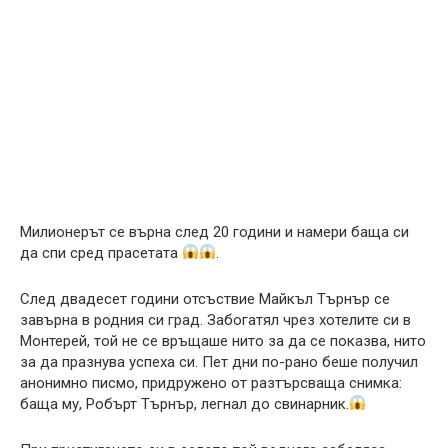
Милионерът се върна след 20 години и намери баща си
да спи сред прасетата
.
След двадесет години отсъствие Майкъл Търнър се
завърна в родния си град. Забогатял чрез хотелите си в
Монтерей, той не се връщаше нито за да се показва, нито
за да празнува успеха си. Пет дни по-рано беше получил
анонимно писмо, придружено от разтърсваща снимка:
баща му, Робърт Търнър, легнал до свинарник.