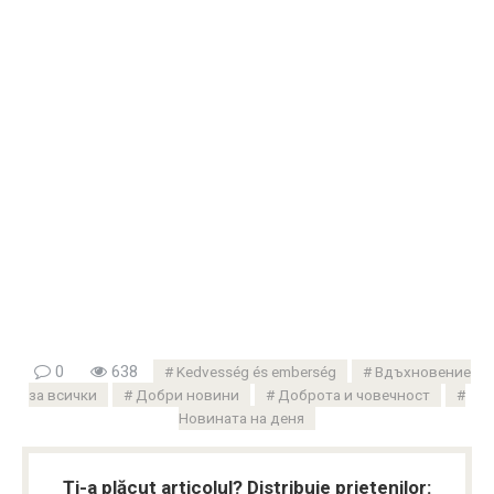
0
638
Kedvesség és emberség
Вдъхновение
за всички
Добри новини
Доброта и човечност
Новината на деня
Ți-a plăcut articolul? Distribuie prietenilor: