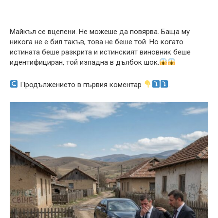
Майкъл се вцепени. Не можеше да повярва. Баща му
никога не е бил такъв, това не беше той. Но когато
истината беше разкрита и истинският виновник беше
идентифициран, той изпадна в дълбок шок.
Продължението в първия коментар
.