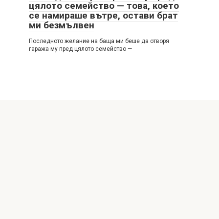
цялото семейство — това, което
се намираше вътре, остави брат
ми безмълвен
Последното желание на баща ми беше да отворя
гаража му пред цялото семейство —
© 2026 Интересни истории
Политика за поверителност
|
Политика за бисквитките
|
DMCA
|
Формуляр за контакт
|
Карта на сайта
All rights reserved. Reference to our website is mandatory
when making citations. Full or partial reproduction of the
website articles is prohibited without direct link to
https://latestdecortrends.com/ Those, who will commit
copyright violations, will be prosecuted accordingly.