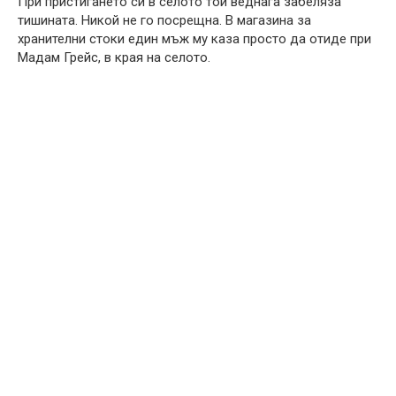
При пристигането си в селото той веднага забеляза
тишината. Никой не го посрещна. В магазина за
хранителни стоки един мъж му каза просто да отиде при
Мадам Грейс, в края на селото.