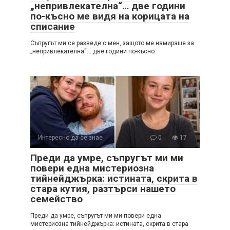
„непривлекателна“… две години
по-късно ме видя на корицата на
списание
Съпругът ми се разведе с мен, защото ме намираше за
„непривлекателна“… две години по-късно
Интересно да се знае
0
17
Преди да умре, съпругът ми ми
повери една мистериозна
тийнейджърка: истината, скрита в
стара кутия, разтърси нашето
семейство
Преди да умре, съпругът ми ми повери една
мистериозна тийнейджърка: истината, скрита в стара