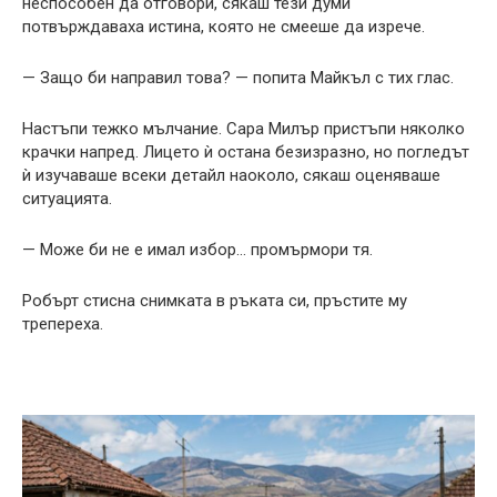
неспособен да отговори, сякаш тези думи
потвърждаваха истина, която не смееше да изрече.
— Защо би направил това? — попита Майкъл с тих глас.
Настъпи тежко мълчание. Сара Милър пристъпи няколко
крачки напред. Лицето ѝ остана безизразно, но погледът
ѝ изучаваше всеки детайл наоколо, сякаш оценяваше
ситуацията.
— Може би не е имал избор… промърмори тя.
Робърт стисна снимката в ръката си, пръстите му
трепереха.