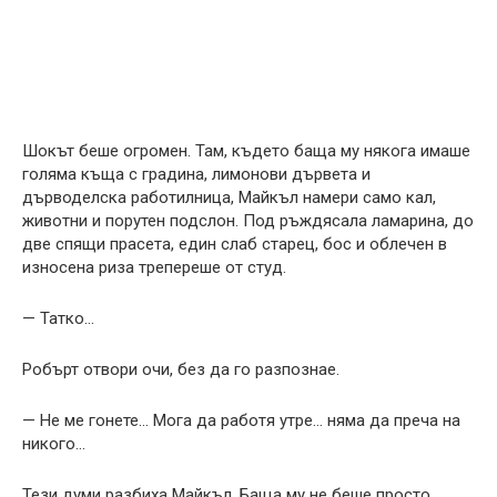
Шокът беше огромен. Там, където баща му някога имаше
голяма къща с градина, лимонови дървета и
дърводелска работилница, Майкъл намери само кал,
животни и порутен подслон. Под ръждясала ламарина, до
две спящи прасета, един слаб старец, бос и облечен в
износена риза трепереше от студ.
— Татко…
Робърт отвори очи, без да го разпознае.
— Не ме гонете… Мога да работя утре… няма да преча на
никого…
Тези думи разбиха Майкъл. Баща му не беше просто