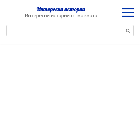
Skip
Интересни истории
to
Интересни истории от мрежата
content
Search: