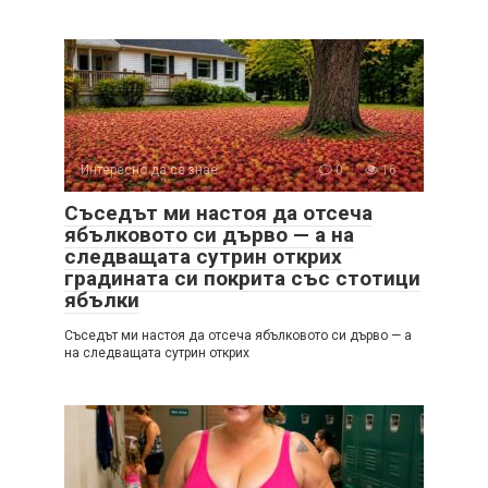
Интересно да се знае
0
16
Съседът ми настоя да отсеча
ябълковото си дърво — а на
следващата сутрин открих
градината си покрита със стотици
ябълки
Съседът ми настоя да отсеча ябълковото си дърво — а
на следващата сутрин открих