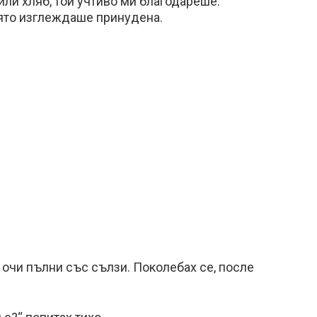
или хляб, той учтиво ми благодареше:
която изглеждаше принудена.
с очи пълни със сълзи. Поколебах се, после