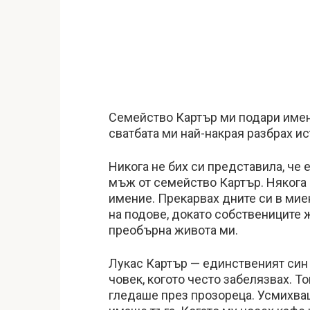
Семейство Картър ми подари имени
сватбата ми най-накрая разбрах и
Никога не бих си представила, че
мъж от семейство Картър. Някога 
имение. Прекарвах дните си в миен
на подове, докато собствениците 
преобърна живота ми.
Лукас Картър — единственият син 
човек, когото често забелязвах. 
гледаше през прозореца. Усмихваш