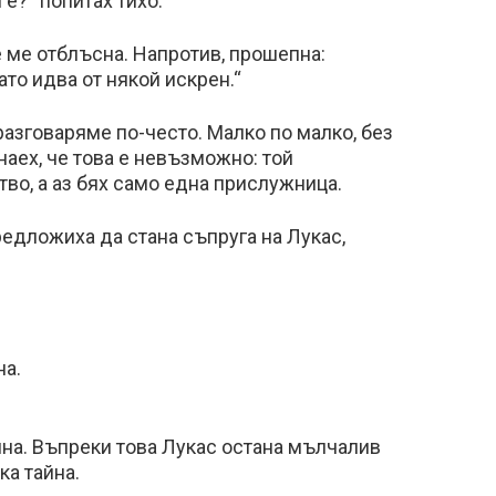
е?“ попитах тихо.
е ме отблъсна. Напротив, прошепна:
ато идва от някой искрен.“
азговаряме по-често. Малко по малко, без
наех, че това е невъзможно: той
о, а аз бях само една прислужница.
редложиха да стана съпруга на Лукас,
на.
мна. Въпреки това Лукас остана мълчалив
ка тайна.