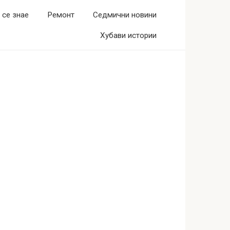
 се знае
Ремонт
Седмични новини
Хубави истории