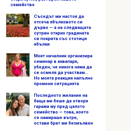
семейство
Съседът ми настоя да
отсеча ябълковото си
дърво — а на следващата
сутрин открих градината
си покрита със стотици
ябълки
Моят началник организира
семинар в аквапарк,
убеден, че никога няма да
се осмеля да участвам…
Но моята реакция напълно
промени ситуацията
Последното желание на
баща ми беше да отворя
гаража му пред цялото
семейство — това, което
се намираше вътре,
остави брат ми безмълвен