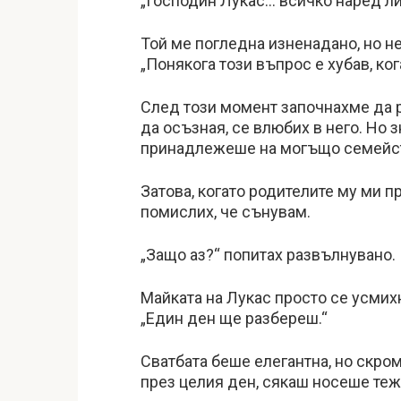
„Господин Лукас… всичко наред ли 
Той ме погледна изненадано, но н
„Понякога този въпрос е хубав, ког
След този момент започнахме да р
да осъзная, се влюбих в него. Но з
принадлежеше на могъщо семейств
Затова, когато родителите му ми п
помислих, че сънувам.
„Защо аз?“ попитах развълнувано.
Майката на Лукас просто се усмих
„Един ден ще разбереш.“
Сватбата беше елегантна, но скро
през целия ден, сякаш носеше теж