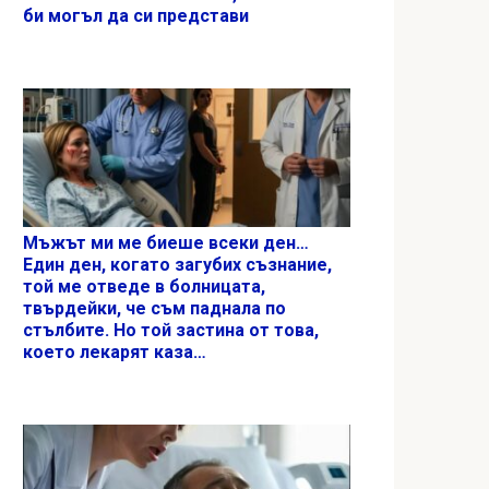
би могъл да си представи
Мъжът ми ме биеше всеки ден…
Един ден, когато загубих съзнание,
той ме отведе в болницата,
твърдейки, че съм паднала по
стълбите. Но той застина от това,
което лекарят каза…