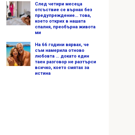
След четири месеца
отсъствие се върнах без
предупреждение… това,
което открих в нашата
спалня, преобърна живота
ми
На 66 години вярвах, че
съм намерила отново
любовта … докато един
таен разговор не разтърси
всичко, което смятах за
истина