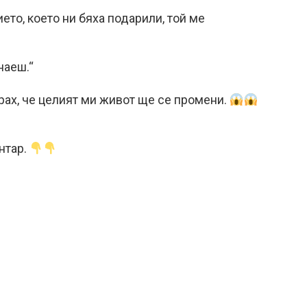
ето, което ни бяха подарили, той ме
наеш.“
рах, че целият ми живот ще се промени.
нтар.