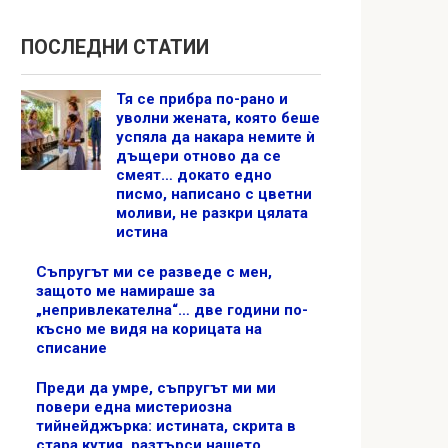
ПОСЛЕДНИ СТАТИИ
Тя се прибра по-рано и
уволни жената, която беше
успяла да накара немите ѝ
дъщери отново да се
смеят… докато едно
писмо, написано с цветни
моливи, не разкри цялата
истина
Съпругът ми се разведе с мен,
защото ме намираше за
„непривлекателна“… две години по-
късно ме видя на корицата на
списание
Преди да умре, съпругът ми ми
повери една мистериозна
тийнейджърка: истината, скрита в
стара кутия, разтърси нашето