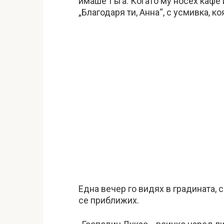
имаше тъга. Когато му носех кафе 
„Благодаря ти, Анна“, с усмивка, 
Една вечер го видях в градината, 
се приближих.