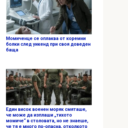
Момиченце се оплаква от коремни
болки след уикенд при своя доведен
баща
Един висок военен моряк смяташе,
че може да изплаши „тихото
момиче“ в столовата, но не знаеше,
че тя е много по-опасна, отколкото