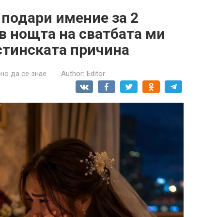
подари имение за 2
в нощта на сватбата ми
стинската причина
но да се знае
Author:
Editor