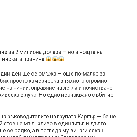
е за 2 милиона долара — но в нощта на
стинската причина
.
 един ден ще се омъжа — още по-малко за
бях просто камериерка в тяхното огромно
е на чинии, оправяне на легла и почистване
живееха в лукс. Но едно неочаквано събитие
на ръководителите на групата Картър — беше
Той стоеше мълчаливо в един ъгъл и дълго
е се рядко, а в погледа му винаги сякаш