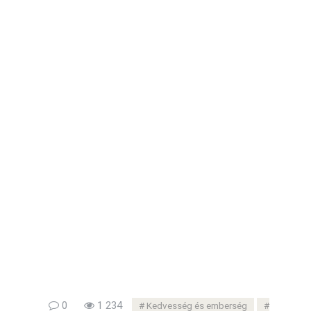
0
1 234
Kedvesség és emberség