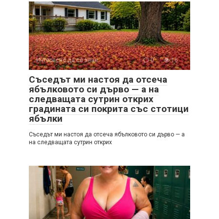
Интересно да се знае
0
16
Съседът ми настоя да отсеча
ябълковото си дърво — а на
следващата сутрин открих
градината си покрита със стотици
ябълки
Съседът ми настоя да отсеча ябълковото си дърво — а
на следващата сутрин открих