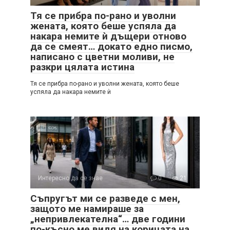
Тя се прибра по-рано и уволни
жената, която беше успяла да
накара немите ѝ дъщери отново
да се смеят… докато едно писмо,
написано с цветни моливи, не
разкри цялата истина
Тя се прибра по-рано и уволни жената, която беше
успяла да накара немите ѝ
Интересно да се знае
0
21
Съпругът ми се разведе с мен,
защото ме намираше за
„непривлекателна“… две години
по-късно ме видя на корицата на