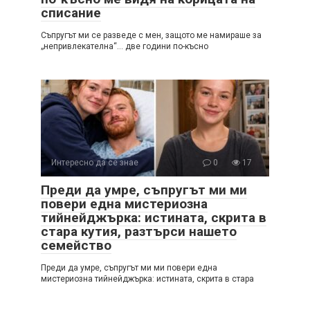
списание
Съпругът ми се разведе с мен, защото ме намираше за
„непривлекателна“… две години по-късно
Интересно да се знае
0
17
Преди да умре, съпругът ми ми
повери една мистериозна
тийнейджърка: истината, скрита в
стара кутия, разтърси нашето
семейство
Преди да умре, съпругът ми ми повери една
мистериозна тийнейджърка: истината, скрита в стара