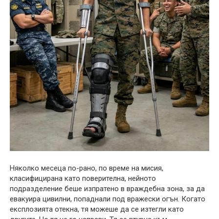
Няколко месеца по-рано, по време на мисия,
класифицирана като поверителна, нейното
подразделение беше изпратено в враждебна зона, за да
евакуира цивилни, попаднали под вражески огън. Когато
експлозията отекна, тя можеше да се изтегли като