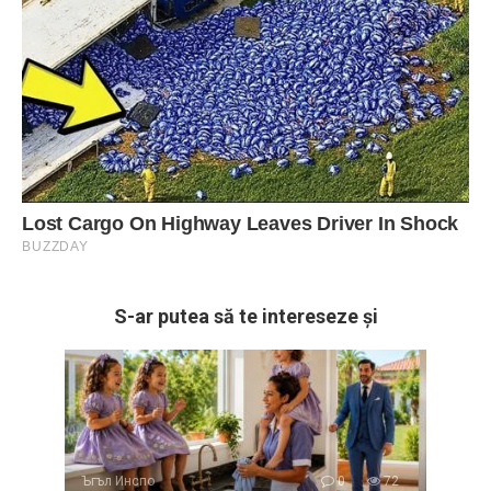
S-ar putea să te intereseze și
Ъгъл Инспо
0
72