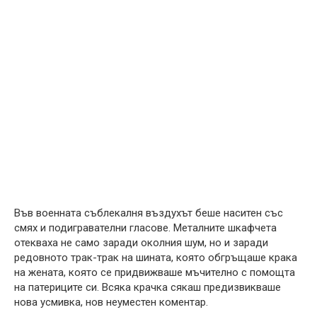
Във военната съблекалня въздухът беше наситен със
смях и подигравателни гласове. Металните шкафчета
отекваха не само заради околния шум, но и заради
редовното трак-трак на шината, която обгръщаше крака
на жената, която се придвижваше мъчително с помощта
на патериците си. Всяка крачка сякаш предизвикваше
нова усмивка, нов неуместен коментар.