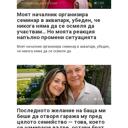
Интересно да се знае
0
189
Моят началник организира
семинар в аквапарк, убеден, че
никога няма да се осмеля да
участвам… Но моята реакция
напълно промени ситуацията
Моят началник организира семинар в аквапарк, убеден,
че никога няма да се осмеля да
Интересно да се знае
0
344
Последното желание на баща ми
беше да отворя гаража му пред
цялото семейство — това, което
се намираше вътре, остави брат