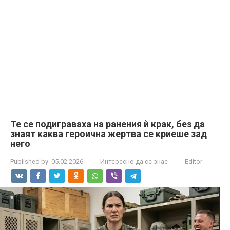
Те се подиграваха на ранения ѝ крак, без да
знаят каква героична жертва се криеше зад
него
Published by:
05.02.2026
Интересно да се знае
Editor