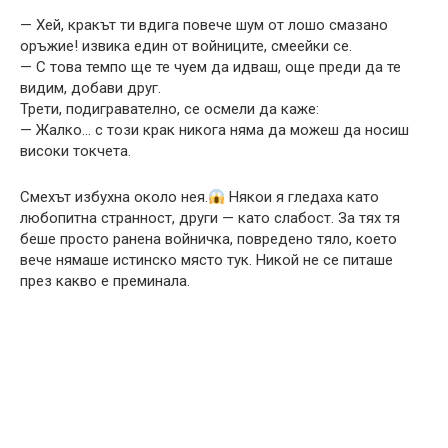
— Хей, кракът ти вдига повече шум от лошо смазано
оръжие! извика един от войниците, смеейки се.
— С това темпо ще те чуем да идваш, още преди да те
видим, добави друг.
Трети, подигравателно, се осмели да каже:
— Жалко… с този крак никога няма да можеш да носиш
високи токчета.
Смехът избухна около нея.
Някои я гледаха като
любопитна странност, други — като слабост. За тях тя
беше просто ранена войничка, повредено тяло, което
вече нямаше истинско място тук. Никой не се питаше
през какво е преминала.