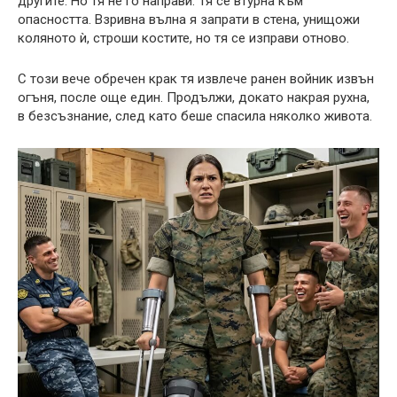
другите. Но тя не го направи. Тя се втурна към
опасността. Взривна вълна я запрати в стена, унищожи
коляното ѝ, строши костите, но тя се изправи отново.
С този вече обречен крак тя извлече ранен войник извън
огъня, после още един. Продължи, докато накрая рухна,
в безсъзнание, след като беше спасила няколко живота.