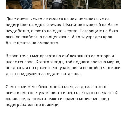
Днес онези, които се смееха на нея, не знаеха, че се
подиграват на една героиня. Шумът на шината ѝ не беше
неудобство, а ехото на една жертва. Патериците не бяха
знак за слабост, а за оцеляване. А този увреден крак
беше цената на смелостта.
В този точен миг вратата на съблекалнята се отвори и
влезе генерал. Когато я видя, той веднага застана мирно,
поздрави я с тържествено уважение и спокойно я покани
да го придружи в заседателната зала.
Само този жест беше достатъчен, за да заглъхнат
всички смехове: уважението и честта, които генералът ѝ
оказваше, наложиха тежко и срамно мълчание сред
подигравателните войници.