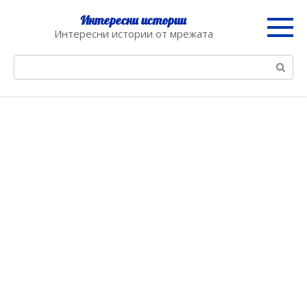
Skip
Интересни истории
to
Интересни истории от мрежата
content
Search: