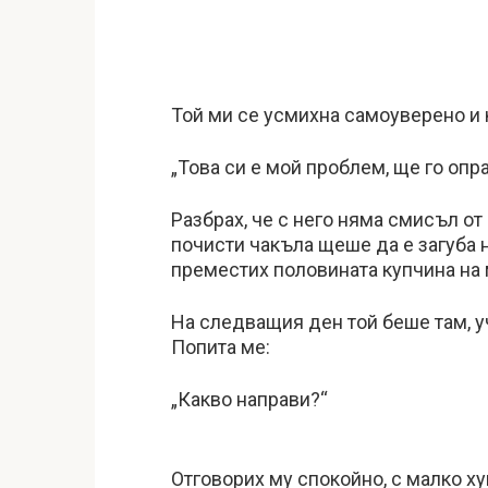
Той ми се усмихна самоуверено и 
„Това си е мой проблем, ще го опр
Разбрах, че с него няма смисъл от
почисти чакъла щеше да е загуба н
преместих половината купчина на м
На следващия ден той беше там, у
Попита ме:
„Какво направи?“
Отговорих му спокойно, с малко ху