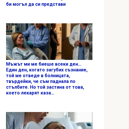
би могъл да си представи
Мъжът ми ме биеше всеки ден…
Един ден, когато загубих съзнание,
той ме отведе в болницата,
твърдейки, че съм паднала по
стълбите. Но той застина от това,
което лекарят каза…