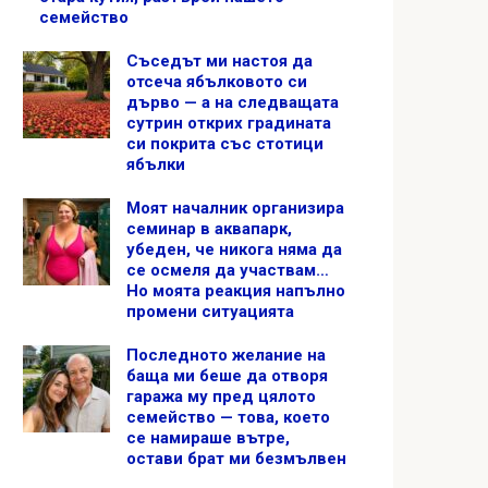
семейство
Съседът ми настоя да
отсеча ябълковото си
дърво — а на следващата
сутрин открих градината
си покрита със стотици
ябълки
Моят началник организира
семинар в аквапарк,
убеден, че никога няма да
се осмеля да участвам…
Но моята реакция напълно
промени ситуацията
Последното желание на
баща ми беше да отворя
гаража му пред цялото
семейство — това, което
се намираше вътре,
остави брат ми безмълвен