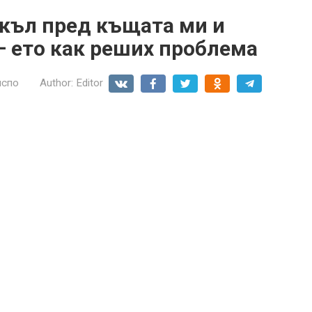
акъл пред къщата ми и
 – ето как реших проблема
нспо
Author:
Editor