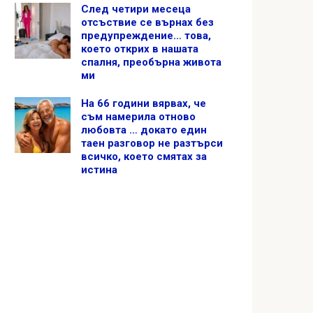
След четири месеца
отсъствие се върнах без
предупреждение… това,
което открих в нашата
спалня, преобърна живота
ми
На 66 години вярвах, че
съм намерила отново
любовта … докато един
таен разговор не разтърси
всичко, което смятах за
истина