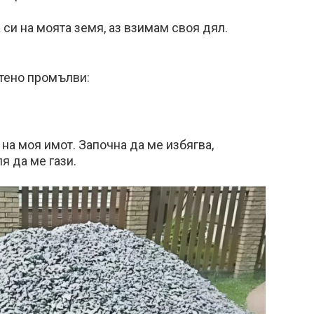
си на моята земя, аз взимам своя дял.
утено промълви:
 на моя имот. Започна да ме избягва,
я да ме гази.