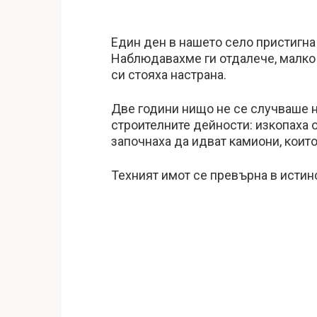
Един ден в нашето село пристигна
Наблюдавахме ги отдалече, малко 
си стояха настрана.
Две години нищо не се случваше 
строителните дейности: изкопаха о
започнаха да идват камиони, които
Техният имот се превърна в истин