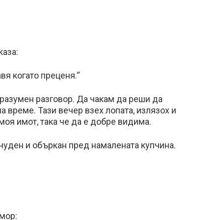
каза:
авя когато преценя.“
 разумен разговор. Да чакам да реши да
а време. Тази вечер взех лопата, излязох и
оя имот, така че да е добре видима.
чуден и объркан пред намалената купчина.
мор: