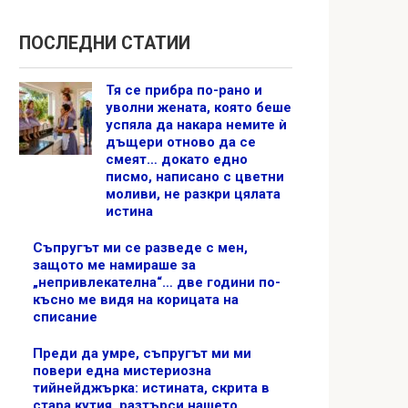
ПОСЛЕДНИ СТАТИИ
Тя се прибра по-рано и
уволни жената, която беше
успяла да накара немите ѝ
дъщери отново да се
смеят… докато едно
писмо, написано с цветни
моливи, не разкри цялата
истина
Съпругът ми се разведе с мен,
защото ме намираше за
„непривлекателна“… две години по-
късно ме видя на корицата на
списание
Преди да умре, съпругът ми ми
повери една мистериозна
тийнейджърка: истината, скрита в
стара кутия, разтърси нашето