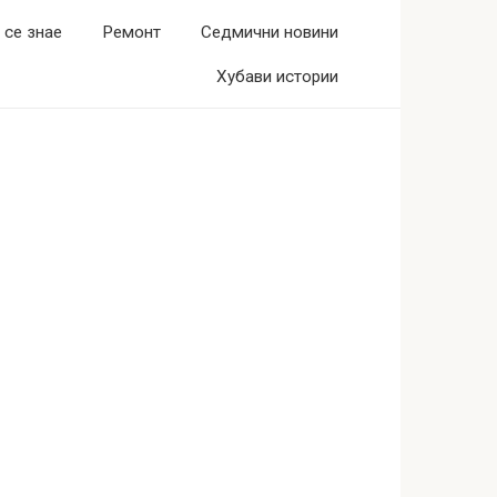
 се знае
Ремонт
Седмични новини
Хубави истории