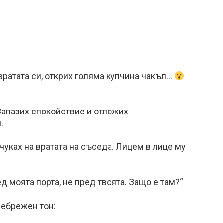
 вратата си, открих голяма купчина чакъл…
Запазих спокойствие и отложих
.
чуках на вратата на съседа. Лицем в лице му
д моята порта, не пред твоята. Защо е там?“
небрежен тон: