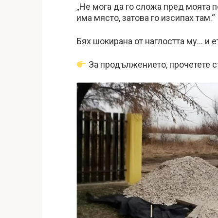
„Не мога да го сложа пред моята п
има място, затова го изсипах там.“
Бях шокирана от наглостта му… и е
За продължението, прочетете с