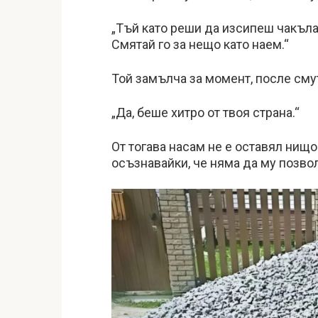
„Тъй като реши да изсипеш чакъла 
Смятай го за нещо като наем.“
Той замълча за момент, после см
„Да, беше хитро от твоя страна.“
От тогава насам не е оставял нищо
осъзнавайки, че няма да му позвол