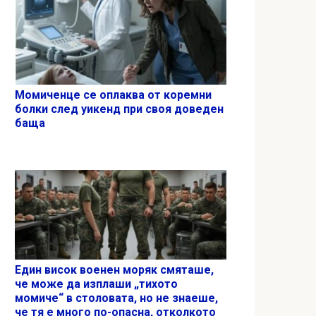
Момиченце се оплаква от коремни
болки след уикенд при своя доведен
баща
Един висок военен моряк смяташе,
че може да изплаши „тихото
момиче“ в столовата, но не знаеше,
че тя е много по-опасна, отколкото