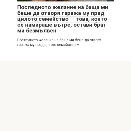
Последното желание на баща ми
беше да отворя гаража му пред
цялото семейство — това, което
се намираше вътре, остави брат
ми безмълвен
Последното желание на баща ми беше да отворя
гаража му пред цялото семейство —
© 2026 Интересни истории
Политика за поверителност
|
Политика за бисквитките
|
DMCA
|
Формуляр за контакт
|
Карта на сайта
All rights reserved. Reference to our website is mandatory
when making citations. Full or partial reproduction of the
website articles is prohibited without direct link to
https://latestdecortrends.com/ Those, who will commit