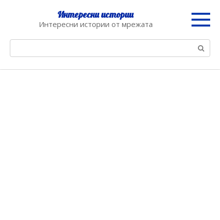
Skip
Интересни истории
to
Интересни истории от мрежата
content
Search: