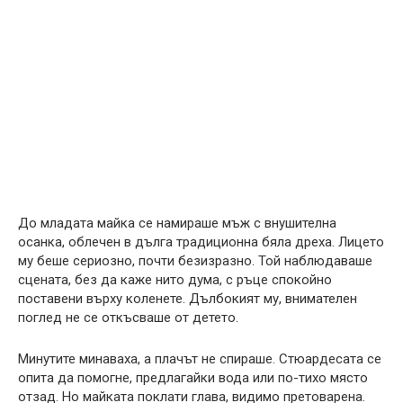
До младата майка се намираше мъж с внушителна
осанка, облечен в дълга традиционна бяла дреха. Лицето
му беше сериозно, почти безизразно. Той наблюдаваше
сцената, без да каже нито дума, с ръце спокойно
поставени върху коленете. Дълбокият му, внимателен
поглед не се откъсваше от детето.
Минутите минаваха, а плачът не спираше. Стюардесата се
опита да помогне, предлагайки вода или по-тихо място
отзад. Но майката поклати глава, видимо претоварена.