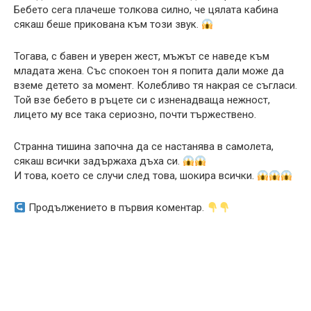
Бебето сега плачеше толкова силно, че цялата кабина
сякаш беше прикована към този звук.
Тогава, с бавен и уверен жест, мъжът се наведе към
младата жена. Със спокоен тон я попита дали може да
вземе детето за момент. Колебливо тя накрая се съгласи.
Той взе бебето в ръцете си с изненадваща нежност,
лицето му все така сериозно, почти тържествено.
Странна тишина започна да се настанява в самолета,
сякаш всички задържаха дъха си.
И това, което се случи след това, шокира всички.
Продължението в първия коментар.