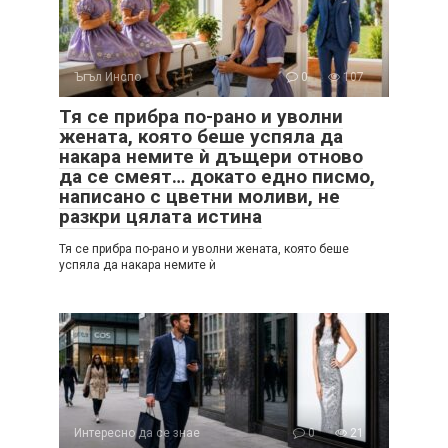
Ъгъл Инспо
0
107
Тя се прибра по-рано и уволни
жената, която беше успяла да
накара немите ѝ дъщери отново
да се смеят… докато едно писмо,
написано с цветни моливи, не
разкри цялата истина
Тя се прибра по-рано и уволни жената, която беше
успяла да накара немите ѝ
Интересно да се знае
0
21