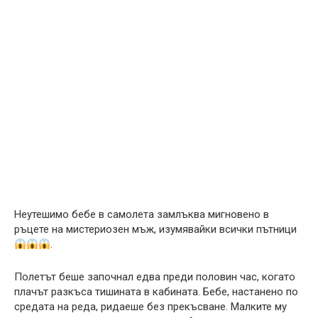
Неутешимо бебе в самолета замлъква мигновено в
ръцете на мистериозен мъж, изумявайки всички пътници
.
Полетът беше започнал едва преди половин час, когато
плачът разкъса тишината в кабината. Бебе, настанено по
средата на реда, ридаеше без прекъсване. Малките му