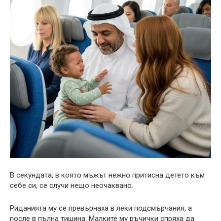
В секундата, в която мъжът нежно притисна детето към
себе си, се случи нещо неочаквано.
Риданията му се превърнаха в леки подсмърчания, а
после в пълна тишина. Малките му ръчички спряха да