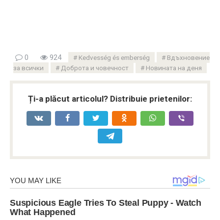
0
924
Kedvesség és emberség
Вдъхновение
за всички
Доброта и човечност
Новината на деня
Ți-a plăcut articolul? Distribuie prietenilor: