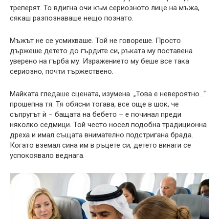
треперят. То вдигна очи към сериозното лице на мъжа,
сякаш разпознаваше нещо познато.
Мъжът не се усмихваше. Той не говореше. Просто
държеше детето до гърдите си, ръката му поставена
уверено на гърба му. Изражението му беше все така
сериозно, почти тържествено.
Майката гледаше сцената, изумена. „Това е невероятно…“
прошепна тя. Тя обясни тогава, все още в шок, че
съпругът ѝ – бащата на бебето – е починал преди
няколко седмици. Той често носел подобна традиционна
дреха и имал същата внимателно подстригана брада.
Когато вземал сина им в ръцете си, детето винаги се
успокоявало веднага.