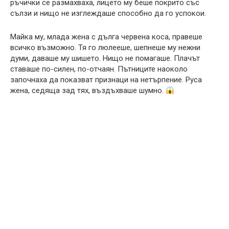
ръчички се размахваха, лицето му беше покрито със
сълзи и нищо не изглеждаше способно да го успокои.
Майка му, млада жена с дълга червена коса, правеше
всичко възможно. Тя го люлееше, шепнеше му нежни
думи, даваше му шишето. Нищо не помагаше. Плачът
ставаше по-силен, по-отчаян. Пътниците наоколо
започнаха да показват признаци на нетърпение. Руса
жена, седяща зад тях, въздъхваше шумно.