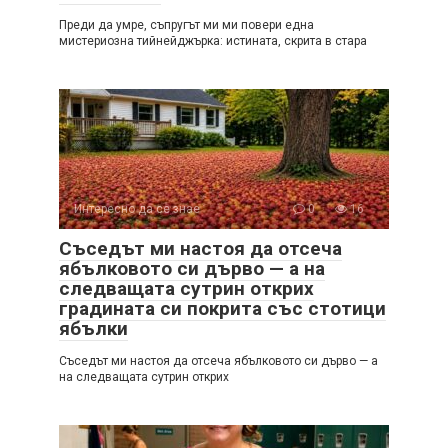
Преди да умре, съпругът ми ми повери една
мистериозна тийнейджърка: истината, скрита в стара
Интересно да се знае
0
16
Съседът ми настоя да отсеча
ябълковото си дърво — а на
следващата сутрин открих
градината си покрита със стотици
ябълки
Съседът ми настоя да отсеча ябълковото си дърво — а
на следващата сутрин открих