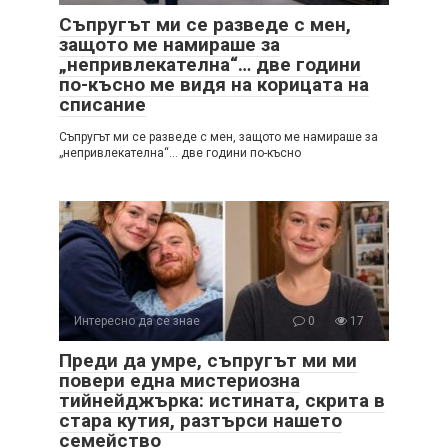
Съпругът ми се разведе с мен,
защото ме намираше за
„непривлекателна“… две години
по-късно ме видя на корицата на
списание
Съпругът ми се разведе с мен, защото ме намираше за
„непривлекателна“… две години по-късно
Интересно да се знае
0
17
Преди да умре, съпругът ми ми
повери една мистериозна
тийнейджърка: истината, скрита в
стара кутия, разтърси нашето
семейство