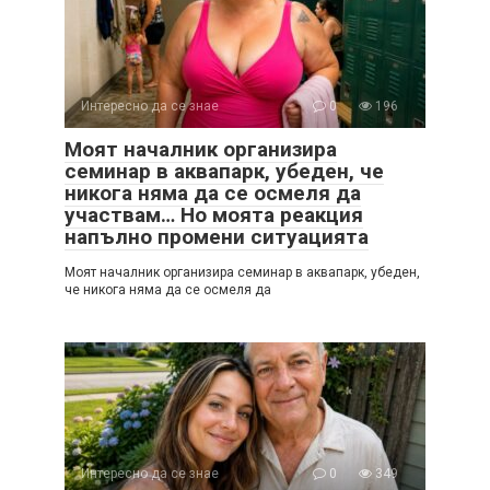
Интересно да се знае
0
196
Моят началник организира
семинар в аквапарк, убеден, че
никога няма да се осмеля да
участвам… Но моята реакция
напълно промени ситуацията
Моят началник организира семинар в аквапарк, убеден,
че никога няма да се осмеля да
Интересно да се знае
0
349