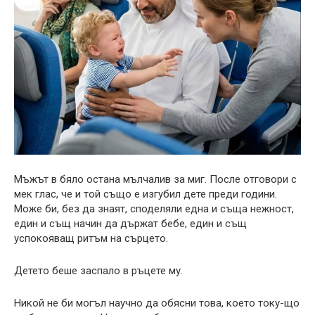
Мъжът в бяло остана мълчалив за миг. После отговори с
мек глас, че и той също е изгубил дете преди години.
Може би, без да знаят, споделяли една и съща нежност,
един и същ начин да държат бебе, един и същ
успокояващ ритъм на сърцето.
Детето беше заспало в ръцете му.
Никой не би могъл научно да обясни това, което току-що