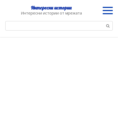
Skip
Интересни истории
to
Интересни истории от мрежата
content
Search: