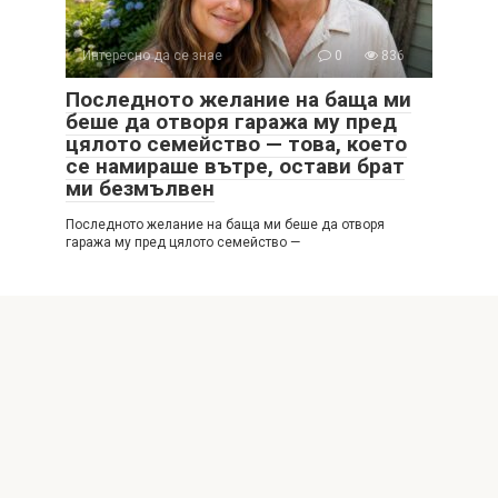
Интересно да се знае
0
836
Последното желание на баща ми
беше да отворя гаража му пред
цялото семейство — това, което
се намираше вътре, остави брат
ми безмълвен
Последното желание на баща ми беше да отворя
гаража му пред цялото семейство —
© 2026 Интересни истории
Политика за поверителност
|
Политика за бисквитките
|
DMCA
|
Формуляр за контакт
|
Карта на сайта