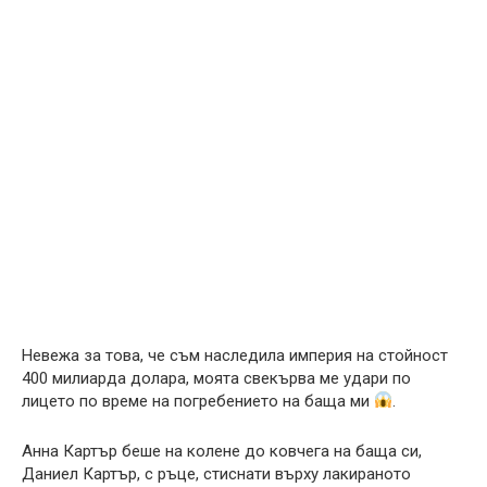
Невежа за това, че съм наследила империя на стойност
400 милиарда долара, моята свекърва ме удари по
лицето по време на погребението на баща ми
.
Анна Картър беше на колене до ковчега на баща си,
Даниел Картър, с ръце, стиснати върху лакираното