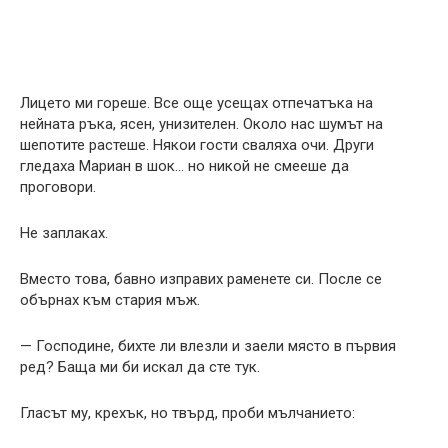
Лицето ми гореше. Все още усещах отпечатъка на
нейната ръка, ясен, унизителен. Около нас шумът на
шепотите растеше. Някои гости сваляха очи. Други
гледаха Мариан в шок… но никой не смееше да
проговори.
Не заплаках.
Вместо това, бавно изправих раменете си. После се
обърнах към стария мъж.
— Господине, бихте ли влезли и заели място в първия
ред? Баща ми би искал да сте тук.
Гласът му, крехък, но твърд, проби мълчанието: