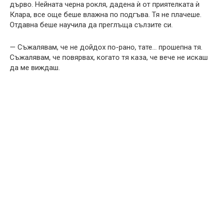
дърво. Нейната черна рокля, дадена ѝ от приятелката ѝ
Клара, все още беше влажна по подгъва. Тя не плачеше.
Отдавна беше научила да преглъща сълзите си.
— Съжалявам, че не дойдох по-рано, тате… прошепна тя.
Съжалявам, че повярвах, когато тя каза, че вече не искаш
да ме виждаш.