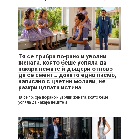
Ъгъл Инспо
0
117
Тя се прибра по-рано и уволни
жената, която беше успяла да
накара немите ѝ дъщери отново
да се смеят… докато едно писмо,
написано с цветни моливи, не
разкри цялата истина
Тя се прибра по-рано и уволни жената, която беше
успяла да накара немите ѝ