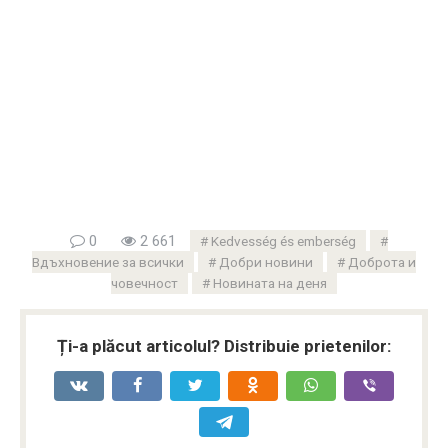
0
2 661
Kedvesség és emberség
Вдъхновение за всички
Добри новини
Доброта и
човечност
Новината на деня
Ți-a plăcut articolul? Distribuie prietenilor: