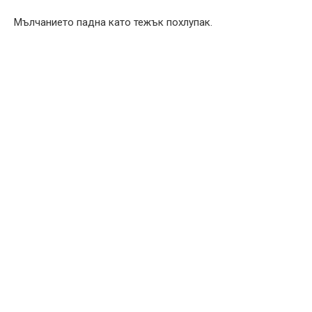
Мълчанието падна като тежък похлупак.