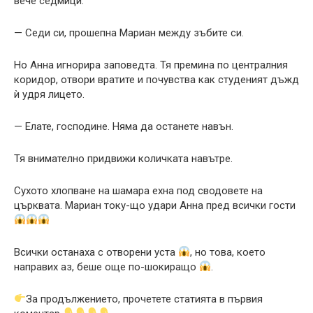
вече седмици.
— Седи си, прошепна Мариан между зъбите си.
Но Анна игнорира заповедта. Тя премина по централния
коридор, отвори вратите и почувства как студеният дъжд
ѝ удря лицето.
— Елате, господине. Няма да останете навън.
Тя внимателно придвижи количката навътре.
Сухото хлопване на шамара ехна под сводовете на
църквата. Мариан току-що удари Анна пред всички гости
Всички останаха с отворени уста
, но това, което
направих аз, беше още по-шокиращо
.
За продължението, прочетете статията в първия