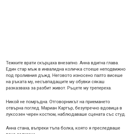
Тежките врати скърцаха внезапно. Анна вдигна глава.
Един стар мъж в инвалидна количка стоеше неподвижно
под проливния дъжд. Неговото износено палто висеше
на ръката му, несъвпадащите му обувки сякаш
разказваха за разбит живот. Ръцете му трепереха.
Никой не помръдна. Отговорникът на приемането
отвърна поглед. Мариан Картър, безупречно вдовица в
луксозен черен костюм, наблюдаваше сцената със студ.
Анна стана, въпреки тъпа болка, която я преследваше