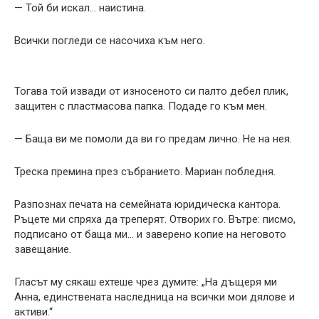
— Той би искал… наистина.
Всички погледи се насочиха към него.
Тогава той извади от износеното си палто дебел плик,
защитен с пластмасова папка. Подаде го към мен.
— Баща ви ме помоли да ви го предам лично. Не на нея.
Треска премина през събранието. Мариан побледня.
Разпознах печата на семейната юридическа кантора.
Ръцете ми спряха да треперят. Отворих го. Вътре: писмо,
подписано от баща ми… и заверено копие на неговото
завещание.
Гласът му сякаш ехтеше чрез думите: „На дъщеря ми
Анна, единствената наследница на всички мои дялове и
активи.“