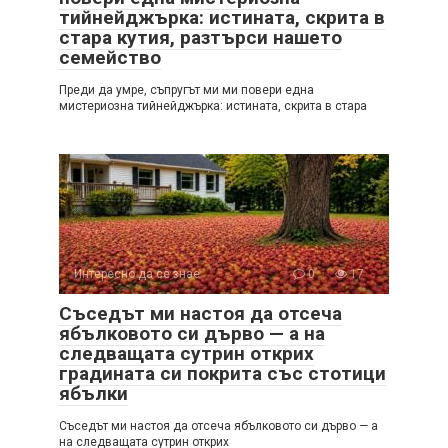
тийнейджърка: истината, скрита в
стара кутия, разтърси нашето
семейство
Преди да умре, съпругът ми ми повери една
мистериозна тийнейджърка: истината, скрита в стара
Интересно да се знае
0
17
Съседът ми настоя да отсеча
ябълковото си дърво — а на
следващата сутрин открих
градината си покрита със стотици
ябълки
Съседът ми настоя да отсеча ябълковото си дърво — а
на следващата сутрин открих