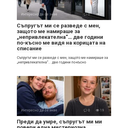
Интересно да се знае
0
21
Съпругът ми се разведе с мен,
защото ме намираше за
„непривлекателна“… две години
по-късно ме видя на корицата на
списание
Съпругът ми се разведе с мен, защото ме намираше за
„непривлекателна“… две години по-късно
Интересно да се знае
0
19
Преди да умре, съпругът ми ми
повери една мистериозна