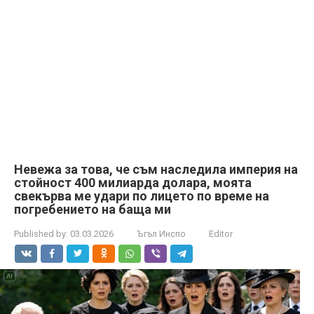
Невежа за това, че съм наследила империя на
стойност 400 милиарда долара, моята
свекърва ме удари по лицето по време на
погребението на баща ми
Published by:
03.03.2026
Ъгъл Инспо
Editor