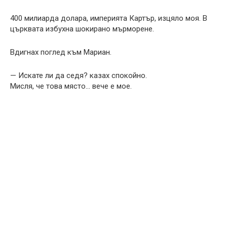
400 милиарда долара, империята Картър, изцяло моя. В
църквата избухна шокирано мърморене.
Вдигнах поглед към Мариан.
— Искате ли да седя? казах спокойно.
Мисля, че това място… вече е мое.