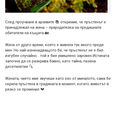
След проучване в архивите 📚 открихме, че пръстенът е
принадлежал на жена – прародителка на предишните
обитатели на къщата 🏡.
Жена от друго време, която е живяла тук много преди
мен. Но най-изненадващото бе, че пръстенът не е бил
изгубен случайно… той е бил умишлено заровен.Истината
започна да се разкрива бавно, като тайна, пазена
десетилетия 🔍.
Жената, чието име звучеше като ехо от миналото, сама бе
скрила пръстена в градината в момент, когато животът ѝ
рязко се променил 💔.