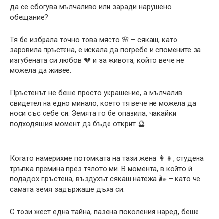
да се сбогува мълчаливо или заради нарушено
обещание?
Тя бе избрала точно това място 🌸 – сякаш, като
заровила пръстена, е искала да погребе и спомените за
изгубената си любов 💔 и за живота, който вече не
можела да живее.
Пръстенът не беше просто украшение, а мълчалив
свидетел на едно минало, което тя вече не можела да
носи със себе си. Земята го бе опазила, чакайки
подходящия момент да бъде открит 🔮.
Когато намерихме потомката на тази жена 👩‍👧, студена
тръпка премина през тялото ми. В момента, в който ѝ
подадох пръстена, въздухът сякаш натежа 🌬️ – като че
самата земя задържаше дъха си.
С този жест една тайна, пазена поколения наред, беше