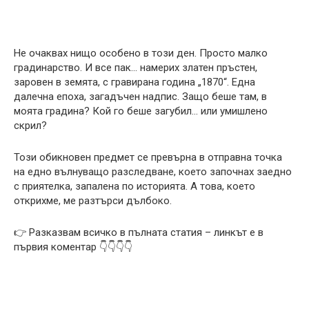
Не очаквах нищо особено в този ден. Просто малко
градинарство. И все пак… намерих златен пръстен,
заровен в земята, с гравирана година „1870“. Една
далечна епоха, загадъчен надпис. Защо беше там, в
моята градина? Кой го беше загубил… или умишлено
скрил?
Този обикновен предмет се превърна в отправна точка
на едно вълнуващо разследване, което започнах заедно
с приятелка, запалена по историята. А това, което
открихме, ме разтърси дълбоко.
👉 Разказвам всичко в пълната статия – линкът е в
първия коментар 👇👇👇👇