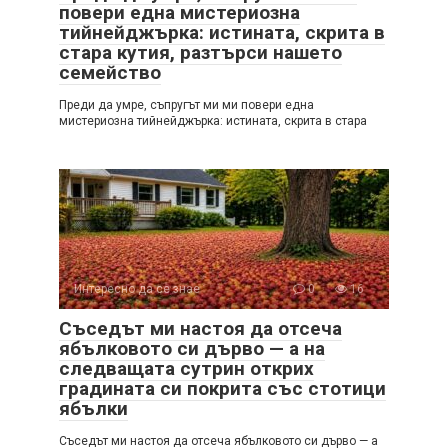
повери една мистериозна
тийнейджърка: истината, скрита в
стара кутия, разтърси нашето
семейство
Преди да умре, съпругът ми ми повери една
мистериозна тийнейджърка: истината, скрита в стара
Интересно да се знае
0
16
Съседът ми настоя да отсеча
ябълковото си дърво — а на
следващата сутрин открих
градината си покрита със стотици
ябълки
Съседът ми настоя да отсеча ябълковото си дърво — а