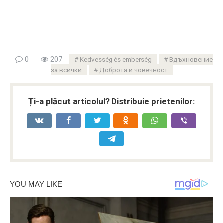
0
207
Kedvesség és emberség
Вдъхновение
за всички
Доброта и човечност
Ți-a plăcut articolul? Distribuie prietenilor: