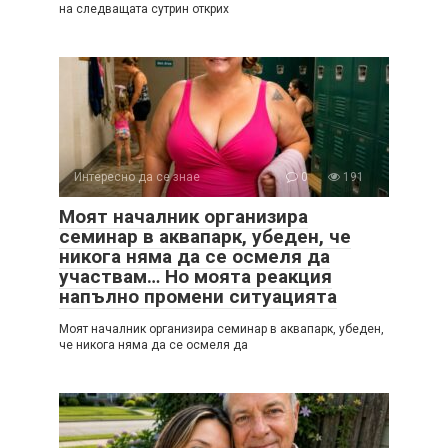
на следващата сутрин открих
Интересно да се знае
0
191
Моят началник организира
семинар в аквапарк, убеден, че
никога няма да се осмеля да
участвам… Но моята реакция
напълно промени ситуацията
Моят началник организира семинар в аквапарк, убеден,
че никога няма да се осмеля да