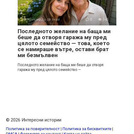
Интересно да се знае
0
345
Последното желание на баща ми
беше да отворя гаража му пред
цялото семейство — това, което
се намираше вътре, остави брат
ми безмълвен
Последното желание на баща ми беше да отворя
гаража му пред цялото семейство —
© 2026 Интересни истории
Политика за поверителност
|
Политика за бисквитките
|
DMCA
|
Формуляр за контакт
|
Карта на сайта