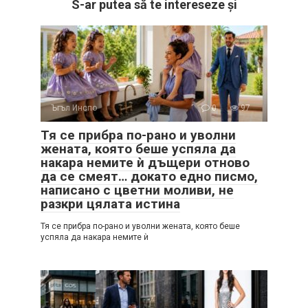
S-ar putea să te intereseze și
Ъгъл Инспо
0
97
Тя се прибра по-рано и уволни
жената, която беше успяла да
накара немите ѝ дъщери отново
да се смеят… докато едно писмо,
написано с цветни моливи, не
разкри цялата истина
Тя се прибра по-рано и уволни жената, която беше
успяла да накара немите ѝ