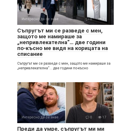
Интересно да се знае
0
21
Съпругът ми се разведе с мен,
защото ме намираше за
„непривлекателна“… две години
по-късно ме видя на корицата на
списание
Съпругът ми се разведе с мен, защото ме намираше за
„непривлекателна“… две години по-късно
Интересно да се знае
0
17
Преди да умре, съпругът ми ми