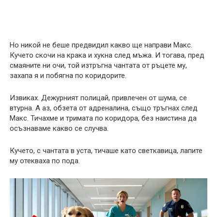
Но никой не беше предвидил какво ще направи Макс.
Кучето скочи на крака и хукна след мъжа. И тогава, пред
смаяните ни очи, той изтръгна чантата от ръцете му,
захапа я и побягна по коридорите.
Извиках. Дежурният полицай, привлечен от шума, се
втурна. А аз, обзета от адреналина, също тръгнах след
Макс. Тичахме и тримата по коридора, без наистина да
осъзнаваме какво се случва.
Кучето, с чантата в уста, тичаше като светкавица, лапите
му отекваха по пода.