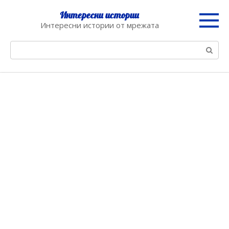
Skip
Интересни истории
to
Интересни истории от мрежата
content
Search: