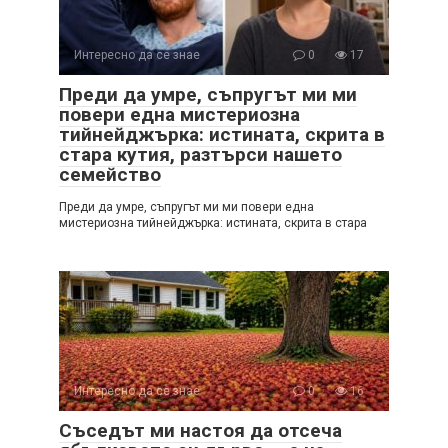
Интересно да се знае
0
17
Преди да умре, съпругът ми ми
повери една мистериозна
тийнейджърка: истината, скрита в
стара кутия, разтърси нашето
семейство
Преди да умре, съпругът ми ми повери една
мистериозна тийнейджърка: истината, скрита в стара
Интересно да се знае
0
16
Съседът ми настоя да отсеча