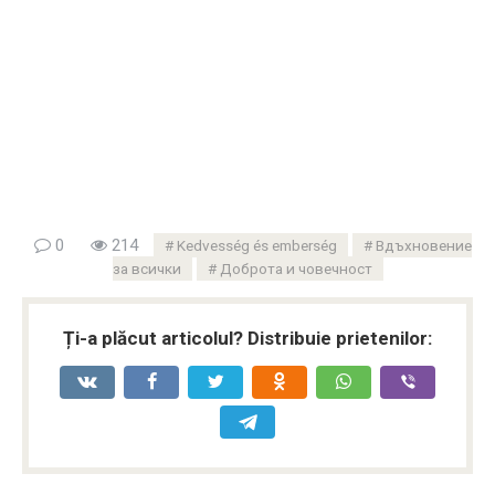
0
214
Kedvesség és emberség
Вдъхновение
за всички
Доброта и човечност
Ți-a plăcut articolul? Distribuie prietenilor: