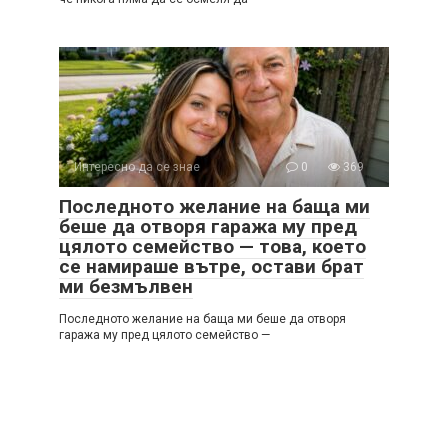
Интересно да се знае
0
369
Последното желание на баща ми
беше да отворя гаража му пред
цялото семейство — това, което
се намираше вътре, остави брат
ми безмълвен
Последното желание на баща ми беше да отворя
гаража му пред цялото семейство —