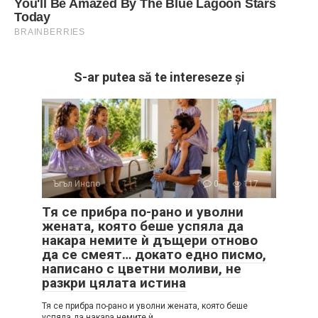
S-ar putea să te intereseze și
Ъгъл Инспо
0
117
Тя се прибра по-рано и уволни
жената, която беше успяла да
накара немите ѝ дъщери отново
да се смеят… докато едно писмо,
написано с цветни моливи, не
разкри цялата истина
Тя се прибра по-рано и уволни жената, която беше
успяла да накара немите ѝ