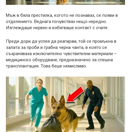
Мъж в бяла престилка, когото не познавах, се появи в
отделението. Веднага почувствах нещо нередно.
Изглеждаше нервен и избягваше контакт с очите.
Преди дори да успея да реагирам, той се промъкна в
залата за проби и грабна черна чанта, в която се
съхраняваха изключително чувствителни материали –
медицинско оборудване, предназначено за спешна
трансплантация. Това беше немислимо.