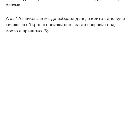
разума.
А аз? Аз никога няма да забравя деня, в който едно куче
тичаше по-бързо от всички нас… за да направи това,
което е правилно.