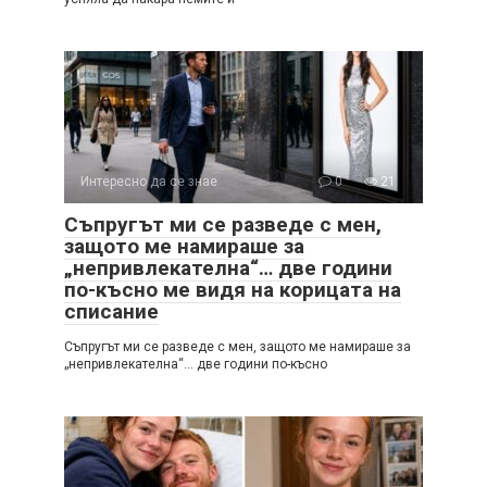
Интересно да се знае
0
21
Съпругът ми се разведе с мен,
защото ме намираше за
„непривлекателна“… две години
по-късно ме видя на корицата на
списание
Съпругът ми се разведе с мен, защото ме намираше за
„непривлекателна“… две години по-късно