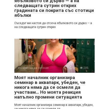
ябълковото си дърво — а на
следващата сутрин открих
градината си покрита със стотици
ябълки
Съседът ми настоя да отсеча ябълковото си дърво — а
на следващата сутрин открих
Интересно да се знае
0
205
Моят началник организира
семинар в аквапарк, убеден, че
никога няма да се осмеля да
участвам… Но моята реакция
напълно промени ситуацията
Моят началник организира семинар в аквапарк, убеден,
че никога няма да се осмеля да