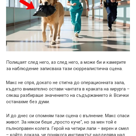
Полицаят след него, аз след него, а може би и камерите
за наблюдение записваха тази сюрреалистична сцена.
Макс не спря, докато не стигна до операционната зала,
където внимателно остави чантата в краката на хирурга –
сякаш разбираше значението на съдържанието ѝ. Всички
останахме без думи.
И до днес си спомням тази сцена с вълнение. Макс спаси
живот. За някои беше „просто куче“, но за мен той е
пълноправен колега. Герой на четири лапи – верен и смел
– който доказа, че понякога инстинктът надделява над