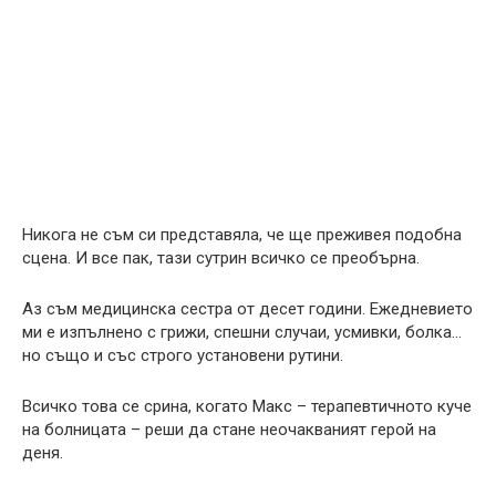
Никога не съм си представяла, че ще преживея подобна
сцена. И все пак, тази сутрин всичко се преобърна.
Аз съм медицинска сестра от десет години. Ежедневието
ми е изпълнено с грижи, спешни случаи, усмивки, болка…
но също и със строго установени рутини.
Всичко това се срина, когато Макс – терапевтичното куче
на болницата – реши да стане неочакваният герой на
деня.