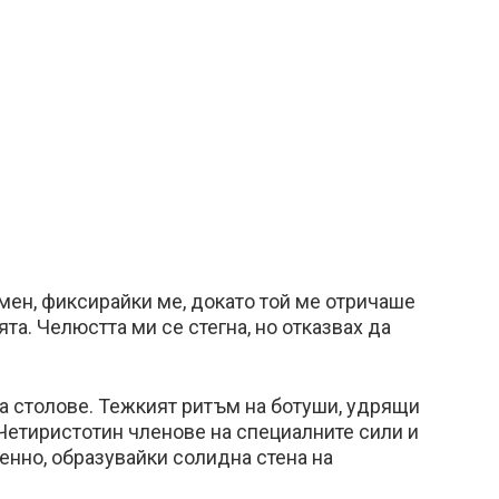
мен, фиксирайки ме, докато той ме отричаше
та. Челюстта ми се стегна, но отказвах да
на столове. Тежкият ритъм на ботуши, удрящи
Четиристотин членове на специалните сили и
нно, образувайки солидна стена на