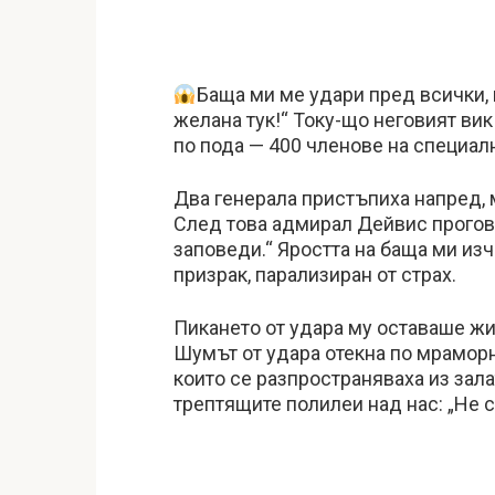
Баща ми ме удари пред всички, 
желана тук!“ Току-що неговият вик
по пода — 400 членове на специал
Два генерала пристъпиха напред, 
След това адмирал Дейвис проговор
заповеди.“ Яростта на баща ми изч
призрак, парализиран от страх.
Пикането от удара му оставаше жив
Шумът от удара отекна по мраморн
които се разпространяваха из зала
трептящите полилеи над нас: „Не с