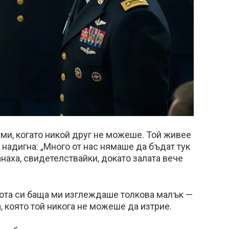
а ми, когато никой друг не можеше. Той живее
е надигна: „Много от нас нямаше да бъдат тук
анаха, свидетелствайки, докато залата вече
вота си баща ми изглеждаше толкова малък —
а, която той никога не можеше да изтрие.