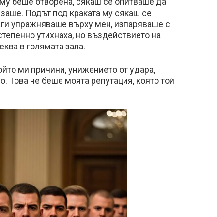
 му беше отворена, сякаш се опитваше да
изаше. Подът под краката му сякаш се
наги упражняваше върху мен, изпаряваше с
степенно утихнаха, но въздействието на
ква в голямата зала.
който ми причини, унижението от удара,
. Това не беше моята репутация, която той