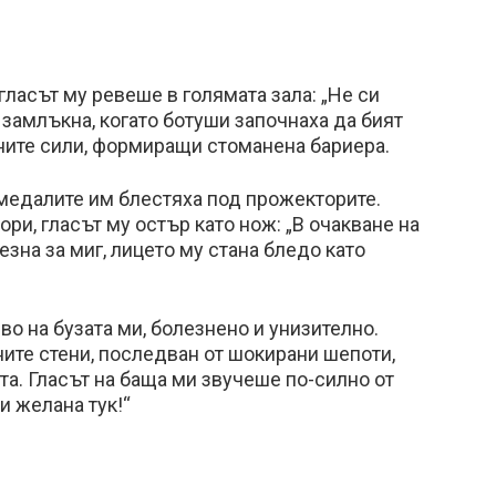
гласът му ревеше в голямата зала: „Не си
 замлъкна, когато ботуши започнаха да бият
ните сили, формиращи стоманена бариера.
медалите им блестяха под прожекторите.
и, гласът му остър като нож: „В очакване на
езна за миг, лицето му стана бледо като
о на бузата ми, болезнено и унизително.
ите стени, последван от шокирани шепоти,
та. Гласът на баща ми звучеше по-силно от
и желана тук!“