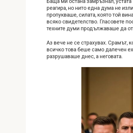
Баща ми остана замръзнал, устата
реагира, но нито една дума не изл
пропукваше, силата, която той ви
всяко свидетелство. Гласовете по
техните думи продължаваше да оте
Аз вече не се страхувах. Срамът, 
всичко това беше само далечен ехо
разрушаваше днес, а неговата.