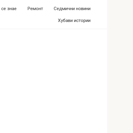
 се знае
Ремонт
Седмични новини
Хубави истории