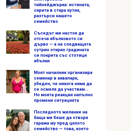
тийнейджърка: истината,
скрита в стара кутия,
разтърси нашето
семейство
Съседът ми настоя да
отсеча ябълковото си
дърво — а на следващата
сутрин открих градината
си покрита със стотици
ябълки
Моят началник организира
семинар в аквапарк,
убеден, че никога няма да
се осмеля да участвам…
Но моята реакция напълно
промени ситуацията
Последното желание на
баща ми беше да отворя
гаража му пред цялото
семейство — това, което