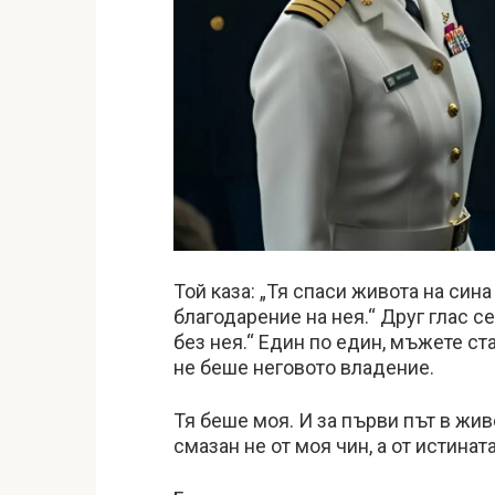
Той каза: „Тя спаси живота на син
благодарение на нея.“ Друг глас с
без нея.“ Един по един, мъжете ст
не беше неговото владение.
Тя беше моя. И за първи път в жи
смазан не от моя чин, а от истинат