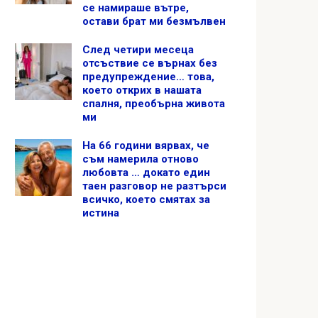
се намираше вътре,
остави брат ми безмълвен
След четири месеца
отсъствие се върнах без
предупреждение… това,
което открих в нашата
спалня, преобърна живота
ми
На 66 години вярвах, че
съм намерила отново
любовта … докато един
таен разговор не разтърси
всичко, което смятах за
истина