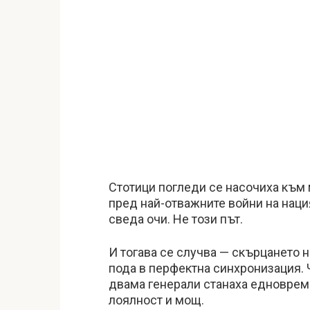
Стотици погледи се насочиха към 
пред най-отважните войни на нация
сведа очи. Не този път.
И тогава се случва — скърцането 
пода в перфектна синхронизация. 
двама генерали станаха едновреме
лоялност и мощ.