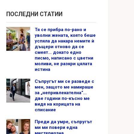
ПОСЛЕДНИ СТАТИИ
Тя се прибра по-рано и
уволни жената, която беше
успяла да накара немите ѝ
дъщери отново да се
смеят… докато едно
писмо, написано с цветни
моливи, не разкри цялата
истина
Съпругът ми се разведе с
мен, защото ме намираше
за „непривлекателна“…
две години по-късно ме
видя на корицата на
списание
Преди да умре, съпругът
ми ми повери една
мистериозна