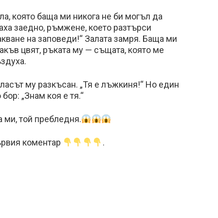
а, която баща ми никога не би могъл да
аха заедно, ръмжене, което разтърси
акване на заповеди!“ Залата замря. Баща ми
какъв цвят, ръката му — същата, която ме
здуха.
гласът му разкъсан. „Тя е лъжкиня!“ Но един
бор: „Знам коя е тя.“
а ми, той пребледня.
ървия коментар
.