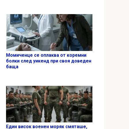
Момиченце се оплаква от коремни
болки след уикенд при своя доведен
баща
Един висок военен моряк смяташе,