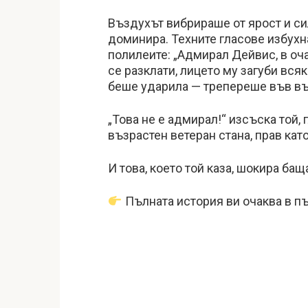
Въздухът вибрираше от ярост и сил
доминира. Техните гласове избухн
полилеите: „Адмирал Дейвис, в оч
се разклати, лицето му загуби вся
беше ударила — трепереше във въ
„Това не е адмирал!“ изсъска той, 
възрастен ветеран стана, прав като 
И това, което той каза, шокира бащ
Пълната история ви очаква в п