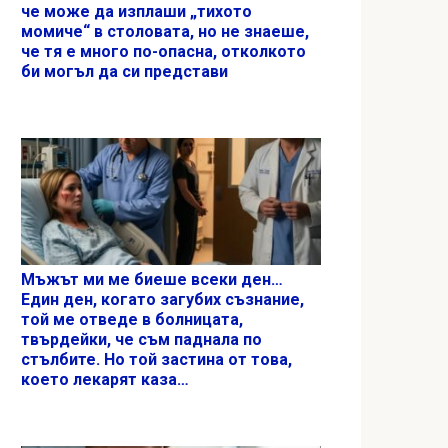
че може да изплаши „тихото
момиче“ в столовата, но не знаеше,
че тя е много по-опасна, отколкото
би могъл да си представи
Мъжът ми ме биеше всеки ден…
Един ден, когато загубих съзнание,
той ме отведе в болницата,
твърдейки, че съм паднала по
стълбите. Но той застина от това,
което лекарят каза…