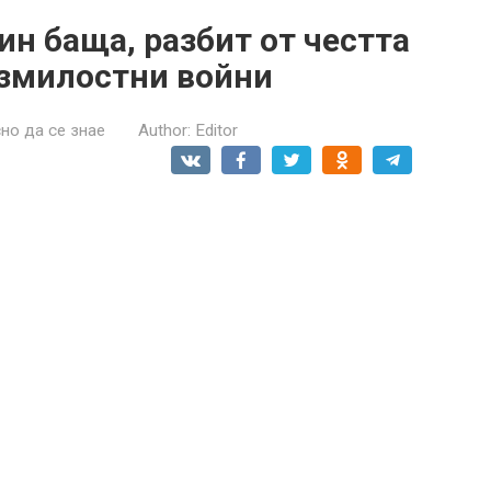
н баща, разбит от честта
езмилостни войни
но да се знае
Author:
Editor