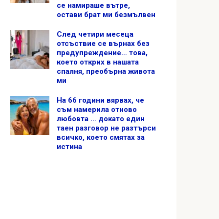
се намираше вътре,
остави брат ми безмълвен
След четири месеца
отсъствие се върнах без
предупреждение… това,
което открих в нашата
спалня, преобърна живота
ми
На 66 години вярвах, че
съм намерила отново
любовта … докато един
таен разговор не разтърси
всичко, което смятах за
истина