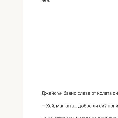
нея.
Джейсън бавно слезе от колата си
— Хей, малката… добре ли си? попи