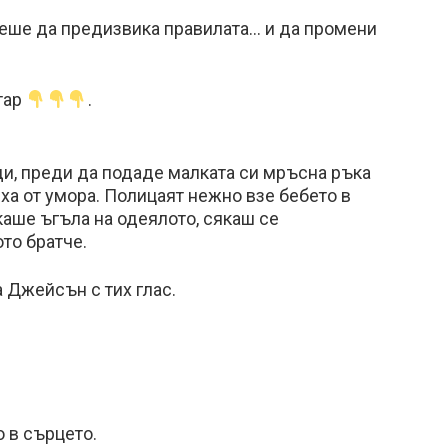
щеше да предизвика правилата… и да промени
тар
.
и, преди да подаде малката си мръсна ръка
а от умора. Полицаят нежно взе бебето в
каше ъгъла на одеялото, сякаш се
то братче.
 Джейсън с тих глас.
 в сърцето.