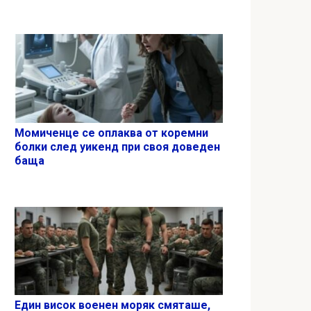
Момиченце се оплаква от коремни
болки след уикенд при своя доведен
баща
Един висок военен моряк смяташе,