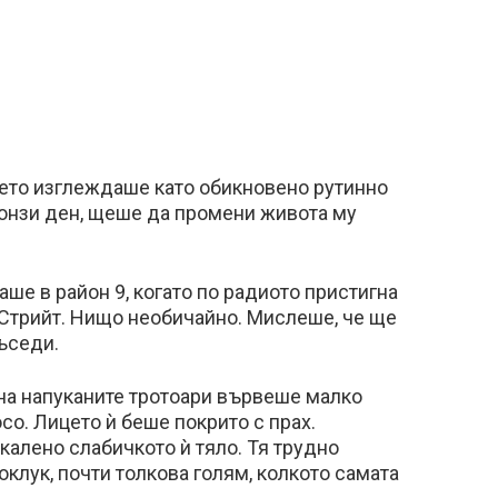
което изглеждаше като обикновено рутинно
в онзи ден, щеше да промени живота му
е в район 9, когато по радиото пристигна
Стрийт. Нищо необичайно. Мислеше, че ще
ъседи.
 на напуканите тротоари вървеше малко
со. Лицето ѝ беше покрито с прах.
калено слабичкото ѝ тяло. Тя трудно
клук, почти толкова голям, колкото самата