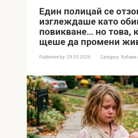
Един полицай се отзов
изглеждаше като оби
повикване… но това, к
щеше да промени жив
Published by:
29.05.2026
Category:
Хубави 