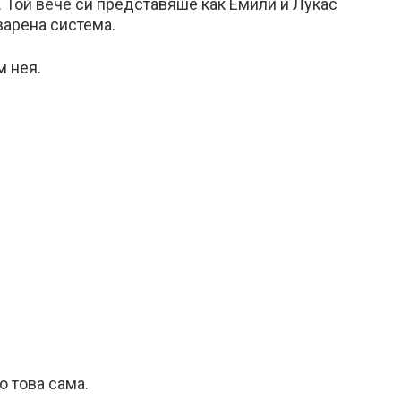
 Той вече си представяше как Емили и Лукас
варена система.
м нея.
о това сама.