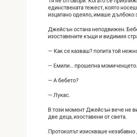
Тя не отговори. Когато се приближ
единствената тежест, която носеше
изцапано одеяло, имаше дълбоко 
Джейсън остана неподвижен. Бебе
изоставените къщи и видимия страх
— Как се казваш? попита той нежн
— Емили… прошепна момиченцето
— А бебето?
— Лукас.
В този момент Джейсън вече не 
две деца, изоставени от света.
Протоколът изискваше незабавно д