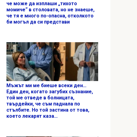
че може да изплаши „тихото
момиче“ в столовата, но не знаеше,
че тя е много по-опасна, отколкото
би могъл да си представи
Мъжът ми ме биеше всеки ден…
Един ден, когато загубих съзнание,
той ме отведе в болницата,
твърдейки, че съм паднала по
стълбите. Но той застина от това,
което лекарят каза…