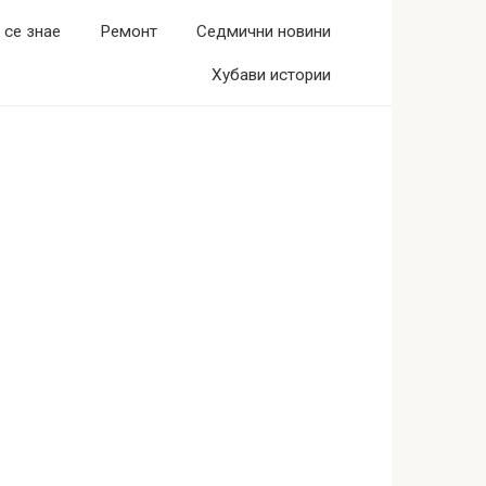
 се знае
Ремонт
Седмични новини
Хубави истории