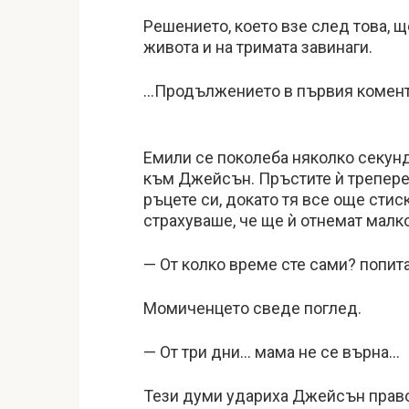
Решението, което взе след това, 
живота и на тримата завинаги.
…Продължението в първия комен
Емили се поколеба няколко секунд
към Джейсън. Пръстите ѝ треперех
ръцете си, докато тя все още стис
страхуваше, че ще ѝ отнемат малко
— От колко време сте сами? попита
Момиченцето сведе поглед.
— От три дни… мама не се върна…
Тези думи удариха Джейсън право