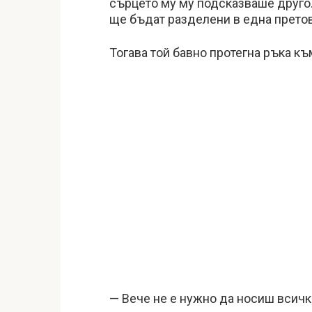
сърцето му му подсказваше друго.
ще бъдат разделени в една прето
Тогава той бавно протегна ръка къ
— Вече не е нужно да носиш всичк