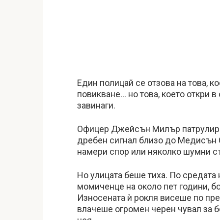
Един полицай се отзова на това, 
повикване… но това, което откри 
завинаги.
Офицер Джейсън Милър патрулираш
дребен сигнал близо до Медисън 
намери спор или няколко шумни с
Но улицата беше тиха. По средата
момиченце на около пет години, бо
Износената ѝ рокля висеше по пре
влачеше огромен черен чувал за бо