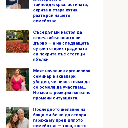
тийнейджърка: истината,
скрита в стара кутия,
разтърси нашето
семейство
Съседът ми настоя да
отсеча ябълковото си
дърво — а на следващата
сутрин открих градината
си покрита със стотици
ябълки
Моят началник организира
семинар в аквапарк,
убеден, че никога няма да
се осмеля да участвам…
Но моята реакция напълно
промени ситуацията
Последното желание на
баща ми беше да отворя
гаража му пред цялото
семейство — това, което