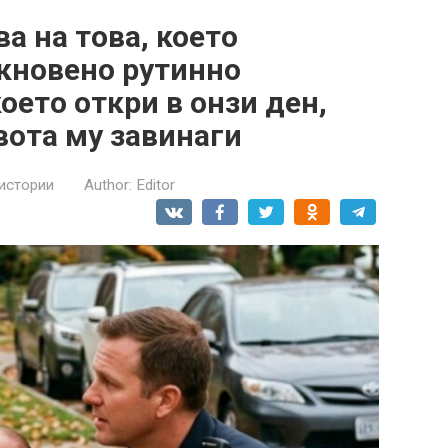
а на това, което
кновено рутинно
оето откри в онзи ден,
ота му завинаги
истории
Author:
Editor