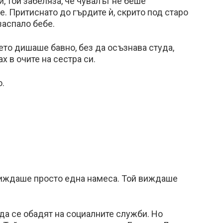
и, той забеляза, че чувалът не беше
. Притиснато до гърдите ѝ, скрито под старо
заспало бебе.
то дишаше бавно, без да осъзнава студа,
 в очите на сестра си.
о.
.
виждаше просто една намеса. Той виждаше
а се обадят на социалните служби. Но