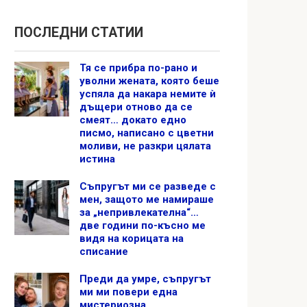
ПОСЛЕДНИ СТАТИИ
Тя се прибра по-рано и
уволни жената, която беше
успяла да накара немите ѝ
дъщери отново да се
смеят… докато едно
писмо, написано с цветни
моливи, не разкри цялата
истина
Съпругът ми се разведе с
мен, защото ме намираше
за „непривлекателна“…
две години по-късно ме
видя на корицата на
списание
Преди да умре, съпругът
ми ми повери една
мистериозна