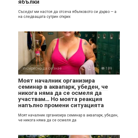
ябълки
Съседът ми настоя да отсеча ябълковото си дърво — а
на следващата сутрин открих
Интересно да се знае
0
189
Моят началник организира
семинар в аквапарк, убеден, че
никога няма да се осмеля да
участвам… Но моята реакция
напълно промени ситуацията
Моят началник организира семинар в аквапарк, убеден,
че никога няма да се осмеля да