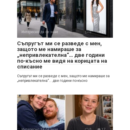
Интересно да се знае
0
21
Съпругът ми се разведе с мен,
защото ме намираше за
„непривлекателна“… две години
по-късно ме видя на корицата на
списание
Съпругът ми се разведе с мен, защото ме намираше за
„непривлекателна“… две години по-късно
Интересно да се знае
0
17