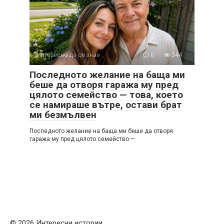
Интересно да се знае
0
344
Последното желание на баща ми
беше да отворя гаража му пред
цялото семейство — това, което
се намираше вътре, остави брат
ми безмълвен
Последното желание на баща ми беше да отворя
гаража му пред цялото семейство —
© 2026 Интересни истории