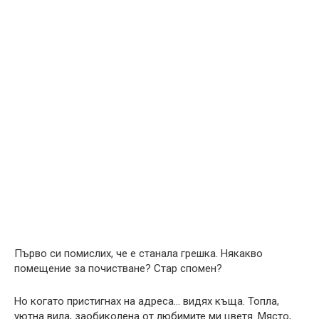
Първо си помислих, че е станала грешка. Някакво
помещение за почистване? Стар спомен?
Но когато пристигнах на адреса… видях къща. Топла,
уютна вила, заобиколена от любимите ми цветя. Място,