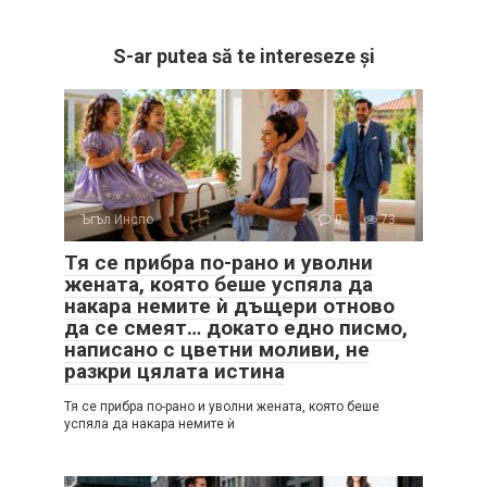
S-ar putea să te intereseze și
Ъгъл Инспо
0
73
Тя се прибра по-рано и уволни
жената, която беше успяла да
накара немите ѝ дъщери отново
да се смеят… докато едно писмо,
написано с цветни моливи, не
разкри цялата истина
Тя се прибра по-рано и уволни жената, която беше
успяла да накара немите ѝ