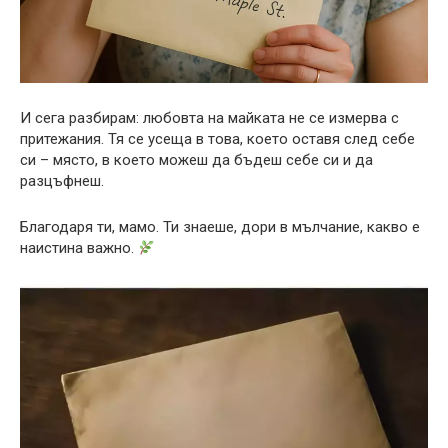
И сега разбирам: любовта на майката не се измерва с
притежания. Тя се усеща в това, което оставя след себе
си – място, в което можеш да бъдеш себе си и да
разцъфнеш.
Благодаря ти, мамо. Ти знаеше, дори в мълчание, какво е
наистина важно.