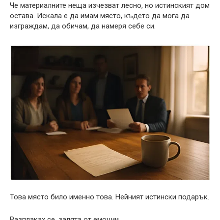
Че материалните неща изчезват лесно, но истинският дом
остава. Искала е да имам място, където да мога да
изграждам, да обичам, да намеря себе си.
Това място било именно това. Нейният истински подарък.
Разплаках се, залята от емоции.