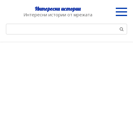
Skip
Интересни истории
to
Интересни истории от мрежата
content
Search: