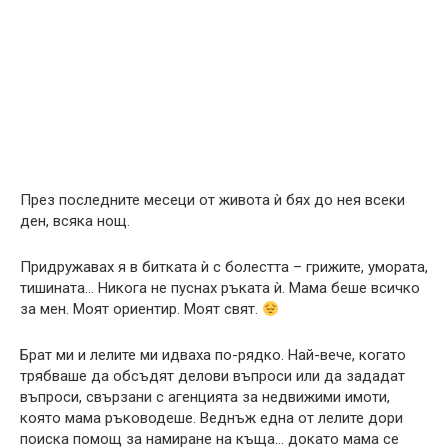
През последните месеци от живота ѝ бях до нея всеки
ден, всяка нощ.
Придружавах я в битката ѝ с болестта – грижите, умората,
тишината… Никога не пуснах ръката ѝ. Мама беше всичко
за мен. Моят ориентир. Моят свят.
Брат ми и лелите ми идваха по-рядко. Най-вече, когато
трябваше да обсъдят делови въпроси или да зададат
въпроси, свързани с агенцията за недвижими имоти,
която мама ръководеше. Веднъж една от лелите дори
поиска помощ за намиране на къща… докато мама се