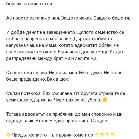
бореше за живота си.
Аз просто останах с нея. Защото исках. Защото беше тя.
И дойде денят на завещанието. Цялото семейство се
събра в напрегнато мълчание. Държах любимата
напукана чаша на мама, когато адвокатът обяви, че
спестяванията – около 5 милиона долара – ще бъдат
разпределени между брат ми и лелите ми.
Сърцето ми се сви. Нищо за мен. Нито дума. Нищо не
беше предвидено. Бях в шок.
Сълзи потекоха. Бях съсипана. От другата страна те се
усмихваха сдържано. Чувствах се изгубена.
Тогава адвокатът се приближи до мен спокойно и ми
подаде плик. Вътре – един прост лист. С адрес…
Продължението – в първия коментар
.