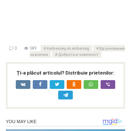
0
589
Kedvesség és emberség
Вдъхновение
за всички
Доброта и човечност
Ți-a plăcut articolul? Distribuie prietenilor: