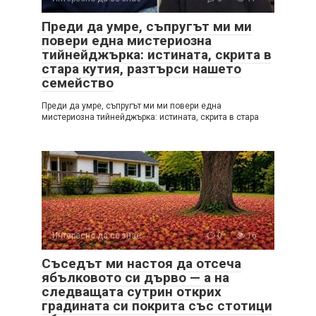
Преди да умре, съпругът ми ми
повери една мистериозна
тийнейджърка: истината, скрита в
стара кутия, разтърси нашето
семейство
Преди да умре, съпругът ми ми повери една
мистериозна тийнейджърка: истината, скрита в стара
Интересно да се знае
0
16
Съседът ми настоя да отсеча
ябълковото си дърво — а на
следващата сутрин открих
градината си покрита със стотици