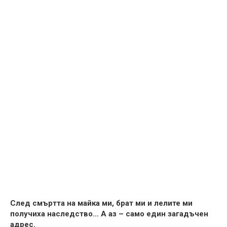
След смъртта на майка ми, брат ми и лелите ми
получиха наследство… А аз – само един загадъчен
адрес.