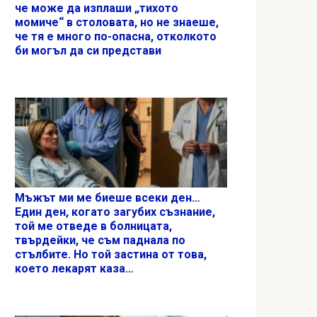
че може да изплаши „тихото
момиче“ в столовата, но не знаеше,
че тя е много по-опасна, отколкото
би могъл да си представи
Мъжът ми ме биеше всеки ден…
Един ден, когато загубих съзнание,
той ме отведе в болницата,
твърдейки, че съм паднала по
стълбите. Но той застина от това,
което лекарят каза…