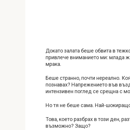
Докато залата беше обвита в тежк
привлече вниманието ми: млада же
мрака.
Беше странно, почти нереално. Коя
познавах? Напрежението във възд
интензивен поглед се срещна с моя
Но тя не беше сама. Най-шокиращо
Това, което разбрах в този ден, р
възможно? Защо?