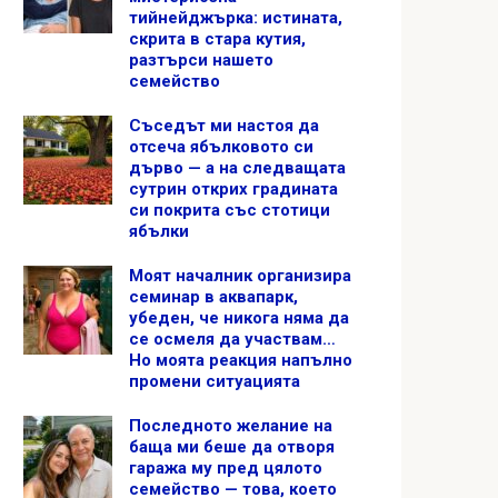
тийнейджърка: истината,
скрита в стара кутия,
разтърси нашето
семейство
Съседът ми настоя да
отсеча ябълковото си
дърво — а на следващата
сутрин открих градината
си покрита със стотици
ябълки
Моят началник организира
семинар в аквапарк,
убеден, че никога няма да
се осмеля да участвам…
Но моята реакция напълно
промени ситуацията
Последното желание на
баща ми беше да отворя
гаража му пред цялото
семейство — това, което