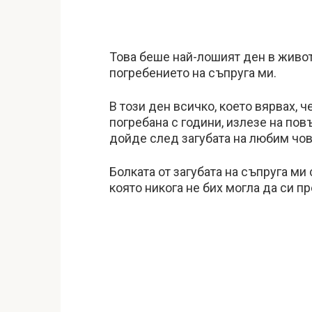
Това беше най-лошият ден в живот
погребението на съпруга ми.
В този ден всичко, което вярвах, че
погребана с години, излезе на пов
дойде след загубата на любим чов
Болката от загубата на съпруга ми
която никога не бих могла да си п