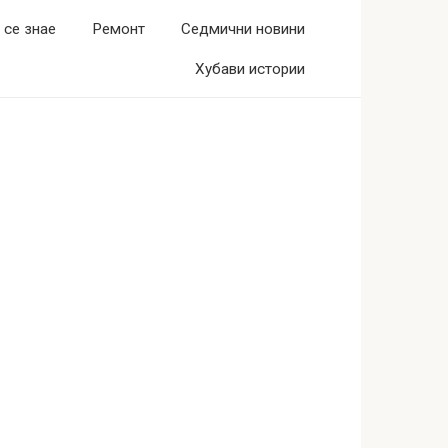
 се знае
Ремонт
Седмични новини
Хубави истории