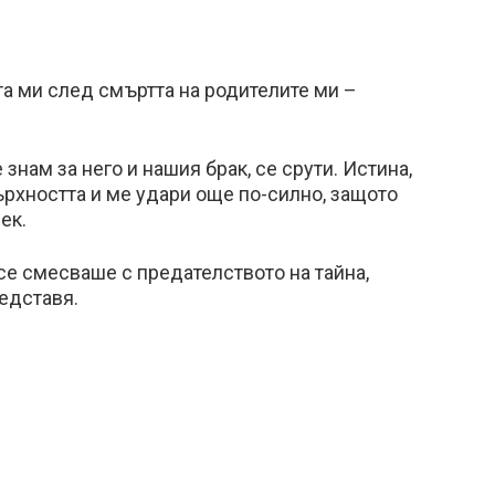
а ми след смъртта на родителите ми –
 знам за него и нашия брак, се срути. Истина,
ърхността и ме удари още по-силно, защото
ек.
 се смесваше с предателството на тайна,
редставя.