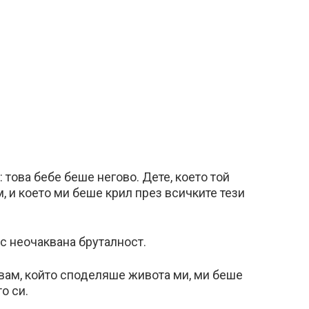
това бебе беше негово. Дете, което той
 и което ми беше крил през всичките тези
 с неочаквана бруталност.
авам, който споделяше живота ми, ми беше
о си.