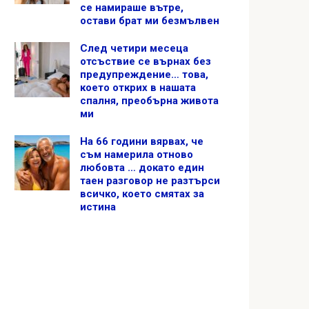
се намираше вътре,
остави брат ми безмълвен
След четири месеца
отсъствие се върнах без
предупреждение… това,
което открих в нашата
спалня, преобърна живота
ми
На 66 години вярвах, че
съм намерила отново
любовта … докато един
таен разговор не разтърси
всичко, което смятах за
истина