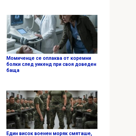
Момиченце се оплаква от коремни
болки след уикенд при своя доведен
баща
Един висок военен моряк смяташе,