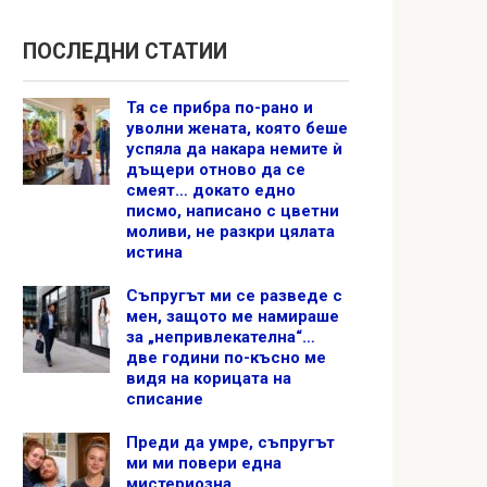
ПОСЛЕДНИ СТАТИИ
Тя се прибра по-рано и
уволни жената, която беше
успяла да накара немите ѝ
дъщери отново да се
смеят… докато едно
писмо, написано с цветни
моливи, не разкри цялата
истина
Съпругът ми се разведе с
мен, защото ме намираше
за „непривлекателна“…
две години по-късно ме
видя на корицата на
списание
Преди да умре, съпругът
ми ми повери една
мистериозна