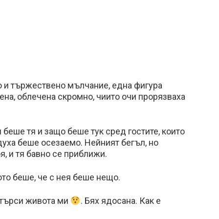
о и тържествено мълчание, една фигура
на, облечена скромно, чиито очи прорязваха
 беше тя и защо беше тук сред гостите, които
уха беше осезаемо. Нейният бегъл, но
, и тя бавно се приближи.
то беше, че с нея беше нещо.
азтърси живота ми
. Бях ядосана. Как е