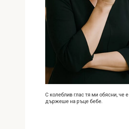
С колеблив глас тя ми обясни, че е
държеше на ръце бебе.