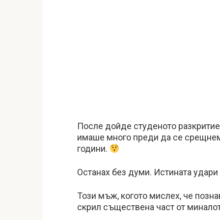
После дойде студеното разкритие: 
имаше много преди да се срещнем,
години.
Останах без думи. Истината удари
Този мъж, когото мислех, че позн
скрил съществена част от миналот