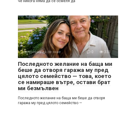
че никога няма да се осмеля да
Интересно да се знае
0
333
Последното желание на баща ми
беше да отворя гаража му пред
цялото семейство — това, което
се намираше вътре, остави брат
ми безмълвен
Последното желание на баща ми беше да отворя
гаража му пред цялото семейство —