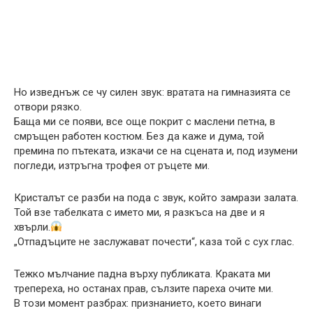
Но изведнъж се чу силен звук: вратата на гимназията се
отвори рязко.
Баща ми се появи, все още покрит с маслени петна, в
смръщен работен костюм. Без да каже и дума, той
премина по пътеката, изкачи се на сцената и, под изумени
погледи, изтръгна трофея от ръцете ми.
Кристалът се разби на пода с звук, който замрази залата.
Той взе табелката с името ми, я разкъса на две и я
хвърли.
„Отпадъците не заслужават почести“, каза той с сух глас.
Тежко мълчание падна върху публиката. Краката ми
трепереха, но останах прав, сълзите пареха очите ми.
В този момент разбрах: признанието, което винаги