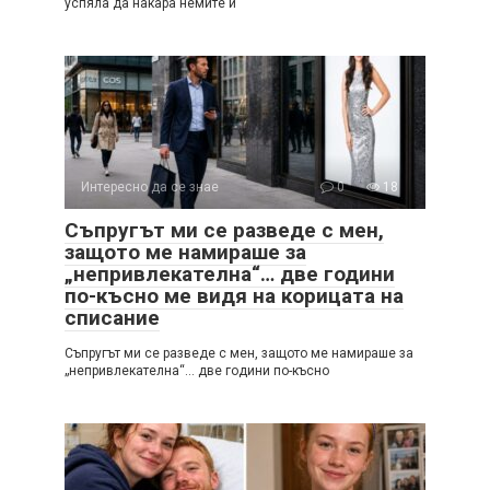
успяла да накара немите ѝ
Интересно да се знае
0
18
Съпругът ми се разведе с мен,
защото ме намираше за
„непривлекателна“… две години
по-късно ме видя на корицата на
списание
Съпругът ми се разведе с мен, защото ме намираше за
„непривлекателна“… две години по-късно