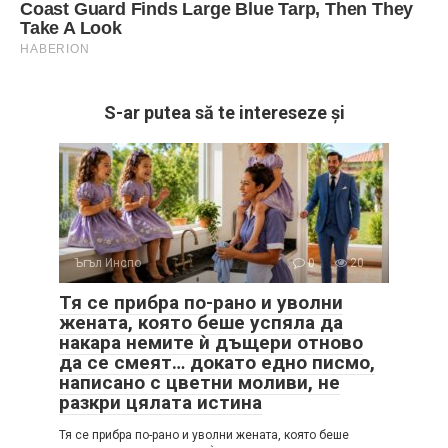
S-ar putea să te intereseze și
Ъгъл Инспо
0
20
Тя се прибра по-рано и уволни
жената, която беше успяла да
накара немите ѝ дъщери отново
да се смеят… докато едно писмо,
написано с цветни моливи, не
разкри цялата истина
Тя се прибра по-рано и уволни жената, която беше