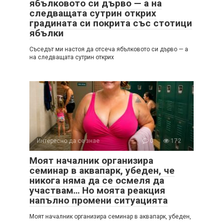
ябълковото си дърво — а на
следващата сутрин открих
градината си покрита със стотици
ябълки
Съседът ми настоя да отсеча ябълковото си дърво — а
на следващата сутрин открих
Интересно да се знае
0
172
Моят началник организира
семинар в аквапарк, убеден, че
никога няма да се осмеля да
участвам… Но моята реакция
напълно промени ситуацията
Моят началник организира семинар в аквапарк, убеден,