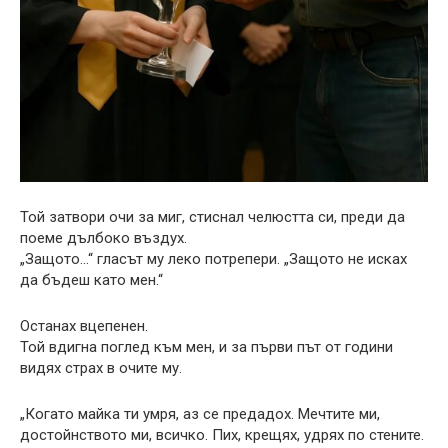
Той затвори очи за миг, стиснал челюстта си, преди да
поеме дълбоко въздух.
„Защото…“ гласът му леко потрепери. „Защото не исках
да бъдеш като мен.“
Останах вцепенен.
Той вдигна поглед към мен, и за първи път от години
видях страх в очите му.
„Когато майка ти умря, аз се предадох. Мечтите ми,
достойнството ми, всичко. Пих, крещях, удрях по стените.