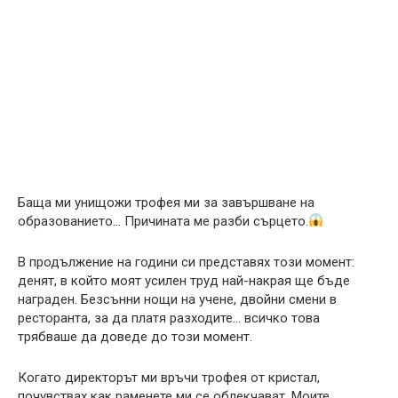
Баща ми унищожи трофея ми за завършване на
образованието… Причината ме разби сърцето.
В продължение на години си представях този момент:
денят, в който моят усилен труд най-накрая ще бъде
награден. Безсънни нощи на учене, двойни смени в
ресторанта, за да платя разходите… всичко това
трябваше да доведе до този момент.
Когато директорът ми връчи трофея от кристал,
почувствах как раменете ми се облекчават. Моите