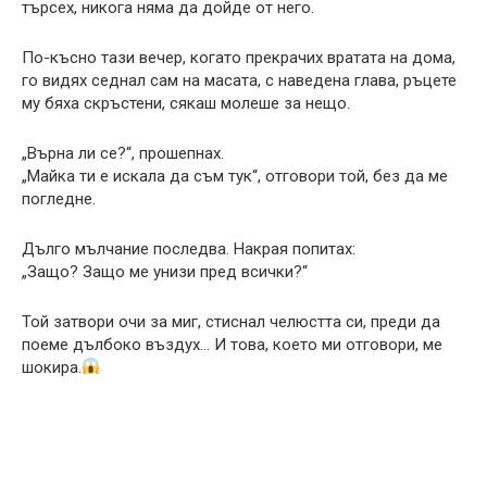
търсех, никога няма да дойде от него.
По-късно тази вечер, когато прекрачих вратата на дома,
го видях седнал сам на масата, с наведена глава, ръцете
му бяха скръстени, сякаш молеше за нещо.
„Върна ли се?“, прошепнах.
„Майка ти е искала да съм тук“, отговори той, без да ме
погледне.
Дълго мълчание последва. Накрая попитах:
„Защо? Защо ме унизи пред всички?“
Той затвори очи за миг, стиснал челюстта си, преди да
поеме дълбоко въздух… И това, което ми отговори, ме
шокира.