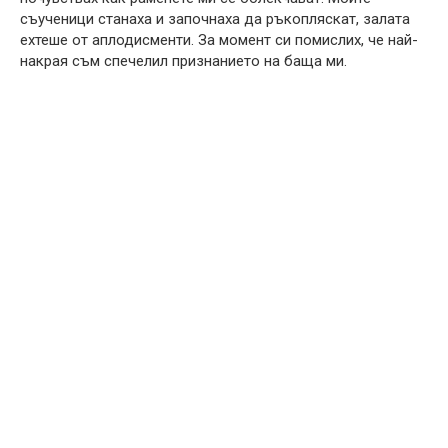
съученици станаха и започнаха да ръкопляскат, залата
ехтеше от аплодисменти. За момент си помислих, че най-
накрая съм спечелил признанието на баща ми.