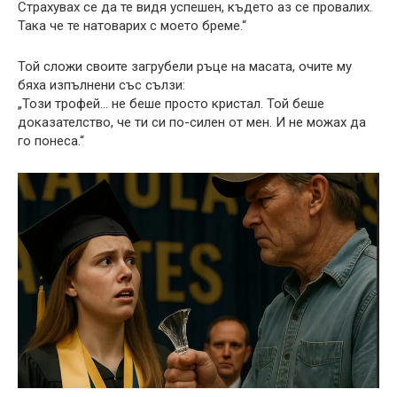
Страхувах се да те видя успешен, където аз се провалих.
Така че те натоварих с моето бреме.“
Той сложи своите загрубели ръце на масата, очите му
бяха изпълнени със сълзи:
„Този трофей… не беше просто кристал. Той беше
доказателство, че ти си по-силен от мен. И не можах да
го понеса.“