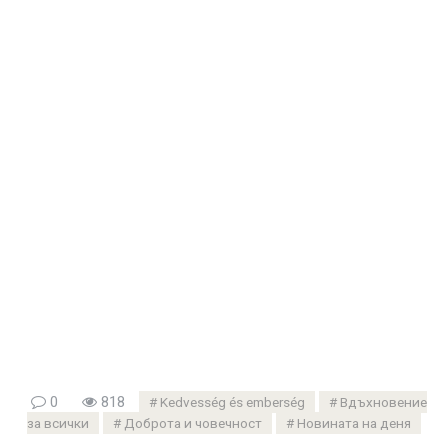
0
818
Kedvesség és emberség
Вдъхновение
за всички
Доброта и човечност
Новината на деня