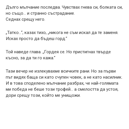
Дълго мълчание последва. Чувствах гнева си, болката си,
но също… и странно състрадание.
Седнах срещу него.
„Татко…“, казах тихо, „никога не съм искал да те заменя.
Исках просто да бъдеш горд.“
Той наведе глава. „Гордея се. Но пристигнах твърде
късно, за да ти го кажа.“
Тази вечер не излекувахме всичките рани. Но за първи
път видях баща си като счупен човек, а не като насилник.
И в това споделено мълчание разбрах, че най-голямата
ми победа не беше този трофей… а смелостта да устоя,
дори срещу този, който ме унищожи.