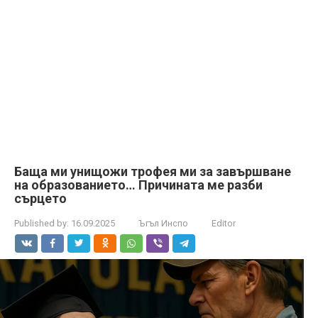
Баща ми унищожи трофея ми за завършване
на образованието… Причината ме разби
сърцето
Published by:
16.09.2025
Ъгъл Инспо
Editor