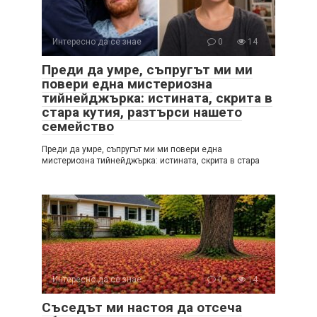
Интересно да се знае
0
14
Преди да умре, съпругът ми ми
повери една мистериозна
тийнейджърка: истината, скрита в
стара кутия, разтърси нашето
семейство
Преди да умре, съпругът ми ми повери една
мистериозна тийнейджърка: истината, скрита в стара
Интересно да се знае
0
14
Съседът ми настоя да отсеча