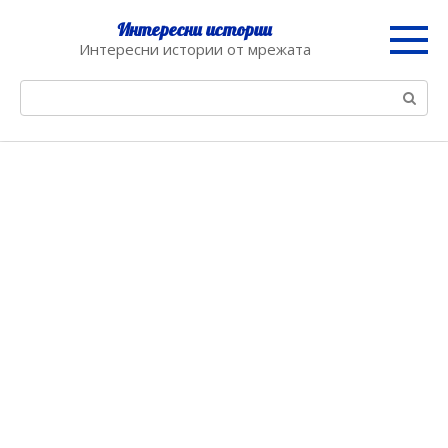
Skip
Интересни истории
to
Интересни истории от мрежата
content
Search: