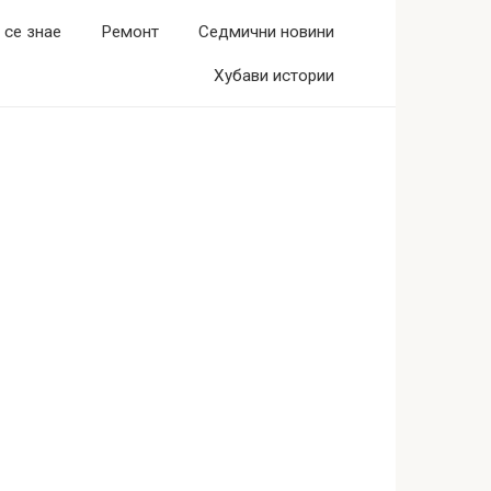
 се знае
Ремонт
Седмични новини
Хубави истории