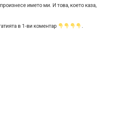
роизнесе името ми. И това, което каза,
атията в 1-ви коментар
.