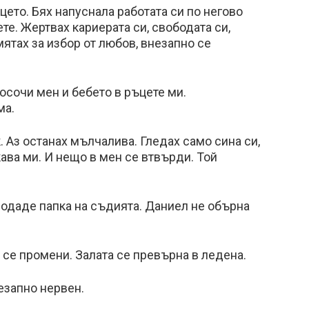
ето. Бях напуснала работата си по негово
те. Жертвах кариерата си, свободата си,
мятах за избор от любов, внезапно се
осочи мен и бебето в ръцете ми.
ма.
 Аз останах мълчалива. Гледах само сина си,
ава ми. И нещо в мен се втвърди. Той
подаде папка на съдията. Даниел не обърна
се промени. Залата се превърна в ледена.
езапно нервен.