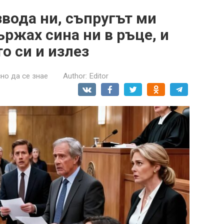
звода ни, съпругът ми
ържах сина ни в ръце, и
о си и излез
но да се знае
Author:
Editor