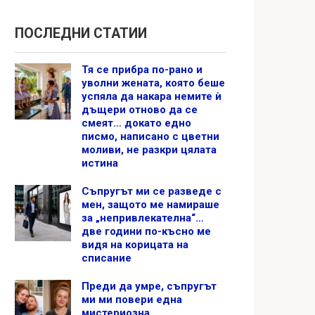
ПОСЛЕДНИ СТАТИИ
Тя се прибра по-рано и
уволни жената, която беше
успяла да накара немите ѝ
дъщери отново да се
смеят… докато едно
писмо, написано с цветни
моливи, не разкри цялата
истина
Съпругът ми се разведе с
мен, защото ме намираше
за „непривлекателна“…
две години по-късно ме
видя на корицата на
списание
Преди да умре, съпругът
ми ми повери една
мистериозна