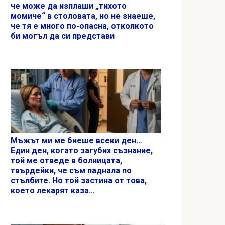
че може да изплаши „тихото
момиче“ в столовата, но не знаеше,
че тя е много по-опасна, отколкото
би могъл да си представи
Мъжът ми ме биеше всеки ден…
Един ден, когато загубих съзнание,
той ме отведе в болницата,
твърдейки, че съм паднала по
стълбите. Но той застина от това,
което лекарят каза…