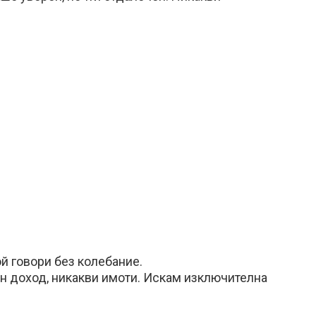
й говори без колебание.
ен доход, никакви имоти. Искам изключителна