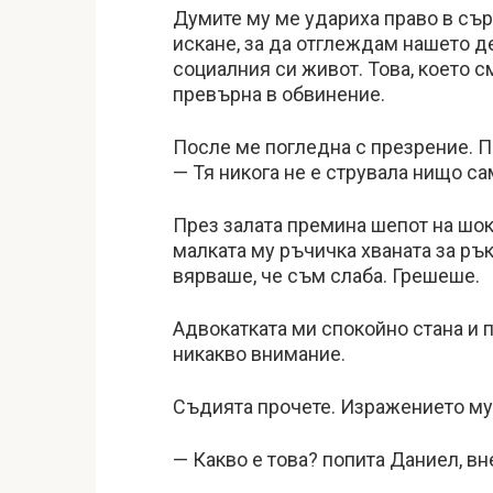
Думите му ме удариха право в сърц
искане, за да отглеждам нашето де
социалния си живот. Това, което с
превърна в обвинение.
После ме погледна с презрение. П
— Тя никога не е струвала нищо са
През залата премина шепот на шок.
малката му ръчичка хваната за рък
вярваше, че съм слаба. Грешеше.
Адвокатката ми спокойно стана и 
никакво внимание.
Съдията прочете. Изражението му 
— Какво е това? попита Даниел, вн