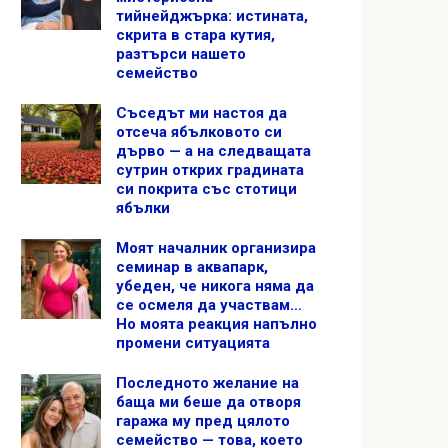
тийнейджърка: истината,
скрита в стара кутия,
разтърси нашето
семейство
Съседът ми настоя да
отсеча ябълковото си
дърво — а на следващата
сутрин открих градината
си покрита със стотици
ябълки
Моят началник организира
семинар в аквапарк,
убеден, че никога няма да
се осмеля да участвам…
Но моята реакция напълно
промени ситуацията
Последното желание на
баща ми беше да отворя
гаража му пред цялото
семейство — това, което