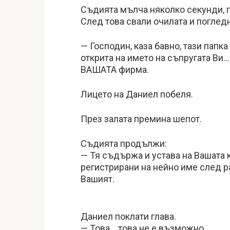
Съдията мълча няколко секунди, 
След това свали очилата и поглед
— Господин, каза бавно, тази папк
открита на името на съпругата Ви
ВАШАТА фирма.
Лицето на Даниел побеля.
През залата премина шепот.
Съдията продължи:
— Тя съдържа и устава на Вашата к
регистрирани на нейно име след р
Вашият.
Даниел поклати глава.
— Това… това не е възможно…