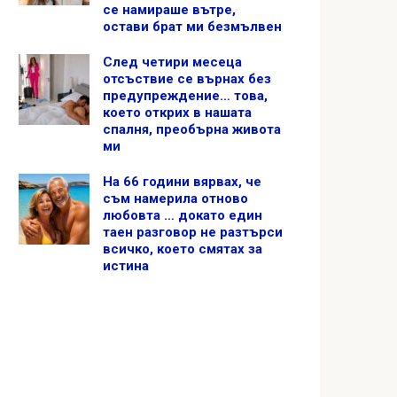
се намираше вътре,
остави брат ми безмълвен
След четири месеца
отсъствие се върнах без
предупреждение… това,
което открих в нашата
спалня, преобърна живота
ми
На 66 години вярвах, че
съм намерила отново
любовта … докато един
таен разговор не разтърси
всичко, което смятах за
истина