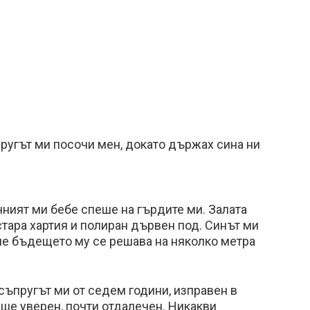
пругът ми посочи мен, докато държах сина ни
ният ми бебе спеше на гърдите ми. Залата
стара хартия и полиран дървен под. Синът ми
че бъдещето му се решава на няколко метра
съпругът ми от седем години, изправен в
ше уверен, почти отдалечен. Никакви