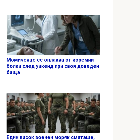
Момиченце се оплаква от коремни
болки след уикенд при своя доведен
баща
Един висок военен моряк смяташе,