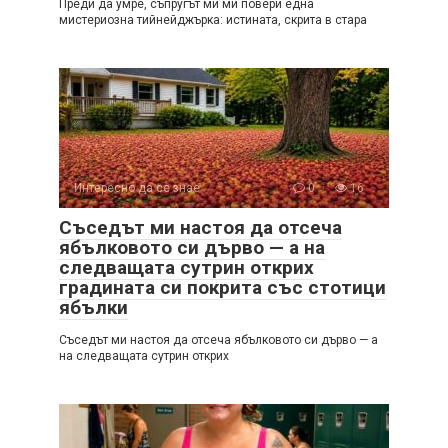
Преди да умре, съпругът ми ми повери една
мистериозна тийнейджърка: истината, скрита в стара
Интересно да се знае
0
16
Съседът ми настоя да отсеча
ябълковото си дърво — а на
следващата сутрин открих
градината си покрита със стотици
ябълки
Съседът ми настоя да отсеча ябълковото си дърво — а
на следващата сутрин открих