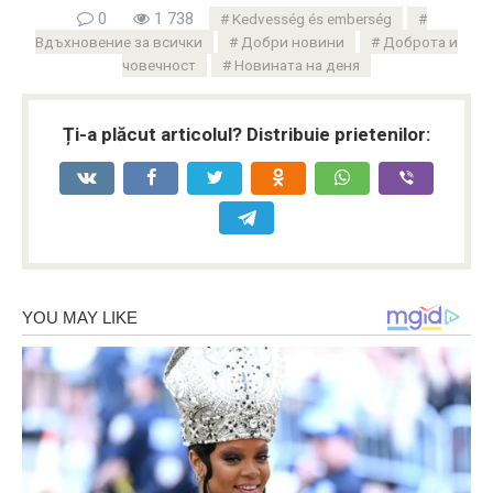
0
1 738
Kedvesség és emberség
Вдъхновение за всички
Добри новини
Доброта и
човечност
Новината на деня
Ți-a plăcut articolul? Distribuie prietenilor: