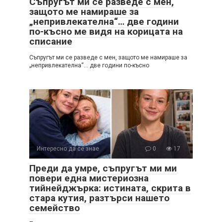
Съпругът ми се разведе с мен,
защото ме намираше за
„непривлекателна“… две години
по-късно ме видя на корицата на
списание
Съпругът ми се разведе с мен, защото ме намираше за
„непривлекателна“… две години по-късно
Интересно да се знае
0
17
Преди да умре, съпругът ми ми
повери една мистериозна
тийнейджърка: истината, скрита в
стара кутия, разтърси нашето
семейство