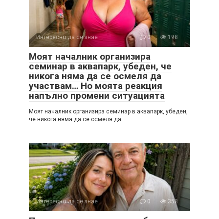
Интересно да се знае
0
198
Моят началник организира
семинар в аквапарк, убеден, че
никога няма да се осмеля да
участвам… Но моята реакция
напълно промени ситуацията
Моят началник организира семинар в аквапарк, убеден,
че никога няма да се осмеля да
Интересно да се знае
0
358