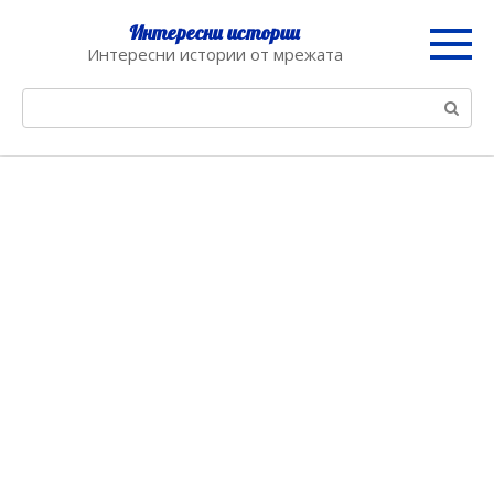
Skip
Интересни истории
to
Интересни истории от мрежата
content
Search: