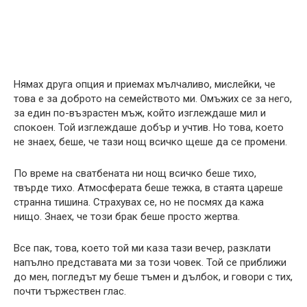
Нямах друга опция и приемах мълчаливо, мислейки, че
това е за доброто на семейството ми. Омъжих се за него,
за един по-възрастен мъж, който изглеждаше мил и
спокоен. Той изглеждаше добър и учтив. Но това, което
не знаех, беше, че тази нощ всичко щеше да се промени.
По време на сватбената ни нощ всичко беше тихо,
твърде тихо. Атмосферата беше тежка, в стаята цареше
странна тишина. Страхувах се, но не посмях да кажа
нищо. Знаех, че този брак беше просто жертва.
Все пак, това, което той ми каза тази вечер, разклати
напълно представата ми за този човек. Той се приближи
до мен, погледът му беше тъмен и дълбок, и говори с тих,
почти тържествен глас.