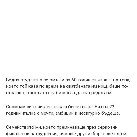
Бедна студентка се омъжи за 60-годишен мъж — но това,
което той каза по време на сватбената им нощ, беше по-
страшно, отколкото тя би могла да си представи.
Спомням си този ден, сякаш беше вчера. Бях на 22
години, пълна с мечти, амбиции и несигурно бъдеще.
Семейството ми, което преминаваше през сериозни
финансови затруднения, нямаше друг избор, освен да ме