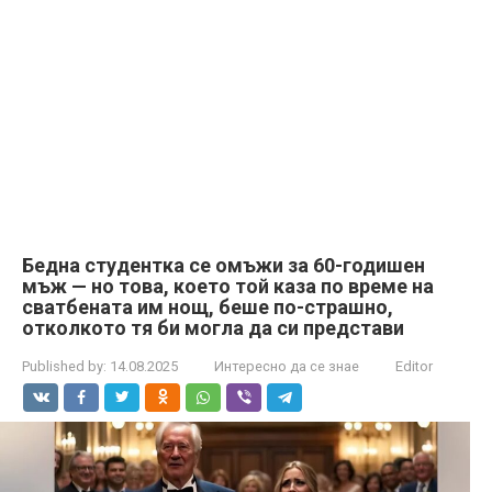
Бедна студентка се омъжи за 60-годишен
мъж — но това, което той каза по време на
сватбената им нощ, беше по-страшно,
отколкото тя би могла да си представи
Published by:
14.08.2025
Интересно да се знае
Editor