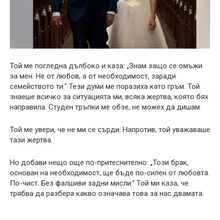
Той ме погледна дълбоко и каза: „Знам защо се омъжи
за мен. Не от любов, а от необходимост, заради
семейството ти.“ Тези думи ме поразиха като гръм. Той
знаеше всичко за ситуацията ми, всяка жертва, която бях
направила. Студен тръпки ме обзе, не можех да дишам.
Той ме увери, че не ми се сърди. Напротив, той уважаваше
тази жертва.
Но добави нещо още по-притеснително: „Този брак,
основан на необходимост, ще бъде по-силен от любовта.
По-чист. Без фалшиви задни мисли.“ Той ми каза, че
трябва да разбера какво означава това за нас двамата.