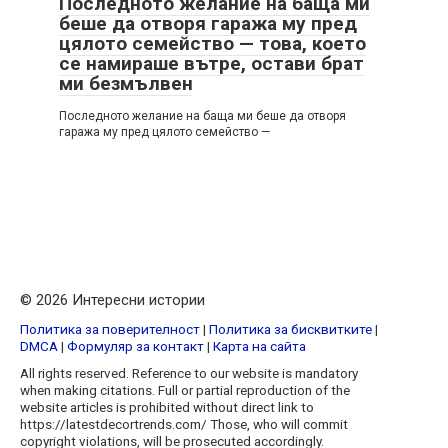
Последното желание на баща ми
беше да отворя гаража му пред
цялото семейство — това, което
се намираше вътре, остави брат
ми безмълвен
Последното желание на баща ми беше да отворя
гаража му пред цялото семейство —
© 2026 Интересни истории
Политика за поверителност
|
Политика за бисквитките
|
DMCA
|
Формуляр за контакт
|
Карта на сайта
All rights reserved. Reference to our website is mandatory
when making citations. Full or partial reproduction of the
website articles is prohibited without direct link to
https://latestdecortrends.com/ Those, who will commit
copyright violations, will be prosecuted accordingly.