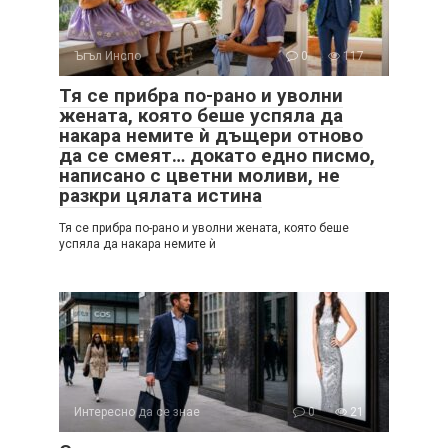
Ъгъл Инспо
0
117
Тя се прибра по-рано и уволни
жената, която беше успяла да
накара немите ѝ дъщери отново
да се смеят… докато едно писмо,
написано с цветни моливи, не
разкри цялата истина
Тя се прибра по-рано и уволни жената, която беше
успяла да накара немите ѝ
Интересно да се знае
0
21