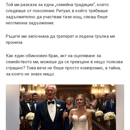
Той ми разказа за една „семейна традиция“, която
следваше от поколения. Ритуал, в който трябваше
задължително да участвам тази нощ, сякаш беше
неотменна задължение.
Ръцете ми започнаха да треперят и ледена тръпка ме
прониза.
Как един обикновен брак, акт на оцеляване за
семейството ми, можеше да се превърне в нещо толкова
страшно? Това вече не беше просто компромис, а тайна,
за която не знаех нищо.