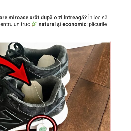
are miroase urât după o zi întreagă?
În loc să
pentru un truc
natural și economic
: plicurile