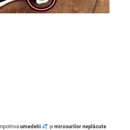
 împotriva
umedelii
și
mirosurilor neplăcute