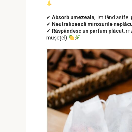
:
✔
Absorb umezeala
, limitând astfel
✔
Neutralizează mirosurile neplăc
✔
Răspândesc un parfum plăcut
, m
mușețel)