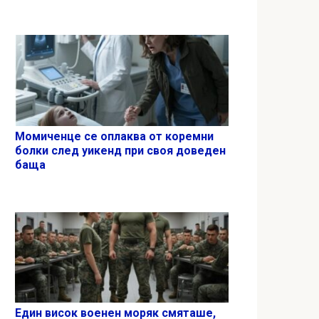
Момиченце се оплаква от коремни
болки след уикенд при своя доведен
баща
Един висок военен моряк смяташе,