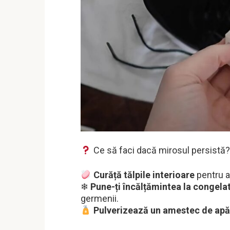
Ce să faci dacă mirosul persistă?
Curăță tălpile interioare
pentru a 
❄
Pune-ți încălțămintea la congela
germenii.
Pulverizează un amestec de apă 