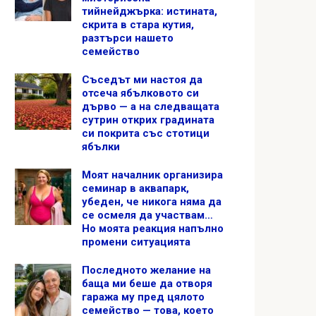
тийнейджърка: истината,
скрита в стара кутия,
разтърси нашето
семейство
Съседът ми настоя да
отсеча ябълковото си
дърво — а на следващата
сутрин открих градината
си покрита със стотици
ябълки
Моят началник организира
семинар в аквапарк,
убеден, че никога няма да
се осмеля да участвам…
Но моята реакция напълно
промени ситуацията
Последното желание на
баща ми беше да отворя
гаража му пред цялото
семейство — това, което