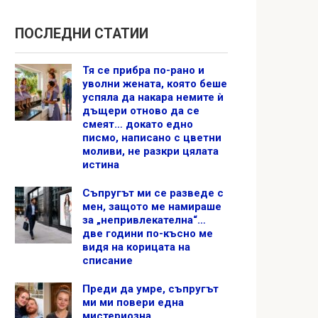
ПОСЛЕДНИ СТАТИИ
Тя се прибра по-рано и
уволни жената, която беше
успяла да накара немите ѝ
дъщери отново да се
смеят… докато едно
писмо, написано с цветни
моливи, не разкри цялата
истина
Съпругът ми се разведе с
мен, защото ме намираше
за „непривлекателна“…
две години по-късно ме
видя на корицата на
списание
Преди да умре, съпругът
ми ми повери една
мистериозна