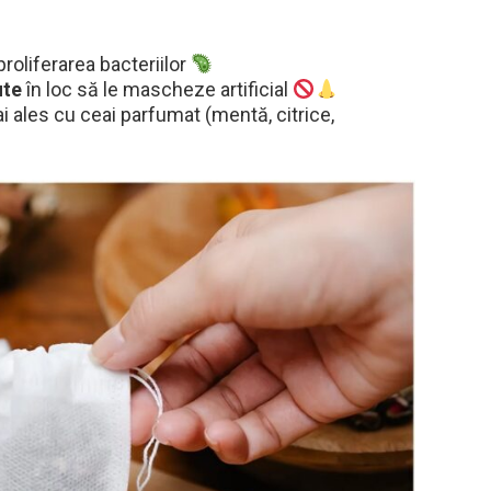
 proliferarea bacteriilor
ute
în loc să le mascheze artificial
ai ales cu ceai parfumat (mentă, citrice,