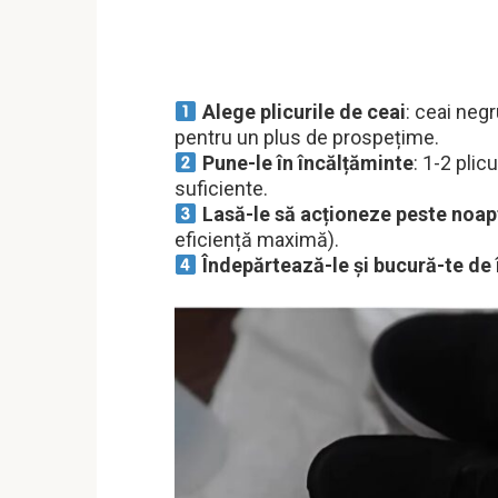
Alege plicurile de ceai
: ceai neg
pentru un plus de prospețime.
Pune-le în încălțăminte
: 1-2 plic
suficiente.
Lasă-le să acționeze peste noap
eficiență maximă).
Îndepărtează-le și bucură-te de 