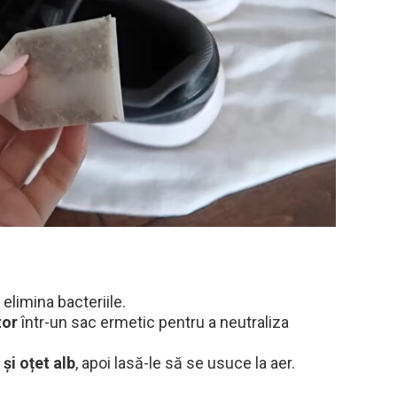
elimina bacteriile.
tor
într-un sac ermetic pentru a neutraliza
și oțet alb
, apoi lasă-le să se usuce la aer.