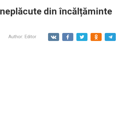
 neplăcute din încălțăminte
Author:
Editor