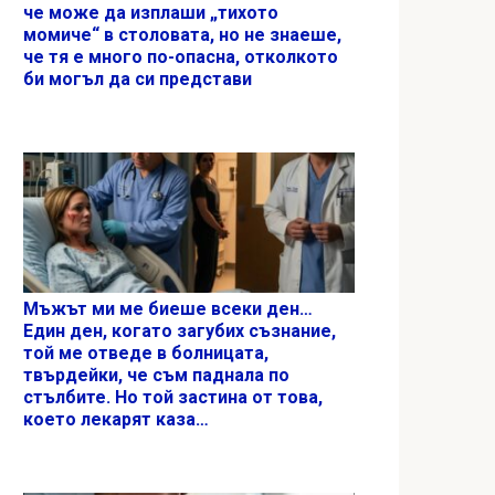
че може да изплаши „тихото
момиче“ в столовата, но не знаеше,
че тя е много по-опасна, отколкото
би могъл да си представи
Мъжът ми ме биеше всеки ден…
Един ден, когато загубих съзнание,
той ме отведе в болницата,
твърдейки, че съм паднала по
стълбите. Но той застина от това,
което лекарят каза…