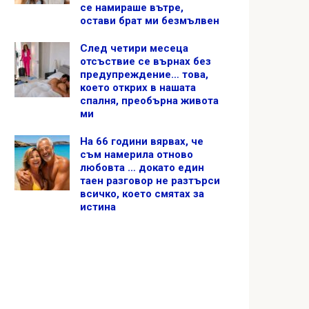
се намираше вътре,
остави брат ми безмълвен
След четири месеца
отсъствие се върнах без
предупреждение… това,
което открих в нашата
спалня, преобърна живота
ми
На 66 години вярвах, че
съм намерила отново
любовта … докато един
таен разговор не разтърси
всичко, което смятах за
истина