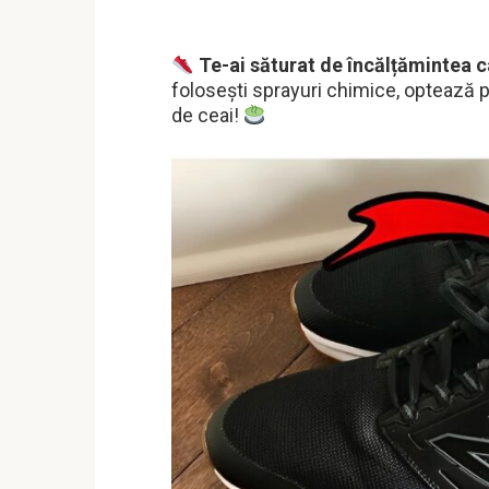
Te-ai săturat de încălțămintea c
folosești sprayuri chimice, optează 
de ceai!