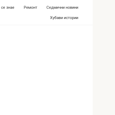
 се знае
Ремонт
Седмични новини
Хубави истории