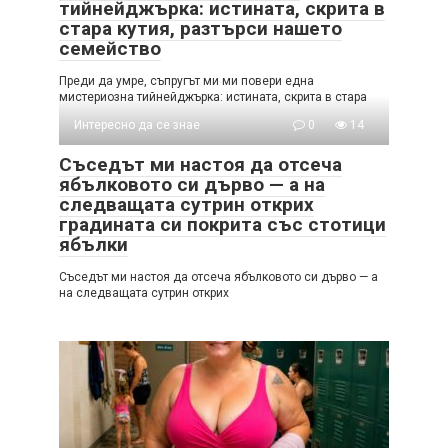
тийнейджърка: истината, скрита в
стара кутия, разтърси нашето
семейство
Преди да умре, съпругът ми ми повери една
мистериозна тийнейджърка: истината, скрита в стара
Интересно да се знае
0
14
Съседът ми настоя да отсеча
ябълковото си дърво — а на
следващата сутрин открих
градината си покрита със стотици
ябълки
Съседът ми настоя да отсеча ябълковото си дърво — а
на следващата сутрин открих