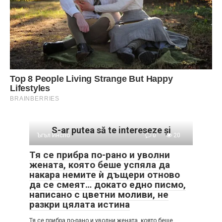
S-ar putea să te intereseze și
Ъгъл Инспо
0
20
Тя се прибра по-рано и уволни
жената, която беше успяла да
накара немите ѝ дъщери отново
да се смеят… докато едно писмо,
написано с цветни моливи, не
разкри цялата истина
Тя се прибра по-рано и уволни жената, която беше