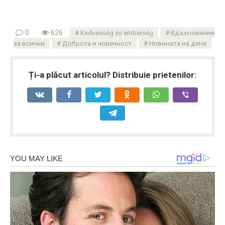
0
626
Kedvesség és emberség
Вдъхновение
за всички
Доброта и човечност
Новината на деня
Ți-a plăcut articolul? Distribuie prietenilor: