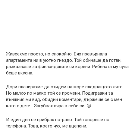
Живеехме просто, но спокойно. Бях превърнала
апартамента ни в уютно гнездо. Той обичаше да готви,
разказваше за финландските си корени. Рибената му супа
беше вкусна.
Дори планирахме да отидем на море следващото лято.
Но малко по малко той се промени. Подигравки за
външния ми вид, обидни коментари, държеше се с мен
като с дете… Загубвах вяра в себе си. 😔
И един ден се прибрах по-рано. Той говореше по
телефона. Това, което чух, ме вцепени.