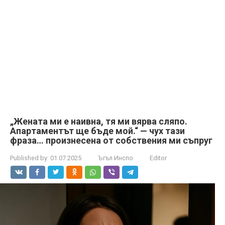
„Жената ми е наивна, тя ми вярва сляпо.
Апартаментът ще бъде мой.“ — чух тази
фраза… произнесена от собствения ми съпруг
Published by:
01.07.2025
Ъгъл Инспо
Editor