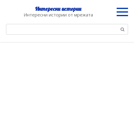
Skip
Интересни истории
to
Интересни истории от мрежата
content
Search: