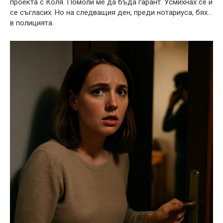
проекта с Коля. Помоли ме да бъда гарант. Усмихнах се и
се съгласих. Но на следващия ден, преди нотариуса, бях…
в полицията.