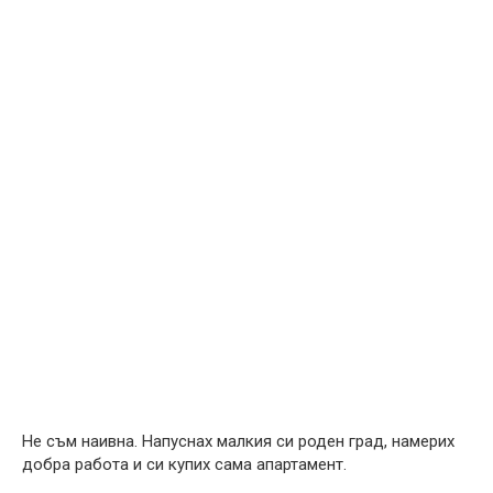
Не съм наивна. Напуснах малкия си роден град, намерих
добра работа и си купих сама апартамент.