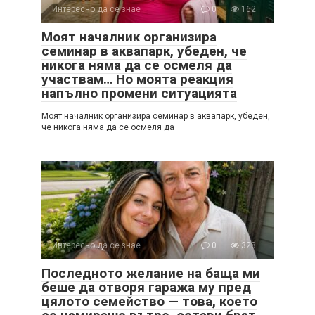
Интересно да се знае
0
162
Моят началник организира
семинар в аквапарк, убеден, че
никога няма да се осмеля да
участвам… Но моята реакция
напълно промени ситуацията
Моят началник организира семинар в аквапарк, убеден,
че никога няма да се осмеля да
Интересно да се знае
0
328
Последното желание на баща ми
беше да отворя гаража му пред
цялото семейство — това, което