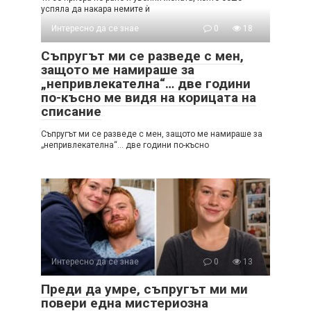
успяла да накара немите ѝ
Интересно да се знае
0
18
Съпругът ми се разведе с мен,
защото ме намираше за
„непривлекателна“… две години
по-късно ме видя на корицата на
списание
Съпругът ми се разведе с мен, защото ме намираше за
„непривлекателна“… две години по-късно
Интересно да се знае
0
13
Преди да умре, съпругът ми ми
повери една мистериозна