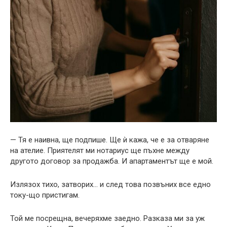
— Тя е наивна, ще подпише. Ще ѝ кажа, че е за отваряне
на ателие. Приятелят ми нотариус ще пъхне между
другото договор за продажба. И апартаментът ще е мой.
Излязох тихо, затворих… и след това позвъних все едно
току-що пристигам.
Той ме посрещна, вечеряхме заедно. Разказа ми за уж