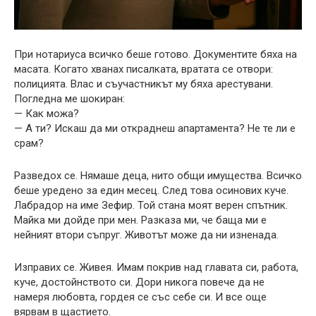
При нотариуса всичко беше готово. Документите бяха на
масата. Когато хванах писалката, вратата се отвори:
полицията. Влас и съучастникът му бяха арестувани.
Погледна ме шокиран:
— Как можа?
— А ти? Искаш да ми откраднеш апартамента? Не те ли е
срам?
Разведох се. Нямаше деца, нито общи имущества. Всичко
беше уредено за един месец. След това осинових куче.
Лабрадор на име Зефир. Той стана моят верен спътник.
Майка ми дойде при мен. Разказа ми, че баща ми е
нейният втори съпруг. Животът може да ни изненада.
Изправих се. Живея. Имам покрив над главата си, работа,
куче, достойнството си. Дори никога повече да не
намеря любовта, гордея се със себе си. И все още
вярвам в щастието.