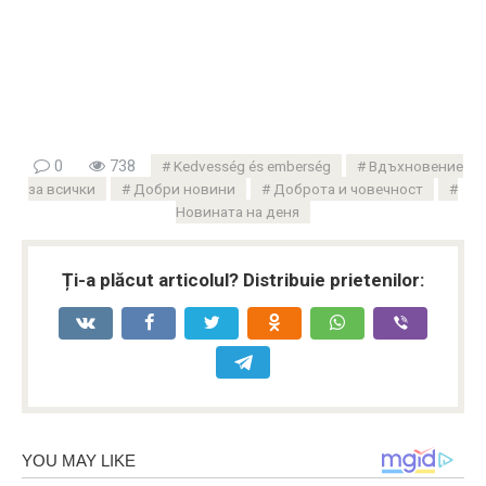
0
738
Kedvesség és emberség
Вдъхновение
за всички
Добри новини
Доброта и човечност
Новината на деня
Ți-a plăcut articolul? Distribuie prietenilor: