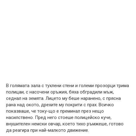
В голямата зала с тухлени стени и големи прозорци трима
полицаи, с насочени оръжия, бяха обградили мъж,
седнал на земята. Лицето му беше наранено, с прясна
рана над окото, дрехите му покрити с прах. Всичко
показваше, че току-що е преминал през нещо
насилствено. Пред него стоеше полицейско куче,
внушителен немски овчар, което тихо ръмжеше, готово
да реагира при най-малкото движение.