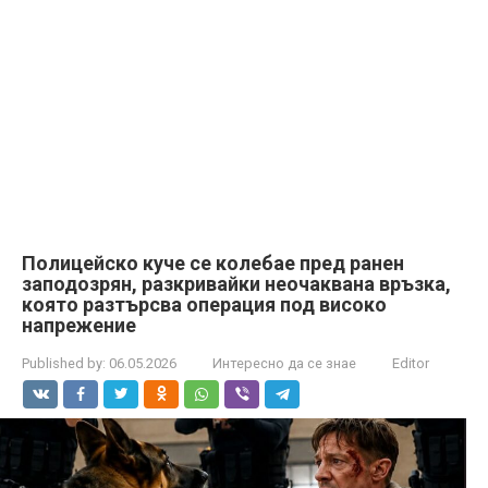
Полицейско куче се колебае пред ранен
заподозрян, разкривайки неочаквана връзка,
която разтърсва операция под високо
напрежение
Published by:
06.05.2026
Интересно да се знае
Editor