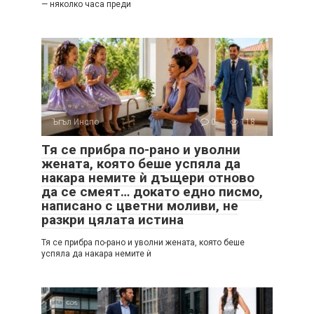
— няколко часа преди
Ъгъл Инспо
0
118
Тя се прибра по-рано и уволни
жената, която беше успяла да
накара немите ѝ дъщери отново
да се смеят… докато едно писмо,
написано с цветни моливи, не
разкри цялата истина
Тя се прибра по-рано и уволни жената, която беше
успяла да накара немите ѝ