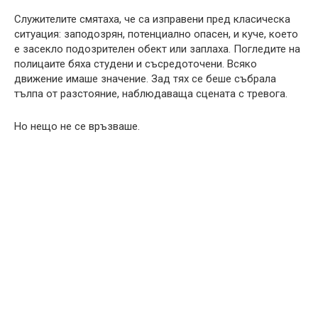
Служителите смятаха, че са изправени пред класическа
ситуация: заподозрян, потенциално опасен, и куче, което
е засекло подозрителен обект или заплаха. Погледите на
полицаите бяха студени и съсредоточени. Всяко
движение имаше значение. Зад тях се беше събрала
тълпа от разстояние, наблюдаваща сцената с тревога.
Но нещо не се връзваше.