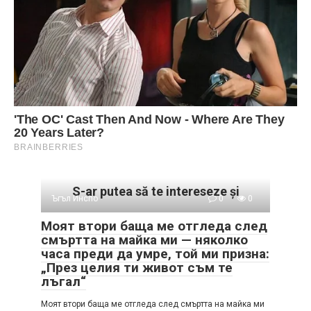
S-ar putea să te intereseze și
Ъгъл Инспо
0
0
Моят втори баща ме отгледа след
смъртта на майка ми — няколко
часа преди да умре, той ми призна:
„През целия ти живот съм те
лъгал“
Моят втори баща ме отгледа след смъртта на майка ми