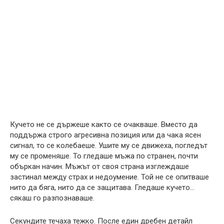
Кучето не се държеше както се очакваше. Вместо да
поддържа строго агресивна позиция или да чака ясен
сигнал, то се колебаеше. Ушите му се движеха, погледът
му се променяше. То гледаше мъжа по странен, почти
объркан начин. Мъжът от своя страна изглеждаше
застинал между страх и недоумение. Той не се опитваше
нито да бяга, нито да се защитава. Гледаше кучето…
сякаш го разпознаваше.
Секундите течаха тежко. После един дребен детайл