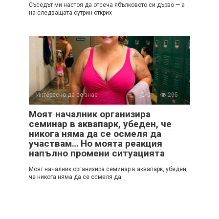
Съседът ми настоя да отсеча ябълковото си дърво — а
на следващата сутрин открих
Интересно да се знае
0
205
Моят началник организира
семинар в аквапарк, убеден, че
никога няма да се осмеля да
участвам… Но моята реакция
напълно промени ситуацията
Моят началник организира семинар в аквапарк, убеден,
че никога няма да се осмеля да