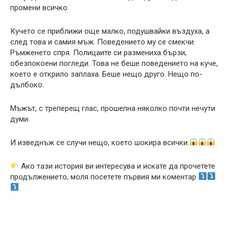
промени всичко.
Кучето се приближи още малко, подушвайки въздуха, а
след това и самия мъж. Поведението му се смекчи.
Ръмженето спря. Полицаите си размениха бързи,
обезпокоени погледи. Това не беше поведението на куче,
което е открило заплаха. Беше нещо друго. Нещо по-
дълбоко.
Мъжът, с треперещ глас, прошепна няколко почти нечути
думи.
И изведнъж се случи нещо, което шокира всички.
Ако тази история ви интересува и искате да прочетете
продължението, моля посетете първия ми коментар
.