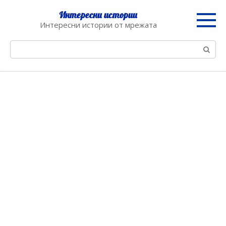
Skip
Интересни истории
to
Интересни истории от мрежата
content
Search: