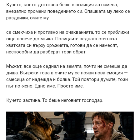
Кучето, което дотогава беше в позиция за намеса,
внезапно промени поведението си. Опашката му леко се
раздвижи, очите му
се смекчиха и противно на очакванията, то се приближи
още повече до мъжа. Полицаите веднага стегнаха
хватката си върху оръжията, готови да се намесят,
неспособни да разберат този обрат.
Мъжът, все още седнал на земята, почти не смееше да
диша. Въпреки това в очите му се появи нова емоция —
смесица от надежда и болка. Той повтори думите, този
път по-ясно. Едно име. Просто име.
Кучето застина. То беше неговият господар.