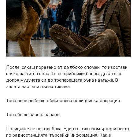
После, сякаш поразено от дълбоко спомен, то изостави
всяка защитна поза. То се приближи бавно, докато не
допря муцуната си до треперещата ръка на мъжа. В
залата настъпи пълна тишина.
Това вече не беше обикновена полицейска операция.
Това беше разпознаване.
Полицаите се поколебаха. Един от тях промърмори нещо
по радиостанцията, търсейки информация. Как е