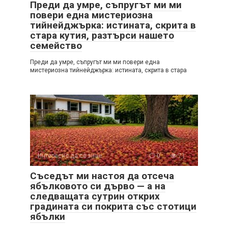
Преди да умре, съпругът ми ми
повери една мистериозна
тийнейджърка: истината, скрита в
стара кутия, разтърси нашето
семейство
Преди да умре, съпругът ми ми повери една
мистериозна тийнейджърка: истината, скрита в стара
Интересно да се знае
0
71
Съседът ми настоя да отсеча
ябълковото си дърво — а на
следващата сутрин открих
градината си покрита със стотици
ябълки