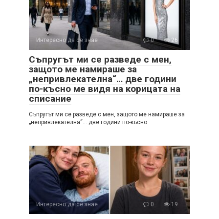
Интересно да се знае
0
26
Съпругът ми се разведе с мен,
защото ме намираше за
„непривлекателна“… две години
по-късно ме видя на корицата на
списание
Съпругът ми се разведе с мен, защото ме намираше за
„непривлекателна“… две години по-късно
Интересно да се знае
0
19