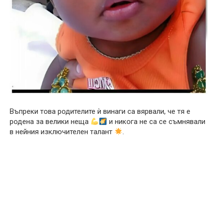
Въпреки това родителите ѝ винаги са вярвали, че тя е
родена за велики неща
и никога не са се съмнявали
в нейния изключителен талант
.