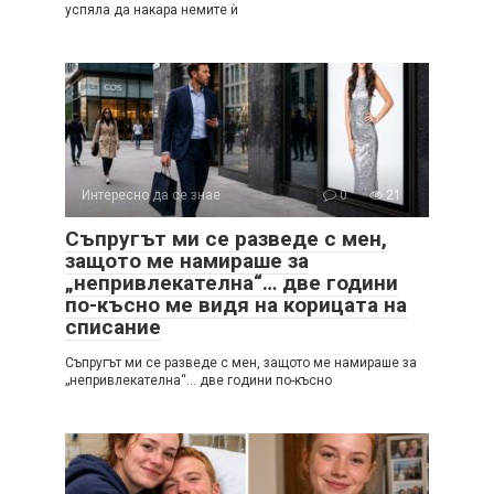
успяла да накара немите ѝ
Интересно да се знае
0
21
Съпругът ми се разведе с мен,
защото ме намираше за
„непривлекателна“… две години
по-късно ме видя на корицата на
списание
Съпругът ми се разведе с мен, защото ме намираше за
„непривлекателна“… две години по-късно