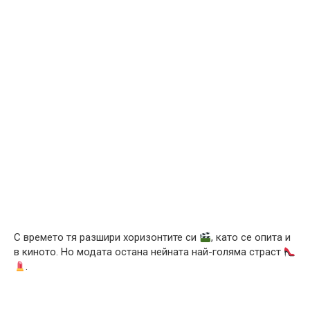
С времето тя разшири хоризонтите си
, като се опита и
в киното. Но модата остана нейната най-голяма страст
.