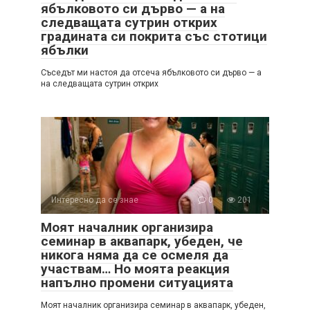
ябълковото си дърво — а на
следващата сутрин открих
градината си покрита със стотици
ябълки
Съседът ми настоя да отсеча ябълковото си дърво — а
на следващата сутрин открих
Интересно да се знае
0
201
Моят началник организира
семинар в аквапарк, убеден, че
никога няма да се осмеля да
участвам… Но моята реакция
напълно промени ситуацията
Моят началник организира семинар в аквапарк, убеден,