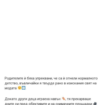
Родителите ѝ бяха упреквани, че са ѝ отнели нормалното
детство, въвличайки я твърде рано в изискания свят на
модата
.
Докато други деца играеха навън
, тя прекарваше
дните си пред обективите и на снимачните площадки