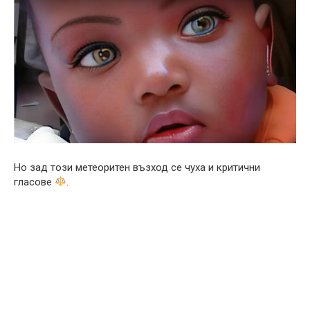
Но зад този метеоритен възход се чуха и критични
гласове
.