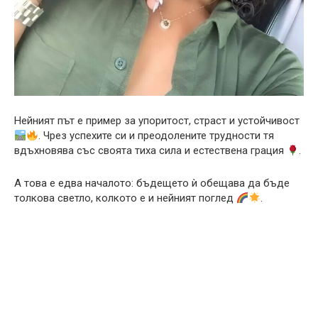
Нейният път е пример за упоритост, страст и устойчивост
. Чрез успехите си и преодолените трудности тя
вдъхновява със своята тиха сила и естествена грация
.
А това е едва началото: бъдещето ѝ обещава да бъде
толкова светло, колкото е и нейният поглед
.