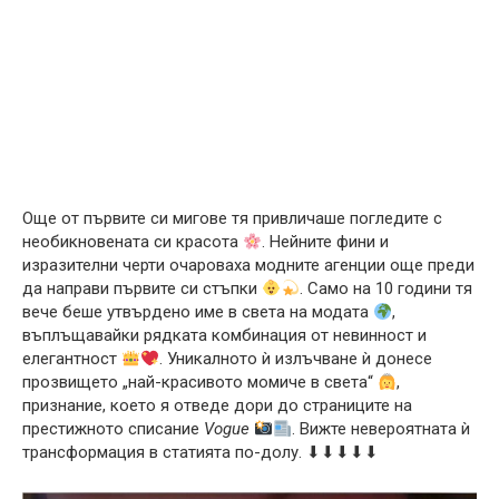
Още от първите си мигове тя привличаше погледите с
необикновената си красота
. Нейните фини и
изразителни черти очароваха модните агенции още преди
да направи първите си стъпки
. Само на 10 години тя
вече беше утвърдено име в света на модата
,
въплъщавайки рядката комбинация от невинност и
елегантност
. Уникалното ѝ излъчване ѝ донесе
прозвището „най-красивото момиче в света“
,
признание, което я отведе дори до страниците на
престижното списание
Vogue
. Вижте невероятната ѝ
трансформация в статията по-долу. ⬇⬇⬇⬇⬇