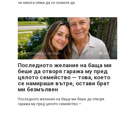
че никога няма да се осмеля да
Интересно да се знае
0
362
Последното желание на баща ми
беше да отворя гаража му пред
цялото семейство — това, което
се намираше вътре, остави брат
ми безмълвен
Последното желание на баща ми беше да отворя
гаража му пред цялото семейство —