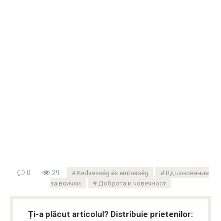
0
29
Kedvesség és emberség
Вдъхновение
за всички
Доброта и човечност
Ți-a plăcut articolul? Distribuie prietenilor: