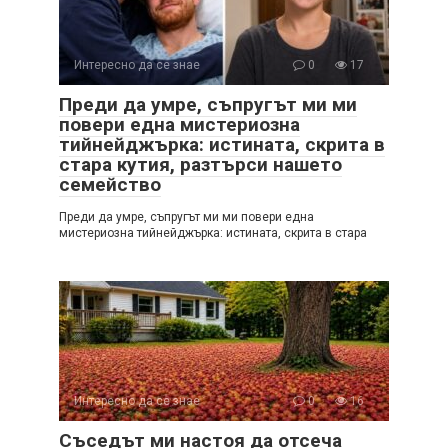
Интересно да се знае
0
17
Преди да умре, съпругът ми ми
повери една мистериозна
тийнейджърка: истината, скрита в
стара кутия, разтърси нашето
семейство
Преди да умре, съпругът ми ми повери една
мистериозна тийнейджърка: истината, скрита в стара
Интересно да се знае
0
16
Съседът ми настоя да отсеча