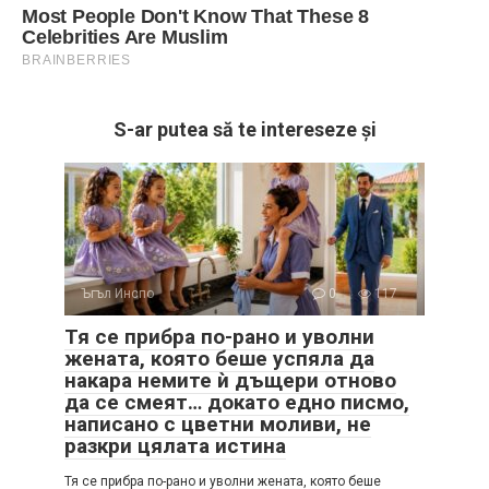
S-ar putea să te intereseze și
Ъгъл Инспо
0
117
Тя се прибра по-рано и уволни
жената, която беше успяла да
накара немите ѝ дъщери отново
да се смеят… докато едно писмо,
написано с цветни моливи, не
разкри цялата истина
Тя се прибра по-рано и уволни жената, която беше