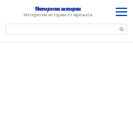
Skip
Интересни истории
to
Интересни истории от мрежата
content
Search: