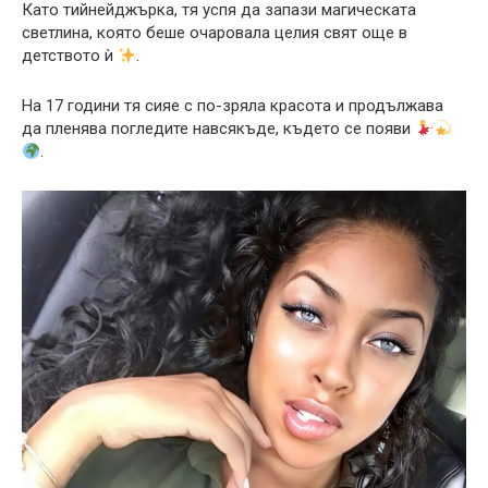
Като тийнейджърка, тя успя да запази магическата
светлина, която беше очаровала целия свят още в
детството ѝ
.
На 17 години тя сияе с по-зряла красота и продължава
да пленява погледите навсякъде, където се появи
.