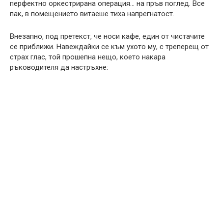
перфектно оркестрирана операция… на пръв поглед. Все
пак, в помещението витаеше тиха напрегнатост.
Внезапно, под претекст, че носи кафе, един от чистачите
се приближи. Навеждайки се към ухото му, с треперещ от
страх глас, той прошепна нещо, което накара
ръководителя да настръхне: