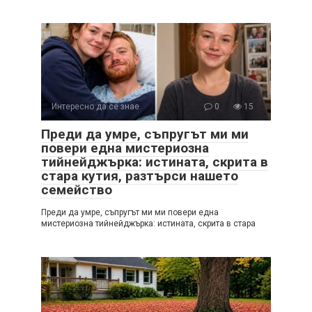
Интересно да се знае
0
15
Преди да умре, съпругът ми ми
повери една мистериозна
тийнейджърка: истината, скрита в
стара кутия, разтърси нашето
семейство
Преди да умре, съпругът ми ми повери една
мистериозна тийнейджърка: истината, скрита в стара