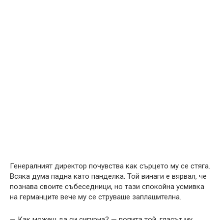
Генералният директор почувства как сърцето му се стяга.
Всяка дума падна като панделка. Той винаги е вярвал, че
познава своите събеседници, но тази спокойна усмивка
на германците вече му се струваше заплашителна.
— Как можеш да си сигурна? — попита той, гласът му