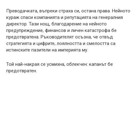
Преводачката, въпреки страха си, остана права. Нейното
кураж спаси компанията и репутацията на генералния
директор. Тази нощ, благодарение на нейното
предупреждение, финансов и личен катастрофа бе
предотвратена. Ръководителят осъзна, че отвъд
стратегията и цифрите, лоялността и смелостта са
истинските пазители на империята му.
Той най-накрая се усмихна, облекчен: капанът бе
предотвратен.