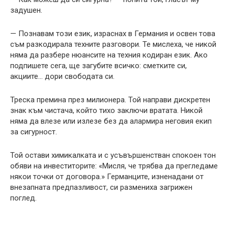
задушен.
— Познавам този език, израснах в Германия и освен това
съм разкодирала техните разговори. Те мислеха, че никой
няма да разбере нюансите на техния кодиран език. Ако
подпишете сега, ще загубите всичко: сметките си,
акциите… дори свободата си.
Треска премина през милионера. Той направи дискретен
знак към чистача, който тихо заключи вратата. Никой
няма да влезе или излезе без да алармира неговия екип
за сигурност.
Той остави химикалката и с усъвършенстван спокоен тон
обяви на инвеститорите: «Мисля, че трябва да прегледаме
някои точки от договора.» Германците, изненадани от
внезапната предпазливост, си размениха загрижен
поглед.