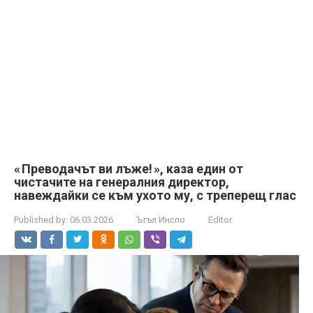
« Преводачът ви лъже! », каза един от
чистачите на генералния директор,
навеждайки се към ухото му, с треперещ глас
Published by:
06.03.2026
Ъгъл Инспо
Editor