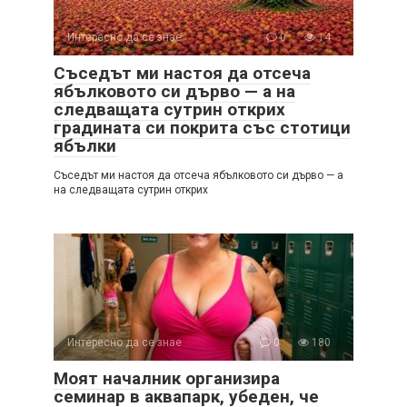
Интересно да се знае
0
14
Съседът ми настоя да отсеча
ябълковото си дърво — а на
следващата сутрин открих
градината си покрита със стотици
ябълки
Съседът ми настоя да отсеча ябълковото си дърво — а
на следващата сутрин открих
Интересно да се знае
0
180
Моят началник организира
семинар в аквапарк, убеден, че