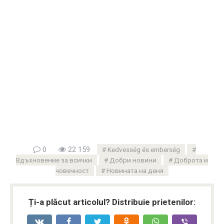
0
22 159
Kedvesség és emberség
Вдъхновение за всички
Добри новини
Доброта и
човечност
Новината на деня
Ți-a plăcut articolul? Distribuie prietenilor: