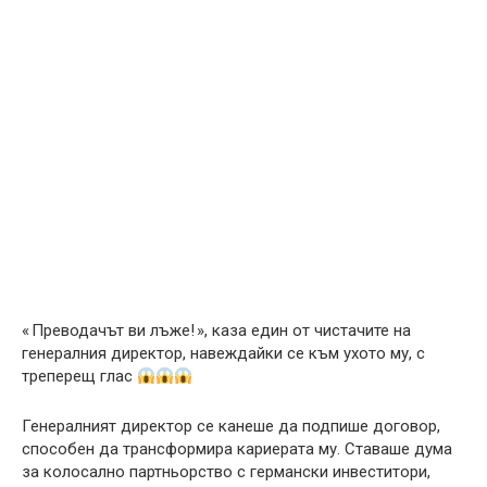
« Преводачът ви лъже! », каза един от чистачите на
генералния директор, навеждайки се към ухото му, с
треперещ глас
Генералният директор се канеше да подпише договор,
способен да трансформира кариерата му. Ставаше дума
за колосално партньорство с германски инвеститори,