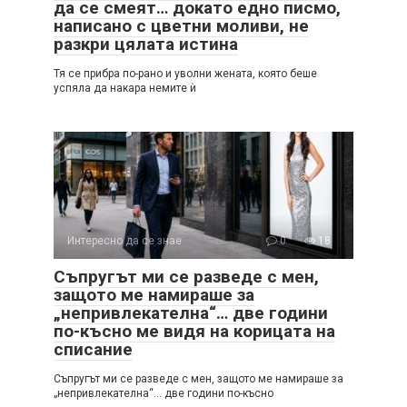
да се смеят… докато едно писмо,
написано с цветни моливи, не
разкри цялата истина
Тя се прибра по-рано и уволни жената, която беше
успяла да накара немите ѝ
Интересно да се знае
0
18
Съпругът ми се разведе с мен,
защото ме намираше за
„непривлекателна“… две години
по-късно ме видя на корицата на
списание
Съпругът ми се разведе с мен, защото ме намираше за
„непривлекателна“… две години по-късно