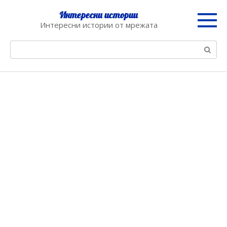
Skip
Интересни истории
to
Интересни истории от мрежата
content
Search: