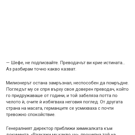
— Шефе, не подписвайте. Преводачът ви крие истината…
Аз разбирам точно какво казват.
Милионерът остана замръзнал, неспособен да помръдне.
Погледът му се спря върху своя доверен преводач, който
го придружаваше от години, и той забеляза потта по
челото ѝ, очите ѝ избягваха неговия поглед. От другата
страна на масата, германците се усмихваха с почти
тревожно спокойствие.
Генералният директор приближи химикалката към
документа. «Разкажи му какво чу», прошепна той на