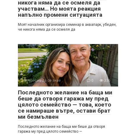
никога няма да се осмеля да
участвам… Но моята реакция
напълно промени ситуацията
Моят началник организира семинар в аквапарк, убеден,
че никога няма да се осмеля да
Интересно да се знае
0
336
Последното желание на баща ми
беше да отворя гаража му пред
цялото семейство — това, което
се намираше вътре, остави брат
ми безмълвен
Последното желание на баща ми беше да отворя
гаража му пред цялото семейство —