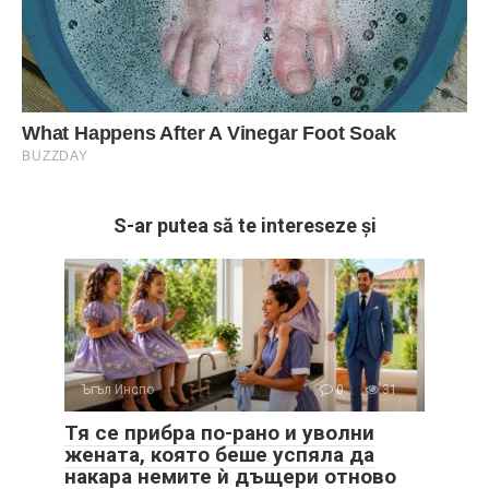
S-ar putea să te intereseze și
Ъгъл Инспо
0
31
Тя се прибра по-рано и уволни
жената, която беше успяла да
накара немите ѝ дъщери отново