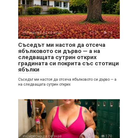
Интересно да се знае
0
14
Съседът ми настоя да отсеча
ябълковото си дърво — а на
следващата сутрин открих
градината си покрита със стотици
ябълки
Съседът ми настоя да отсеча ябълковото си дърво — а
на следващата сутрин открих
Интересно да се знае
0
170