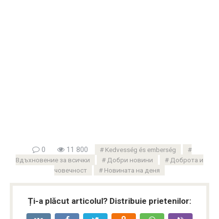
0
11 800
Kedvesség és emberség
Вдъхновение за всички
Добри новини
Доброта и
човечност
Новината на деня
Ți-a plăcut articolul? Distribuie prietenilor: