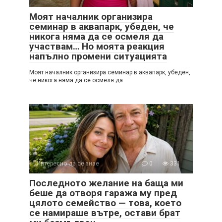
Моят началник организира
семинар в аквапарк, убеден, че
никога няма да се осмеля да
участвам… Но моята реакция
напълно промени ситуацията
Моят началник организира семинар в аквапарк, убеден,
че никога няма да се осмеля да
Интересно да се знае
0
331
Последното желание на баща ми
беше да отворя гаража му пред
цялото семейство — това, което
се намираше вътре, остави брат