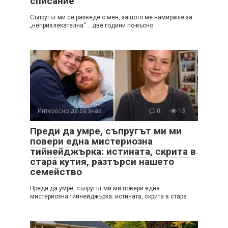
списание
Съпругът ми се разведе с мен, защото ме намираше за
„непривлекателна“… две години по-късно
Интересно да се знае
0
13
Преди да умре, съпругът ми ми
повери една мистериозна
тийнейджърка: истината, скрита в
стара кутия, разтърси нашето
семейство
Преди да умре, съпругът ми ми повери една
мистериозна тийнейджърка: истината, скрита в стара