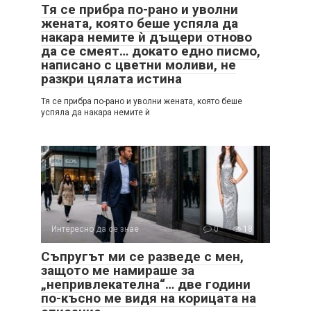
Тя се прибра по-рано и уволни
жената, която беше успяла да
накара немите ѝ дъщери отново
да се смеят… докато едно писмо,
написано с цветни моливи, не
разкри цялата истина
Тя се прибра по-рано и уволни жената, която беше
успяла да накара немите ѝ
Интересно да се знае
0
18
Съпругът ми се разведе с мен,
защото ме намираше за
„непривлекателна“… две години
по-късно ме видя на корицата на