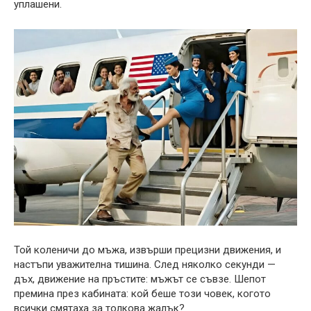
уплашени.
Той коленичи до мъжа, извърши прецизни движения, и
настъпи уважителна тишина. След няколко секунди —
дъх, движение на пръстите: мъжът се съвзе. Шепот
премина през кабината: кой беше този човек, когото
всички смятаха за толкова жалък?