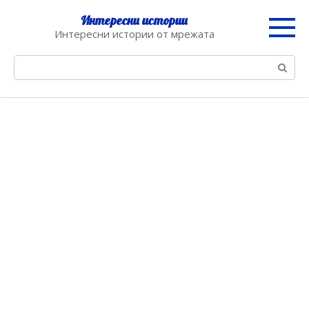
Skip
Интересни истории
to
Интересни истории от мрежата
content
Search: