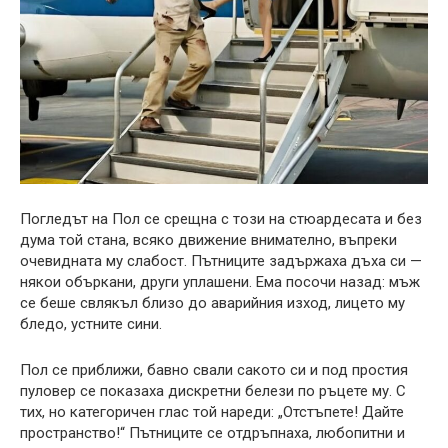
Погледът на Пол се срещна с този на стюардесата и без
дума той стана, всяко движение внимателно, въпреки
очевидната му слабост. Пътниците задържаха дъха си —
някои объркани, други уплашени. Ема посочи назад: мъж
се беше свлякъл близо до аварийния изход, лицето му
бледо, устните сини.
Пол се приближи, бавно свали сакото си и под простия
пуловер се показаха дискретни белези по ръцете му. С
тих, но категоричен глас той нареди: „Отстъпете! Дайте
пространство!“ Пътниците се отдръпнаха, любопитни и