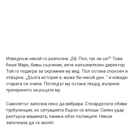
Изведнъж някой го разпозна: „Ей, Пол, тук ли си?“ Това
беше Марк, бивш съученик, вече изпълнителен директор.
Той го подигра за скромния му вид. Пол остана спокоен и
отвърна: „Дълга история е, може би някой ден…“ и извади
старата си очила. Погледът му остана твърд, въпреки
треперенето на ръцете му.
Самолетът започна леко да вибрира. Стюардесата обяви
турбуленция, но ситуацията бързо се влоши. Силен удар
разтърси машината, паника обзе пътниците. Някои
започнаха да се молят.