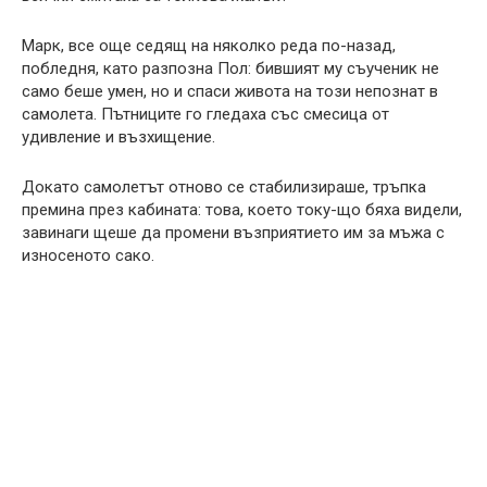
Марк, все още седящ на няколко реда по-назад,
побледня, като разпозна Пол: бившият му съученик не
само беше умен, но и спаси живота на този непознат в
самолета. Пътниците го гледаха със смесица от
удивление и възхищение.
Докато самолетът отново се стабилизираше, тръпка
премина през кабината: това, което току-що бяха видели,
завинаги щеше да промени възприятието им за мъжа с
износеното сако.