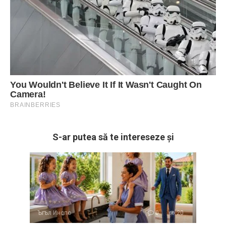
S-ar putea să te intereseze și
Ъгъл Инспо
0
20