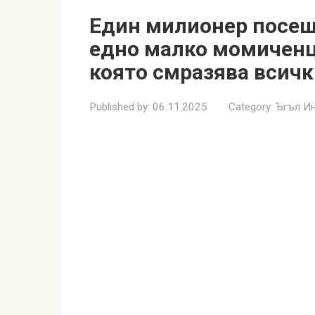
Един милионер посеща
едно малко момиченц
която смразява всички
Published by:
06.11.2025
Category:
Ъгъл И