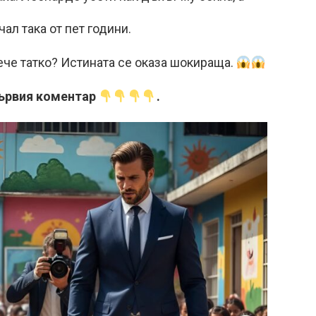
ал така от пет години.
ече татко? Истината се оказа шокираща.
ървия коментар
.