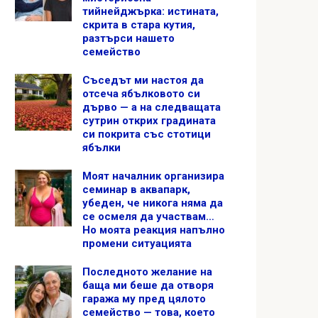
тийнейджърка: истината,
скрита в стара кутия,
разтърси нашето
семейство
Съседът ми настоя да
отсеча ябълковото си
дърво — а на следващата
сутрин открих градината
си покрита със стотици
ябълки
Моят началник организира
семинар в аквапарк,
убеден, че никога няма да
се осмеля да участвам…
Но моята реакция напълно
промени ситуацията
Последното желание на
баща ми беше да отворя
гаража му пред цялото
семейство — това, което