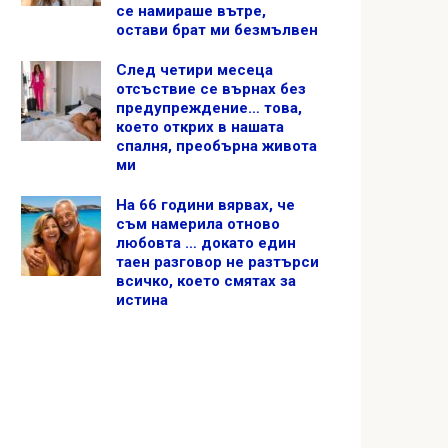
се намираше вътре,
остави брат ми безмълвен
След четири месеца
отсъствие се върнах без
предупреждение… това,
което открих в нашата
спалня, преобърна живота
ми
На 66 години вярвах, че
съм намерила отново
любовта … докато един
таен разговор не разтърси
всичко, което смятах за
истина