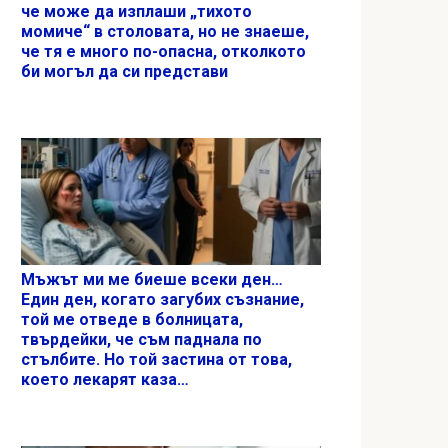
че може да изплаши „тихото
момиче“ в столовата, но не знаеше,
че тя е много по-опасна, отколкото
би могъл да си представи
Мъжът ми ме биеше всеки ден…
Един ден, когато загубих съзнание,
той ме отведе в болницата,
твърдейки, че съм паднала по
стълбите. Но той застина от това,
което лекарят каза…