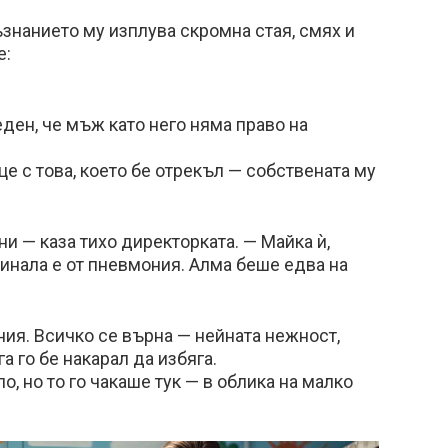
ъзнанието му изплува скромна стая, смях и
е:
ден, че мъж като него няма право на
це с това, което бе отрекъл — собствената му
и — каза тихо директорката. — Майка ѝ,
инала е от пневмония. Алма беше едва на
ния. Всичко се върна — нейната нежност,
га го бе накарал да избяга.
о, но то го чакаше тук — в облика на малко