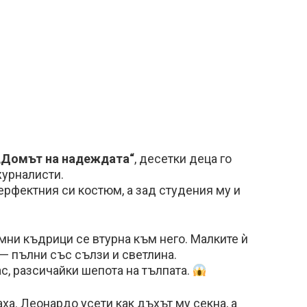
„Домът на надеждата“
, десетки деца го
журналисти.
перфектния си костюм, а зад студения му и
ни къдрици се втурна към него. Малките ѝ
 — пълни със сълзи и светлина.
ас, разсичайки шепота на тълпата.
ха. Леонардо усети как дъхът му секна, а