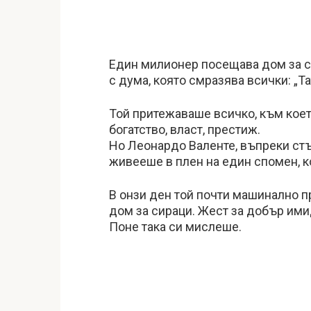
Един милионер посещава дом за с
с дума, която смразява всички: „Т
Той притежаваше всичко, към коет
богатство, власт, престиж.
Но Леонардо Валенте, въпреки стък
живееше в плен на един спомен, к
В онзи ден той почти машинално п
дом за сираци. Жест за добър ими
Поне така си мислеше.