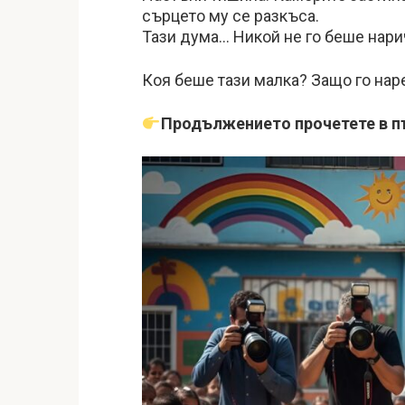
сърцето му се разкъса.
Тази дума… Никой не го беше нарич
Коя беше тази малка? Защо го нар
Продължението прочетете в п