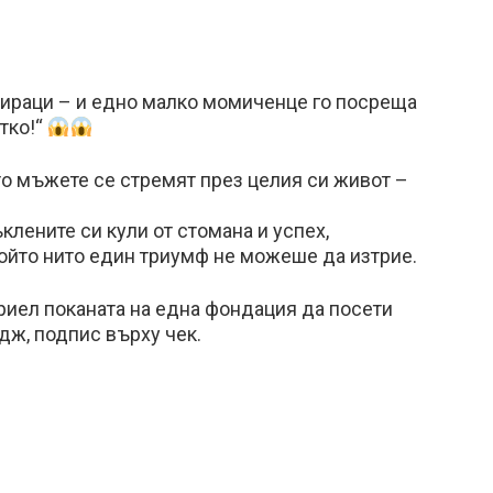
ираци – и едно малко момиченце го посреща
атко!“
о мъжете се стремят през целия си живот –
лените си кули от стомана и успех,
ойто нито един триумф не можеше да изтрие.
риел поканата на една фондация да посети
дж, подпис върху чек.