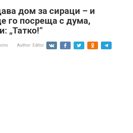
ва дом за сираци – и
е го посреща с дума,
: „Татко!“
нспо
Author:
Editor