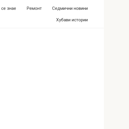
 се знае
Ремонт
Седмични новини
Хубави истории