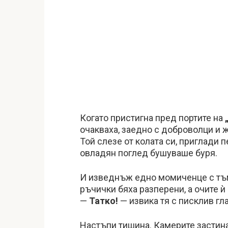
Когато пристигна пред портите на
очакваха, заедно с доброволци и 
Той слезе от колата си, приглади 
овладян поглед бушуваше буря.
И изведнъж едно момиченце с тъм
ръчички бяха разперени, а очите ѝ
—
Татко!
— извика тя с писклив гл
Настъпи тишина. Камерите застина