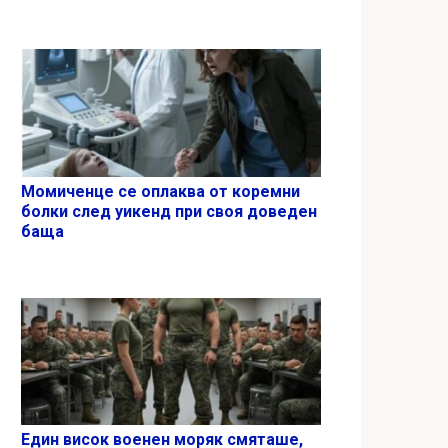
Момиченце се оплаква от коремни
болки след уикенд при своя доведен
баща
Един висок военен моряк смяташе,