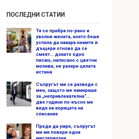
ПОСЛЕДНИ СТАТИИ
Тя се прибра по-рано и
уволни жената, която беше
успяла да накара немите ѝ
дъщери отново да се
смеят… докато едно
писмо, написано с цветни
моливи, не разкри цялата
истина
Съпругът ми се разведе с
мен, защото ме намираше
за „непривлекателна“…
две години по-късно ме
видя на корицата на
списание
Преди да умре, съпругът
ми ми повери една
мистериозна