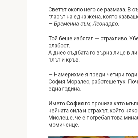
Светът около него се размаза. В с
гласът на една жена, която казваш
—
Бременна съм, Леонардо.
Той беше избягал — страхливо. Убе
слабост.
А днес съдбата го върна лице в ли
плът и кръв.
— Намерихме я преди четири годин
София Моралес, работеше тук. Поч
една година.
Името
София
го прониза като мъл
нейната сила и страхът, който няко
Мислеше, че е погребал това минал
момиченце.