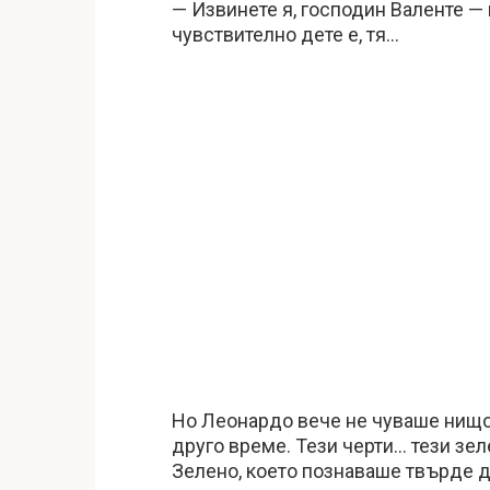
— Извинете я, господин Валенте —
чувствително дете е, тя…
Но Леонардо вече не чуваше нищо
друго време. Тези черти… тези зел
Зелено, което познаваше твърде д