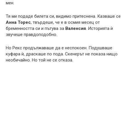
мен.
Тя ми подаде билета си, видимо притеснена. Казваше се
Анна Торес
, твърдеше, че е в осмия месец от
бременността си и пътува за
Валенсия
. Историята ѝ
звучеше правдоподобно.
Но Рекс продължаваше да е неспокоен. Подушваше
куфара ѝ, драскаше по пода. Скенерът не показа нищо
необичайно. Но той не се отказа.