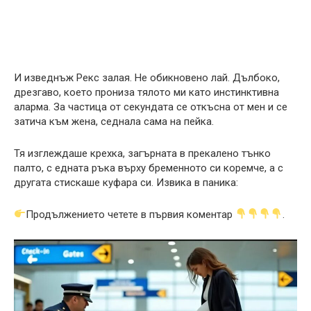
И изведнъж Рекс залая. Не обикновено лай. Дълбоко,
дрезгаво, което прониза тялото ми като инстинктивна
аларма. За частица от секундата се откъсна от мен и се
затича към жена, седнала сама на пейка.
Тя изглеждаше крехка, загърната в прекалено тънко
палто, с едната ръка върху бременното си коремче, а с
другата стискаше куфара си. Извика в паника:
Продължението четете в първия коментар
.