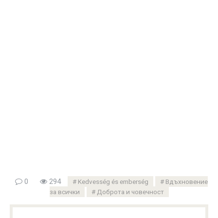
0
294
Kedvesség és emberség
Вдъхновение
за всички
Доброта и човечност