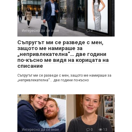
Интересно да се знае
0
18
Съпругът ми се разведе с мен,
защото ме намираше за
„непривлекателна“… две години
по-късно ме видя на корицата на
списание
Съпругът ми се разведе с мен, защото ме намираше за
„непривлекателна“… две години по-късно
Интересно да се знае
0
13