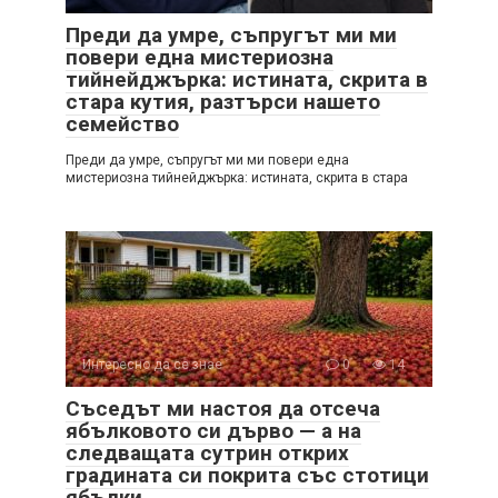
Преди да умре, съпругът ми ми
повери една мистериозна
тийнейджърка: истината, скрита в
стара кутия, разтърси нашето
семейство
Преди да умре, съпругът ми ми повери една
мистериозна тийнейджърка: истината, скрита в стара
Интересно да се знае
0
14
Съседът ми настоя да отсеча
ябълковото си дърво — а на
следващата сутрин открих
градината си покрита със стотици
ябълки