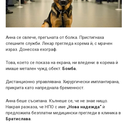
Анна се свлече, прегъната от болка. Пристигнаха
спешните служби. Лекар прегледа корема ѝ, с мрачен
израз. Донесоха ехограф.
Това, което се показа на екрана, ни вледени: в корема ѝ
имаше метален чужд обект.
Бомба.
Дистанционно управлявана. Хирургически имплантирана,
прикрита като напреднала бременност.
Анна беше съсипана. Кълнеше се, че не знае нищо.
Накрая разказа, че НПО с име
„Нова надежда“
ѝ
предложила безплатни медицински прегледи в клиника в
Братислава
.