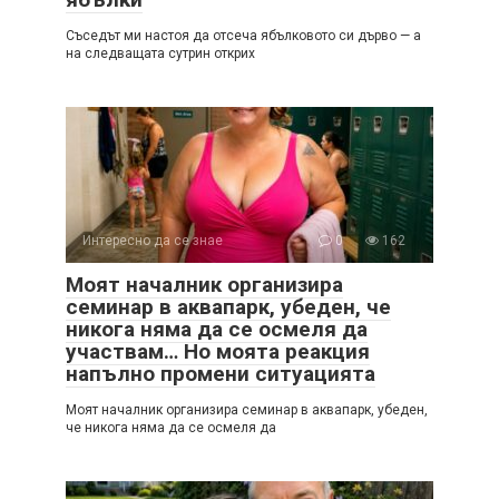
Съседът ми настоя да отсеча ябълковото си дърво — а
на следващата сутрин открих
Интересно да се знае
0
162
Моят началник организира
семинар в аквапарк, убеден, че
никога няма да се осмеля да
участвам… Но моята реакция
напълно промени ситуацията
Моят началник организира семинар в аквапарк, убеден,
че никога няма да се осмеля да