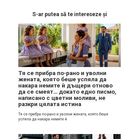
S-ar putea să te intereseze și
Ъгъл Инспо
0
20
Тя се прибра по-рано и уволни
жената, която беше успяла да
накара немите ѝ дъщери отново
да се смеят… докато едно писмо,
написано с цветни моливи, не
разкри цялата истина
Тя се прибра по-рано и уволни жената, която беше
успяла да накара немите ѝ