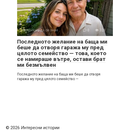
Интересно да се знае
0
328
Последното желание на баща ми
беше да отворя гаража му пред
цялото семейство — това, което
се намираше вътре, остави брат
ми безмълвен
Последното желание на баща ми беше да отворя
гаража му пред цялото семейство —
© 2026 Интересни истории