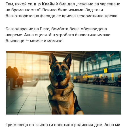
Там, някой си
д-р Клайн
ѝ бил дал „лечение за укрепване
на бременността“. Всичко било измама. Зад тази
благотворителна фасада се криела терористична мрежа.
Благодарение на Рекс, бомбата беше обезвредена
навреме. Анна оцеля. А в утробата ѝ наистина имаше
близнаци — момче и момиче.
Три месеца по-късно ги посетих в родилния дом. Анна ми