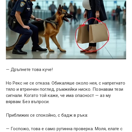
— Дръпнете това куче!
Но Рекс не се отказа. Обикаляше около нея, с напрегнато
тяло и втренчен поглед, ръмжейки ниско. Познавам тези
сигнали. Когато той каже, че има опасност — аз му
вярвам. Без въпроси.
Приближих се спокойно, с бадж в ръка:
— Госпожо, това е само рутинна проверка. Моля, елате с