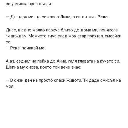
се усмихна през сълзи:
— Дъщеря ми ще се казва
Лина
, а синът ми…
Рекс
.
Днес, в едно малко паркче близо до дома ми, понякога
ги виждам. Момчето тича след моя стар приятел, смеейки
се:
— Рекс, почакай ме!
А аз, седнал на пейка до Анна, галя главата на кучето си.
Шепна му онова, което той вече знае:
— В онзи ден не просто спаси животи. Ти даде смисъл на
моя.