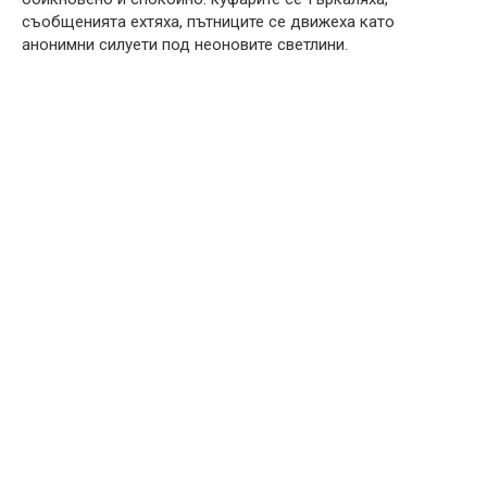
съобщенията ехтяха, пътниците се движеха като
анонимни силуети под неоновите светлини.