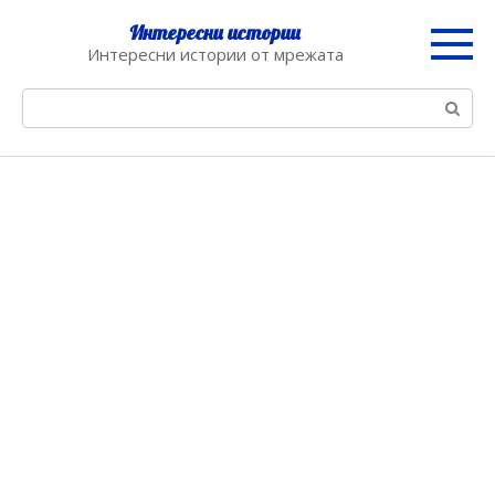
Skip
Интересни истории
to
Интересни истории от мрежата
content
Search: