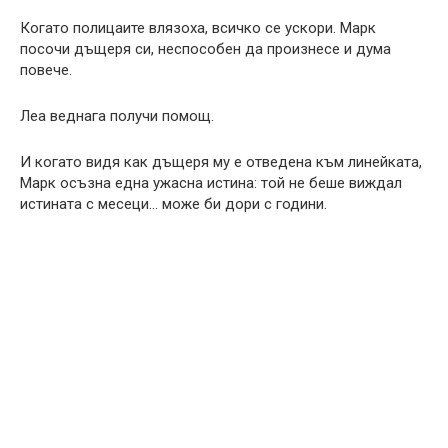
Когато полицаите влязоха, всичко се ускори. Марк
посочи дъщеря си, неспособен да произнесе и дума
повече.
Леа веднага получи помощ.
И когато видя как дъщеря му е отведена към линейката,
Марк осъзна една ужасна истина: той не беше виждал
истината с месеци… може би дори с години.