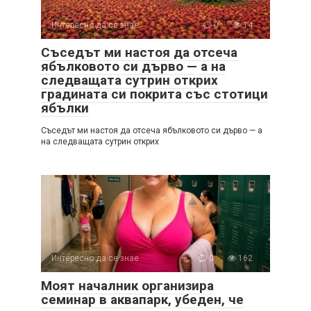
Интересно да се знае
0
14
Съседът ми настоя да отсеча
ябълковото си дърво — а на
следващата сутрин открих
градината си покрита със стотици
ябълки
Съседът ми настоя да отсеча ябълковото си дърво — а
на следващата сутрин открих
Интересно да се знае
0
162
Моят началник организира
семинар в аквапарк, убеден, че