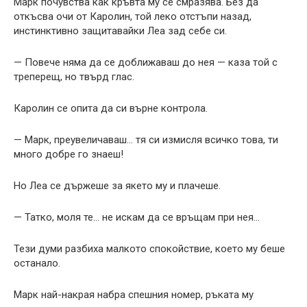
Марк почувства как кръвта му се смразява. Без да
откъсва очи от Каролин, той леко отстъпи назад,
инстинктивно защитавайки Леа зад себе си.
— Повече няма да се доближаваш до нея — каза той с
треперещ, но твърд глас.
Каролин се опита да си върне контрола.
— Марк, преувеличаваш… тя си измисля всичко това, ти
много добре го знаеш!
Но Леа се държеше за якето му и плачеше.
— Татко, моля те… не искам да се връщам при нея…
Тези думи разбиха малкото спокойствие, което му беше
останало.
Марк най-накрая набра спешния номер, ръката му