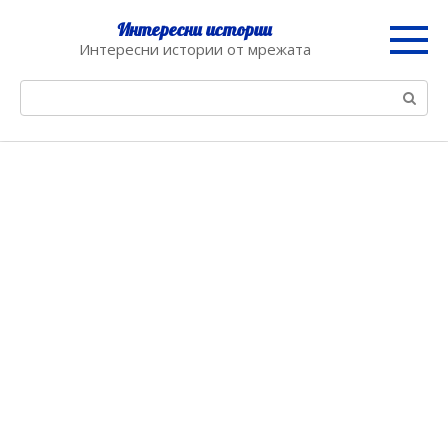
Skip
Интересни истории
to
Интересни истории от мрежата
content
Search: