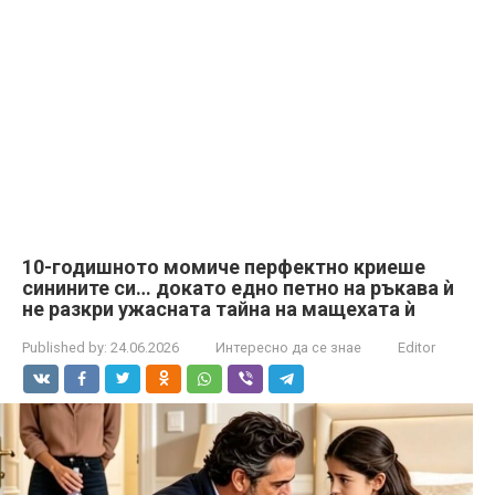
10-годишното момиче перфектно криеше
синините си… докато едно петно на ръкава ѝ
не разкри ужасната тайна на мащехата ѝ
Published by:
24.06.2026
Интересно да се знае
Editor