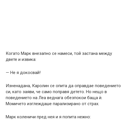
Когато Марк внезапно се намеси, той застана между
двете и извика:
— Не я докосвай!
Изненадана, Каролин се опита да оправдае поведението
си, като заяви, че само поправя детето. Но нещо в
поведението на Леа веднага обезпокои баща ѝ.
Момичето изглеждаше парализирано от страх.
Марк коленичи пред нея и я попита нежно: