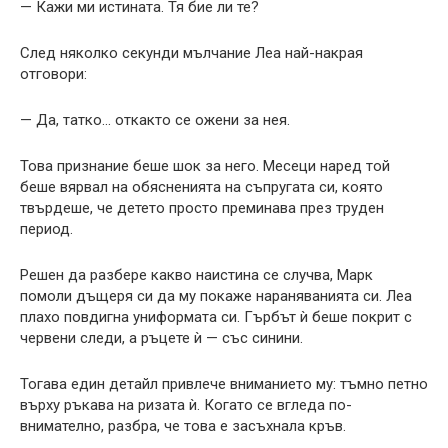
— Кажи ми истината. Тя бие ли те?
След няколко секунди мълчание Леа най-накрая
отговори:
— Да, татко… откакто се ожени за нея.
Това признание беше шок за него. Месеци наред той
беше вярвал на обясненията на съпругата си, която
твърдеше, че детето просто преминава през труден
период.
Решен да разбере какво наистина се случва, Марк
помоли дъщеря си да му покаже нараняванията си. Леа
плахо повдигна униформата си. Гърбът ѝ беше покрит с
червени следи, а ръцете ѝ — със синини.
Тогава един детайл привлече вниманието му: тъмно петно
върху ръкава на ризата ѝ. Когато се вгледа по-
внимателно, разбра, че това е засъхнала кръв.