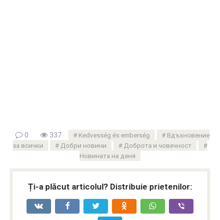
0
337
Kedvesség és emberség
Вдъхновение
за всички
Добри новини
Доброта и човечност
Новината на деня
Ți-a plăcut articolul? Distribuie prietenilor: