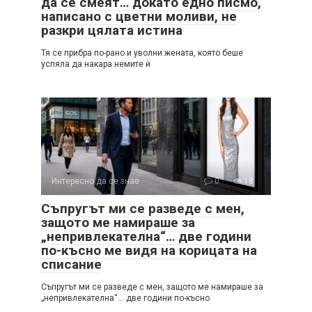
да се смеят… докато едно писмо,
написано с цветни моливи, не
разкри цялата истина
Тя се прибра по-рано и уволни жената, която беше
успяла да накара немите ѝ
Интересно да се знае
0
18
Съпругът ми се разведе с мен,
защото ме намираше за
„непривлекателна“… две години
по-късно ме видя на корицата на
списание
Съпругът ми се разведе с мен, защото ме намираше за
„непривлекателна“… две години по-късно