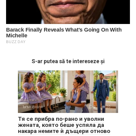
S-ar putea să te intereseze și
Ъгъл Инспо
0
20
Тя се прибра по-рано и уволни
жената, която беше успяла да
накара немите ѝ дъщери отново