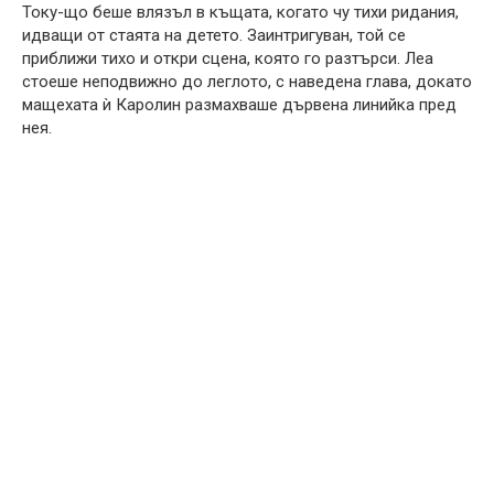
Току-що беше влязъл в къщата, когато чу тихи ридания,
идващи от стаята на детето. Заинтригуван, той се
приближи тихо и откри сцена, която го разтърси. Леа
стоеше неподвижно до леглото, с наведена глава, докато
мащехата ѝ Каролин размахваше дървена линийка пред
нея.