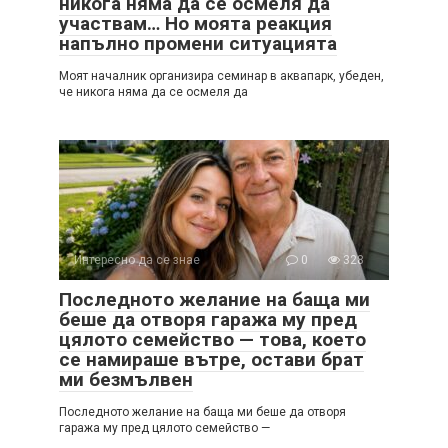
никога няма да се осмеля да
участвам… Но моята реакция
напълно промени ситуацията
Моят началник организира семинар в аквапарк, убеден,
че никога няма да се осмеля да
Интересно да се знае
0
328
Последното желание на баща ми
беше да отворя гаража му пред
цялото семейство — това, което
се намираше вътре, остави брат
ми безмълвен
Последното желание на баща ми беше да отворя
гаража му пред цялото семейство —