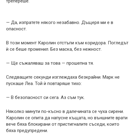
трепереше.
— Да, изпратете някого незабавно. Дъщеря ми е в
опасност.
В този момент Каролин отстъпи към коридора. Погледът
ѝ се беше променил. Без маска, без нежност.
— Ще съжаляваш за това — прошепна тя.
Следващите секунди изглеждаха безкрайни. Марк не
пускаше Леа. Той ѝ повтаряше тихо:
— В безопасност си сега. Аз съм тук.
Няколко минути по-късно в далечината се чуха сирени.
Каролин се опита да напусне къщата, но външните врати
вече бяха блокирани от пристигналите съседи, които
бяха предупредени.