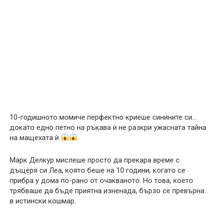
10-годишното момиче перфектно криеше синините си…
докато едно петно на ръкава ѝ не разкри ужасната тайна
на мащехата ѝ
.
Марк Делкур мислеше просто да прекара време с
дъщеря си Леа, която беше на 10 години, когато се
прибра у дома по-рано от очакваното. Но това, което
трябваше да бъде приятна изненада, бързо се превърна
в истински кошмар.