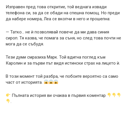
Изправен пред това откритие, той веднага извади
телефона си, за да се обади на спешна помощ. Но преди
да набере номера, Леа се вкопчи в него и прошепна:
— Татко… не ѝ позволявай повече да ми дава синия
сироп. Тя казва, че помага за съня, но след това почти не
мога да се събудя.
Тези думи смразиха Марк. Той вдигна поглед към
Каролин и за първи път видя истински страх на лицето ѝ.
В този момент той разбра, че побоите вероятно са само
част от историята.
Пълната история ви очаква в първия коментар
.