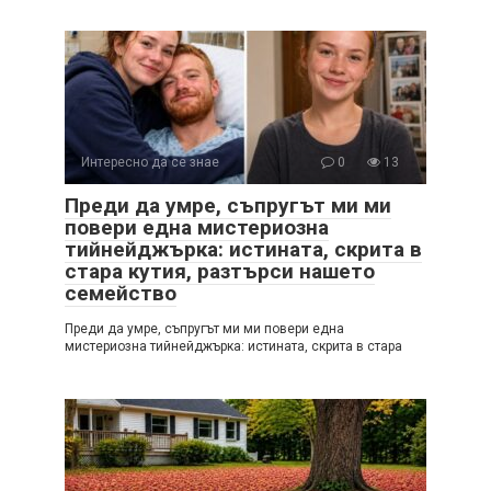
Интересно да се знае
0
13
Преди да умре, съпругът ми ми
повери една мистериозна
тийнейджърка: истината, скрита в
стара кутия, разтърси нашето
семейство
Преди да умре, съпругът ми ми повери една
мистериозна тийнейджърка: истината, скрита в стара