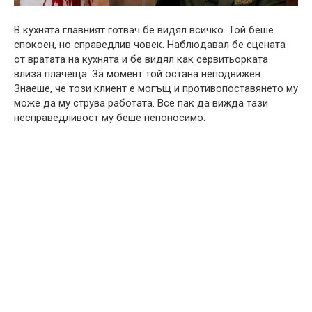
В кухнята главният готвач бе видял всичко. Той беше
спокоен, но справедлив човек. Наблюдавал бе сцената
от вратата на кухнята и бе видял как сервитьорката
влиза плачеща. За момент той остана неподвижен.
Знаеше, че този клиент е могъщ и противопоставянето му
може да му струва работата. Все пак да вижда тази
несправедливост му беше непоносимо.