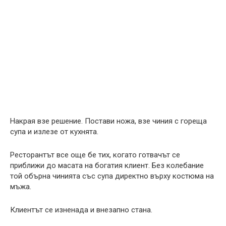
Накрая взе решение. Постави ножа, взе чиния с гореща
супа и излезе от кухнята.
Ресторантът все още бе тих, когато готвачът се
приближи до масата на богатия клиент. Без колебание
той обърна чинията със супа директно върху костюма на
мъжа.
Клиентът се изненада и внезапно стана.