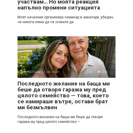
участвам… Но моята реакция
напълно промени ситуацията
Моят началник организира семинар в аквапарк, убеден,
че никога няма да се осмеля да
Интересно да се знае
0
356
Последното желание на баща ми
беше да отворя гаража му пред
цялото семейство — това, което
се намираше вътре, остави брат
ми безмълвен
Последното желание на баща ми беше да отворя
гаража му пред цялото семейство —