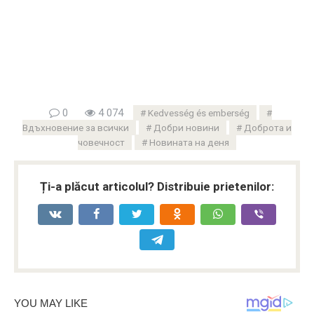
0
4 074
Kedvesség és emberség
Вдъхновение за всички
Добри новини
Доброта и
човечност
Новината на деня
Ți-a plăcut articolul? Distribuie prietenilor: