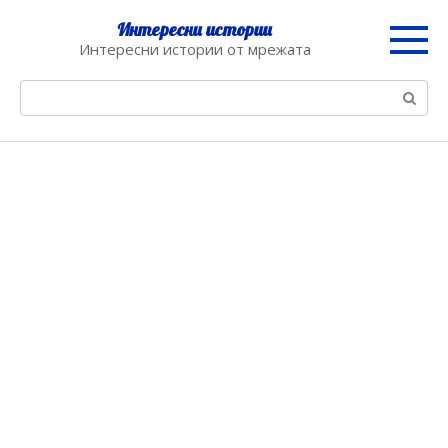
Skip
Интересни истории
to
Интересни истории от мрежата
content
Search: