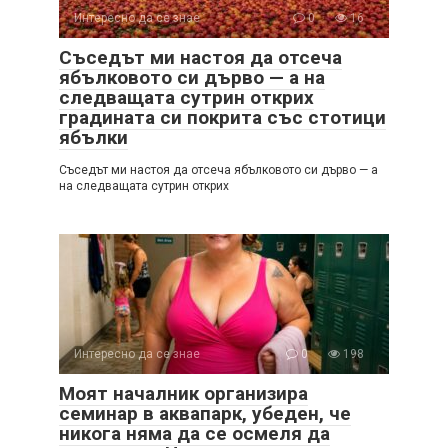
Интересно да се знае
0
16
Съседът ми настоя да отсеча
ябълковото си дърво — а на
следващата сутрин открих
градината си покрита със стотици
ябълки
Съседът ми настоя да отсеча ябълковото си дърво — а
на следващата сутрин открих
Интересно да се знае
0
198
Моят началник организира
семинар в аквапарк, убеден, че
никога няма да се осмеля да