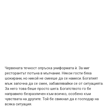
Червената течност опръска униформата ѝ. За миг
ресторантът потъна в мълчание. Някои гости бяха
шокирани, но никой не смееше да се намеси. Богатият
мъж започна да се смее, забавлявайки се от ситуацията.
За него това беше просто шега. Богатството го бе
направило безразличен към всичко, особено към
чувствата на другите. Той бе свикнал да е господар на
всяка ситуация.