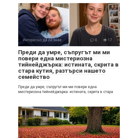
Интересно да се знае
0
17
Преди да умре, съпругът ми ми
повери една мистериозна
тийнейджърка: истината, скрита в
стара кутия, разтърси нашето
семейство
Преди да умре, съпругът ми ми повери една
мистериозна тийнейджърка: истината, скрита в стара