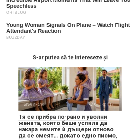
S-ar putea să te intereseze și
Ъгъл Инспо
0
117
Тя се прибра по-рано и уволни
жената, която беше успяла да
накара немите ѝ дъщери отново
да се смеят… докато едно писмо,