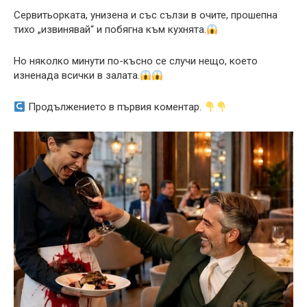
Сервитьорката, унизена и със сълзи в очите, прошепна
тихо „извинявай“ и побягна към кухнята.
Но няколко минути по-късно се случи нещо, което
изненада всички в залата.
Продължението в първия коментар.