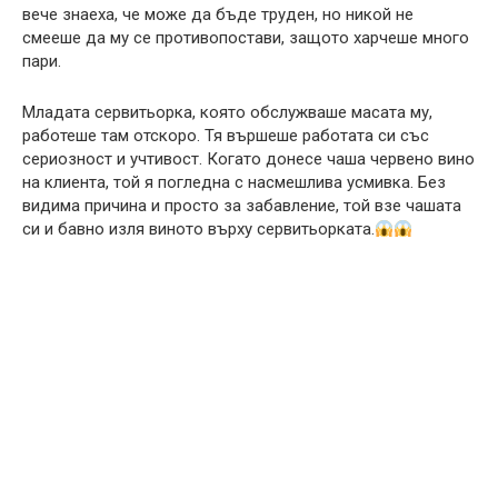
вече знаеха, че може да бъде труден, но никой не
смееше да му се противопостави, защото харчеше много
пари.
Младата сервитьорка, която обслужваше масата му,
работеше там отскоро. Тя вършеше работата си със
сериозност и учтивост. Когато донесе чаша червено вино
на клиента, той я погледна с насмешлива усмивка. Без
видима причина и просто за забавление, той взе чашата
си и бавно изля виното върху сервитьорката.