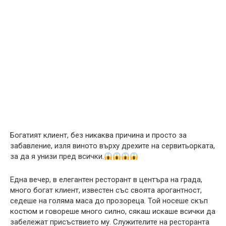
Богатият клиент, без никаква причина и просто за
забавление, изля виното върху дрехите на сервитьорката,
за да я унизи пред всички.
Една вечер, в елегантен ресторант в центъра на града,
много богат клиент, известен със своята арогантност,
седеше на голяма маса до прозореца. Той носеше скъп
костюм и говореше много силно, сякаш искаше всички да
забележат присъствието му. Служителите на ресторанта