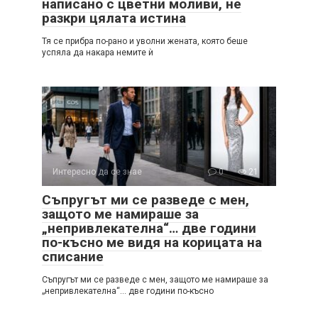
написано с цветни моливи, не
разкри цялата истина
Тя се прибра по-рано и уволни жената, която беше
успяла да накара немите ѝ
Интересно да се знае
0
21
Съпругът ми се разведе с мен,
защото ме намираше за
„непривлекателна“… две години
по-късно ме видя на корицата на
списание
Съпругът ми се разведе с мен, защото ме намираше за
„непривлекателна“… две години по-късно