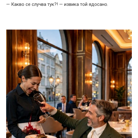
— Какво се случва тук?! — извика той ядосано.