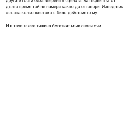
другите гости бяха вперени в сцената. За първи път от
дълго време той не намери какво да отговори. Изведнъж
осъзна колко жестоко е било действието му.
И в тази тежка тишина богатият мъж свали очи.