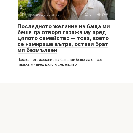
Интересно да се знае
0
369
Последното желание на баща ми
беше да отворя гаража му пред
цялото семейство — това, което
се намираше вътре, остави брат
ми безмълвен
Последното желание на баща ми беше да отворя
гаража му пред цялото семейство —
© 2026 Интересни истории
Политика за поверителност
|
Политика за бисквитките
|
DMCA
|
Формуляр за контакт
|
Карта на сайта