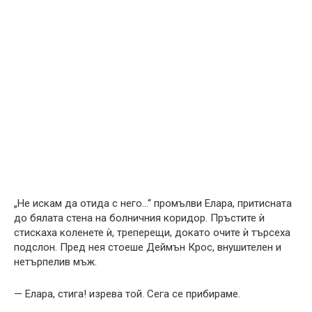
„Не искам да отида с него…“ промълви Елaра, притисната
до бялата стена на болничния коридор. Пръстите ѝ
стискаха коленете ѝ, треперещи, докато очите ѝ търсеха
подслон. Пред нея стоеше Деймън Крос, внушителен и
нетърпелив мъж.
— Елaра, стига! изрева той. Сега се прибираме.