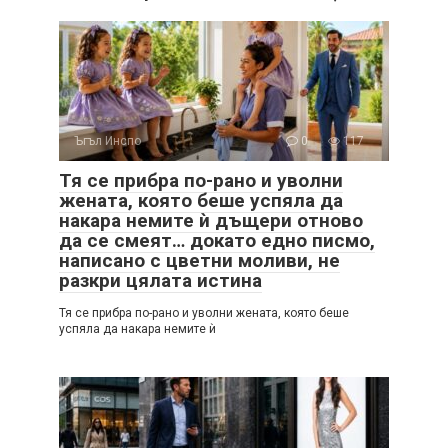
Ъгъл Инспо
0
117
Тя се прибра по-рано и уволни
жената, която беше успяла да
накара немите ѝ дъщери отново
да се смеят… докато едно писмо,
написано с цветни моливи, не
разкри цялата истина
Тя се прибра по-рано и уволни жената, която беше
успяла да накара немите ѝ