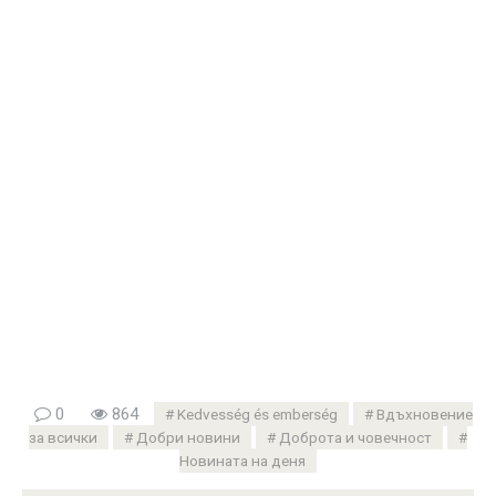
0
864
Kedvesség és emberség
Вдъхновение
за всички
Добри новини
Доброта и човечност
Новината на деня