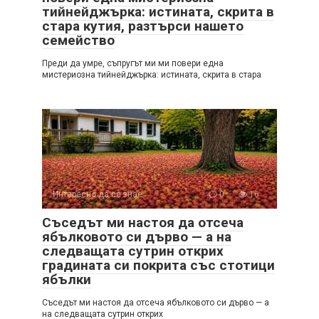
тийнейджърка: истината, скрита в
стара кутия, разтърси нашето
семейство
Преди да умре, съпругът ми ми повери една
мистериозна тийнейджърка: истината, скрита в стара
Интересно да се знае
0
16
Съседът ми настоя да отсеча
ябълковото си дърво — а на
следващата сутрин открих
градината си покрита със стотици
ябълки
Съседът ми настоя да отсеча ябълковото си дърво — а
на следващата сутрин открих