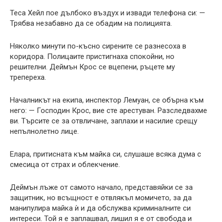
Теса Хейл пое дълбоко въздух и извади телефона си: —
Трябва незабавно да се обадим на полицията.
Няколко минути по-късно сирените се разнесоха в
коридора. Полицаите пристигнаха спокойни, но
решителни. Деймън Крос се вцепени, ръцете му
трепереха.
Началникът на екипа, инспектор Лемуан, се обърна към
него: — Господин Крос, вие сте арестуван. Разследвахме
ви. Търсите се за отвличане, заплахи и насилие срещу
непълнолетно лице.
Елaра, притисната към майка си, слушаше всяка дума с
смесица от страх и облекчение.
Деймън лъже от самото начало, представяйки се за
защитник, но всъщност е отвлякъл момичето, за да
манипулира майка ѝ и да обслужва криминалните си
интереси. Той я е заплашвал, лишил я е от свобода и