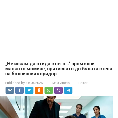
„Не искам да отида с него…“ промълви
малкото момиче, притиснато до бялата стена
на болничния коридор
Published by:
06.04.2026
Ъгъл Инспо
Editor