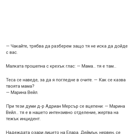
— Чакайте, трябва да разберем защо тя не иска да дойде
с вас.
Малката прошепна с крехък глас: — Мама… тя е там…
Теса се наведe, за да я погледне в очите. — Как се казва
твоята мама?
— Марина Вейл.
При тези думи д-р Адриан Мерсър се вцепени: — Марина
Вейл… тя е в нашето интензивно отделение, жертва на
тежък инцидент.
Надеждата озари лицето на Елaра. Деймън, нервен, се