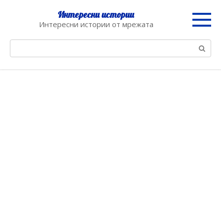
Skip
Интересни истории
to
Интересни истории от мрежата
content
Search: