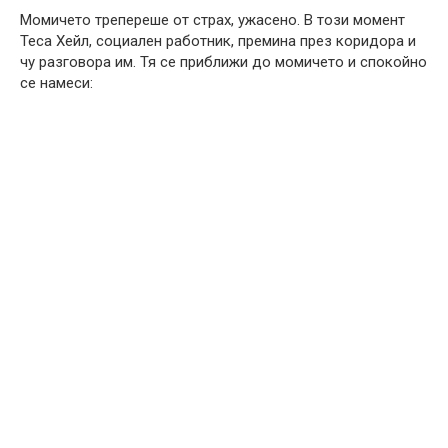
Момичето трепереше от страх, ужасено. В този момент
Теса Хейл, социален работник, премина през коридора и
чу разговора им. Тя се приближи до момичето и спокойно
се намеси: