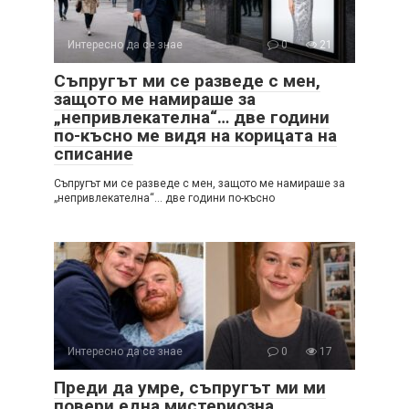
Интересно да се знае
0
21
Съпругът ми се разведе с мен,
защото ме намираше за
„непривлекателна“… две години
по-късно ме видя на корицата на
списание
Съпругът ми се разведе с мен, защото ме намираше за
„непривлекателна“… две години по-късно
Интересно да се знае
0
17
Преди да умре, съпругът ми ми
повери една мистериозна