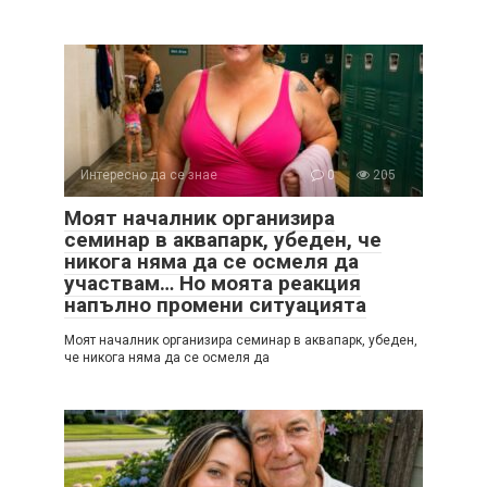
Интересно да се знае
0
205
Моят началник организира
семинар в аквапарк, убеден, че
никога няма да се осмеля да
участвам… Но моята реакция
напълно промени ситуацията
Моят началник организира семинар в аквапарк, убеден,
че никога няма да се осмеля да