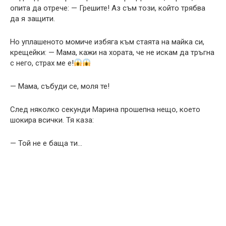
опита да отрече: — Грешите! Аз съм този, който трябва
да я защити.
Но уплашеното момиче избяга към стаята на майка си,
крещейки: — Мама, кажи на хората, че не искам да тръгна
с него, страх ме е!
— Мама, събуди се, моля те!
След няколко секунди Марина прошепна нещо, което
шокира всички. Тя каза:
— Той не е баща ти…