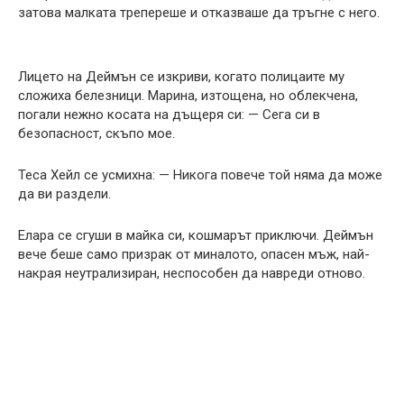
затова малката трепереше и отказваше да тръгне с него.
Лицето на Деймън се изкриви, когато полицаите му
сложиха белезници. Марина, изтощена, но облекчена,
погали нежно косата на дъщеря си: — Сега си в
безопасност, скъпо мое.
Теса Хейл се усмихна: — Никога повече той няма да може
да ви раздели.
Елaра се сгуши в майка си, кошмарът приключи. Деймън
вече беше само призрак от миналото, опасен мъж, най-
накрая неутрализиран, неспособен да навреди отново.