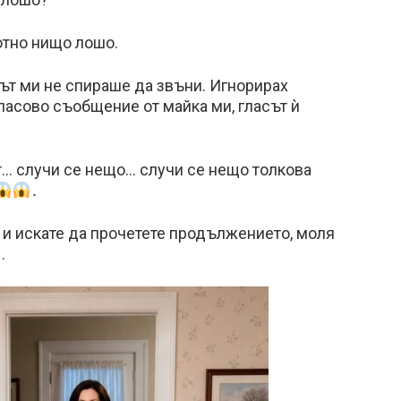
ютно нищо лошо.
ът ми не спираше да звъни. Игнорирах
асово съобщение от майка ми, гласът ѝ
… случи се нещо… случи се нещо толкова
․
 и искате да прочетете продължението, моля
.