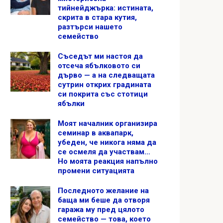
тийнейджърка: истината,
скрита в стара кутия,
разтърси нашето
семейство
Съседът ми настоя да
отсеча ябълковото си
дърво — а на следващата
сутрин открих градината
си покрита със стотици
ябълки
Моят началник организира
семинар в аквапарк,
убеден, че никога няма да
се осмеля да участвам…
Но моята реакция напълно
промени ситуацията
Последното желание на
баща ми беше да отворя
гаража му пред цялото
семейство — това, което