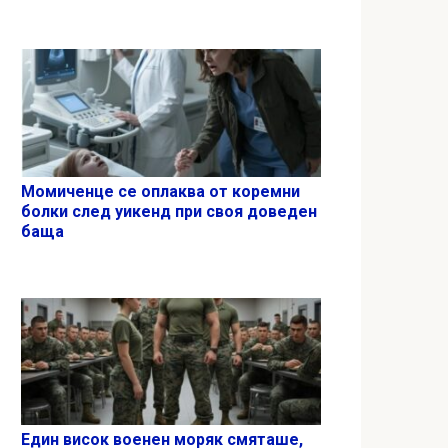
Момиченце се оплаква от коремни
болки след уикенд при своя доведен
баща
Един висок военен моряк смяташе,