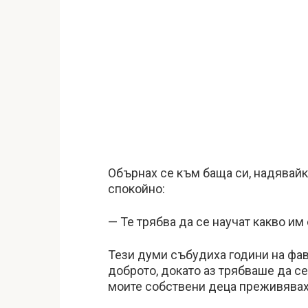
Обърнах се към баща си, надявайки
спокойно:
— Те трябва да се научат какво им 
Тези думи събудиха години на фав
доброто, докато аз трябваше да се
моите собствени деца преживявах