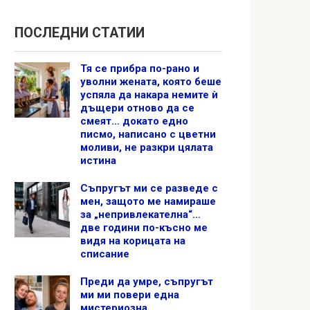
ПОСЛЕДНИ СТАТИИ
Тя се прибра по-рано и
уволни жената, която беше
успяла да накара немите ѝ
дъщери отново да се
смеят… докато едно
писмо, написано с цветни
моливи, не разкри цялата
истина
Съпругът ми се разведе с
мен, защото ме намираше
за „непривлекателна“…
две години по-късно ме
видя на корицата на
списание
Преди да умре, съпругът
ми ми повери една
мистериозна