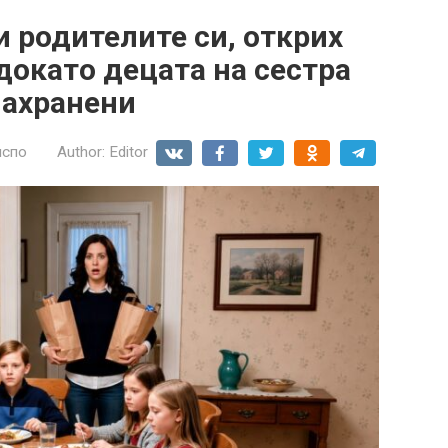
и родителите си, открих
докато децата на сестра
нахранени
нспо
Author:
Editor