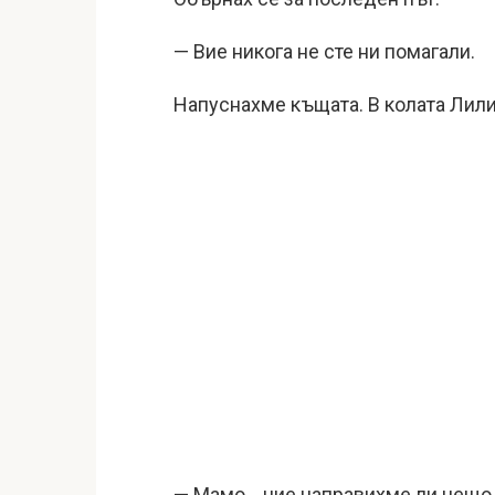
— Вие никога не сте ни помагали.
Напуснахме къщата. В колата Лили
— Мамо… ние направихме ли нещо