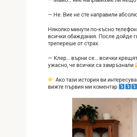
— Не. Вие не сте направили абсол
Няколко минути по-късно телефон
всички обаждания. После дойде гл
трепереше от страх.
— Клер… върни се… всички крещят
ужасно, че всички са замръзнали
Ако тази история ви интересува
вижте първия ми коментар