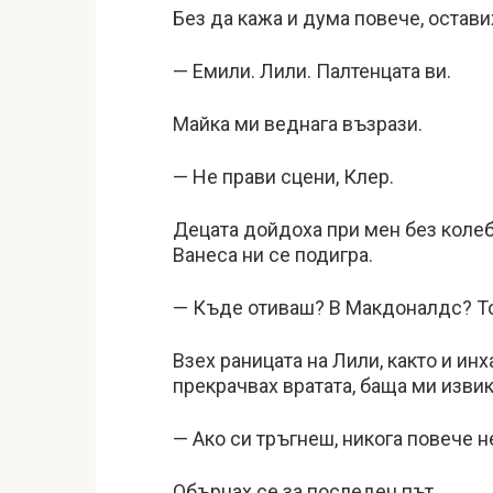
Без да кажа и дума повече, оставих
— Емили. Лили. Палтенцата ви.
Майка ми веднага възрази.
— Не прави сцени, Клер.
Децата дойдоха при мен без колеб
Ванеса ни се подигра.
— Къде отиваш? В Макдоналдс? Тов
Взех раницата на Лили, както и инх
прекрачвах вратата, баща ми извик
— Ако си тръгнеш, никога повече н
Обърнах се за последен път.