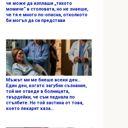
че може да изплаши „тихото
момиче“ в столовата, но не знаеше,
че тя е много по-опасна, отколкото
би могъл да си представи
Мъжът ми ме биеше всеки ден…
Един ден, когато загубих съзнание,
той ме отведе в болницата,
твърдейки, че съм паднала по
стълбите. Но той застина от това,
което лекарят каза…