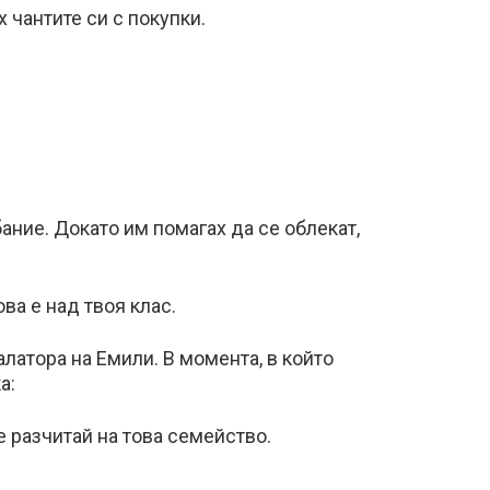
 чантите си с покупки.
ание. Докато им помагах да се облекат,
а е над твоя клас.
алатора на Емили. В момента, в който
а:
е разчитай на това семейство.