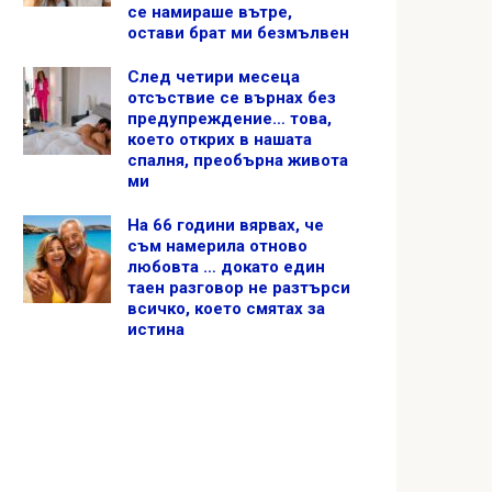
се намираше вътре,
остави брат ми безмълвен
След четири месеца
отсъствие се върнах без
предупреждение… това,
което открих в нашата
спалня, преобърна живота
ми
На 66 години вярвах, че
съм намерила отново
любовта … докато един
таен разговор не разтърси
всичко, което смятах за
истина