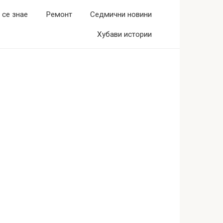
 се знае
Ремонт
Седмични новини
Хубави истории