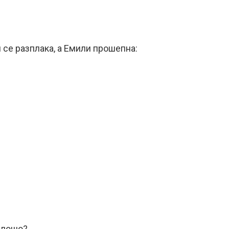
 се разплака, а Емили прошепна:
 лошо?