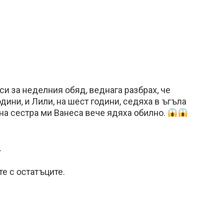
си за неделния обяд, веднага разбрах, че
дини, и Лили, на шест години, седяха в ъгъла
 на сестра ми Ванеса вече ядяха обилно.
.
е с остатъците.