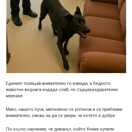
Единият полицай внимателно го извади, а бедното
животно веднага издаде слаб, но сърцераздирателен
мяукане.
Макс, нашето куче, мигновено се успокои и се приближи
внимателно, сякаш за да се увери, че котето е добре.
По-късно научихме, че диванът, който бяхме купили