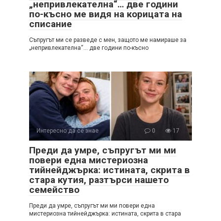
„непривлекателна“… две години
по-късно ме видя на корицата на
списание
Съпругът ми се разведе с мен, защото ме намираше за
„непривлекателна“… две години по-късно
Интересно да се знае
0
17
Преди да умре, съпругът ми ми
повери една мистериозна
тийнейджърка: истината, скрита в
стара кутия, разтърси нашето
семейство
Преди да умре, съпругът ми ми повери една
мистериозна тийнейджърка: истината, скрита в стара