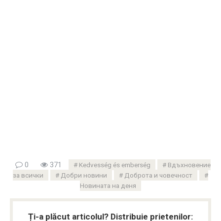
0
371
Kedvesség és emberség
Вдъхновение
за всички
Добри новини
Доброта и човечност
Новината на деня
Ți-a plăcut articolul? Distribuie prietenilor: