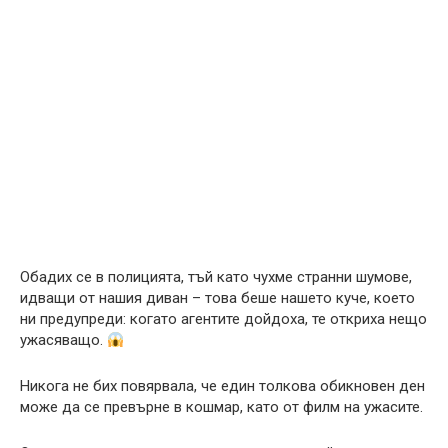
Обадих се в полицията, тъй като чухме странни шумове,
идващи от нашия диван – това беше нашето куче, което
ни предупреди: когато агентите дойдоха, те откриха нещо
ужасяващо.
Никога не бих повярвала, че един толкова обикновен ден
може да се превърне в кошмар, като от филм на ужасите.