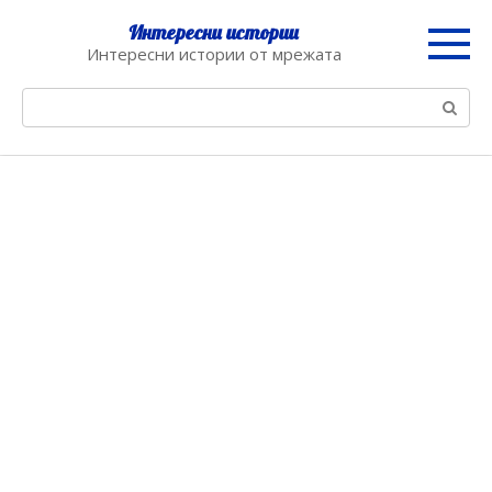
Skip
Интересни истории
to
Интересни истории от мрежата
content
Search: