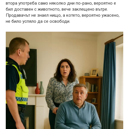
втора употреба само няколко дни по-рано, вероятно е
бил доставен с животното, вече заклещено вътре.
Продавачът не знаел нищо, а котето, вероятно ужасено,
не било успяло да се освободи.