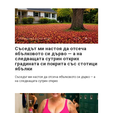
Интересно да се знае
0
16
Съседът ми настоя да отсеча
ябълковото си дърво — а на
следващата сутрин открих
градината си покрита със стотици
ябълки
Съседът ми настоя да отсеча ябълковото си дърво — а
на следващата сутрин открих