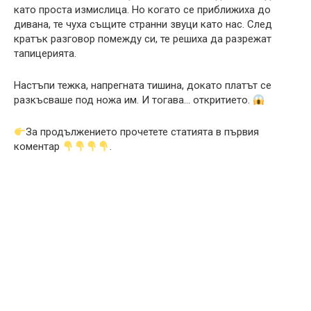
като проста измислица. Но когато се приближиха до
дивана, те чуха същите странни звуци като нас. След
кратък разговор помежду си, те решиха да разрежат
тапицерията.
Настъпи тежка, напрегната тишина, докато платът се
разкъсваше под ножа им. И тогава… откритието.
За продължението прочетете статията в първия
коментар
.