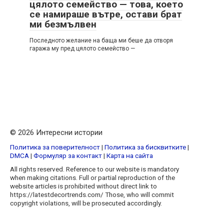
цялото семейство — това, което
се намираше вътре, остави брат
ми безмълвен
Последното желание на баща ми беше да отворя
гаража му пред цялото семейство —
© 2026 Интересни истории
Политика за поверителност
|
Политика за бисквитките
|
DMCA
|
Формуляр за контакт
|
Карта на сайта
All rights reserved. Reference to our website is mandatory
when making citations. Full or partial reproduction of the
website articles is prohibited without direct link to
https://latestdecortrends.com/ Those, who will commit
copyright violations, will be prosecuted accordingly.