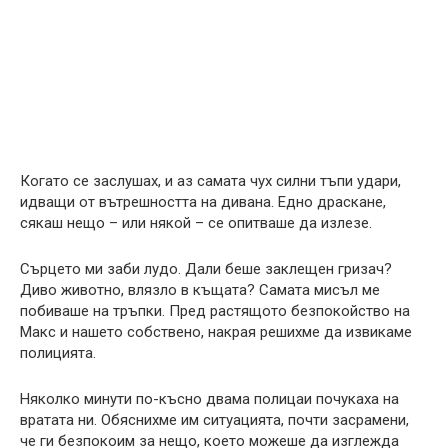
Когато се заслушах, и аз самата чух силни тъпи удари,
идващи от вътрешността на дивана. Едно драскане,
сякаш нещо – или някой – се опитваше да излезе.
Сърцето ми заби лудо. Дали беше заклещен гризач?
Диво животно, влязло в къщата? Самата мисъл ме
побиваше на тръпки. Пред растящото безпокойство на
Макс и нашето собствено, накрая решихме да извикаме
полицията.
Няколко минути по-късно двама полицаи почукаха на
вратата ни. Обяснихме им ситуацията, почти засрамени,
че ги безпокоим за нещо, което можеше да изглежда