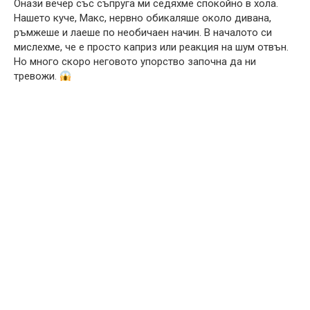
Онази вечер със съпруга ми седяхме спокойно в хола.
Нашето куче, Макс, нервно обикаляше около дивана,
ръмжеше и лаеше по необичаен начин. В началото си
мислехме, че е просто каприз или реакция на шум отвън.
Но много скоро неговото упорство започна да ни
тревожи.