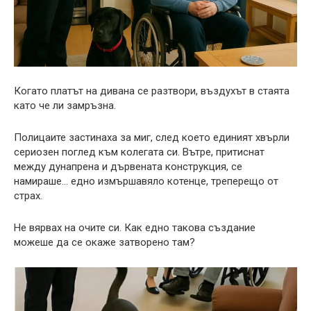
Когато платът на дивана се разтвори, въздухът в стаята
като че ли замръзна.
Полицаите застинаха за миг, след което единият хвърли
сериозен поглед към колегата си. Вътре, притиснат
между дунапрена и дървената конструкция, се
намираше… едно измършавяло котенце, треперещо от
страх.
Не вярвах на очите си. Как едно такова създание
можеше да се окаже затворено там?