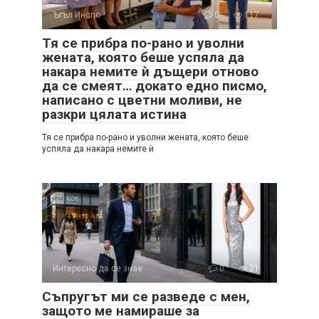
Ъгъл Инспо
0
117
Тя се прибра по-рано и уволни
жената, която беше успяла да
накара немите ѝ дъщери отново
да се смеят… докато едно писмо,
написано с цветни моливи, не
разкри цялата истина
Тя се прибра по-рано и уволни жената, която беше
успяла да накара немите ѝ
Интересно да се знае
0
21
Съпругът ми се разведе с мен,
защото ме намираше за