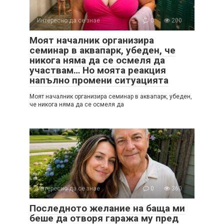
Интересно да се знае
0
200
Моят началник организира
семинар в аквапарк, убеден, че
никога няма да се осмеля да
участвам… Но моята реакция
напълно промени ситуацията
Моят началник организира семинар в аквапарк, убеден,
че никога няма да се осмеля да
Интересно да се знае
0
360
Последното желание на баща ми
беше да отворя гаража му пред