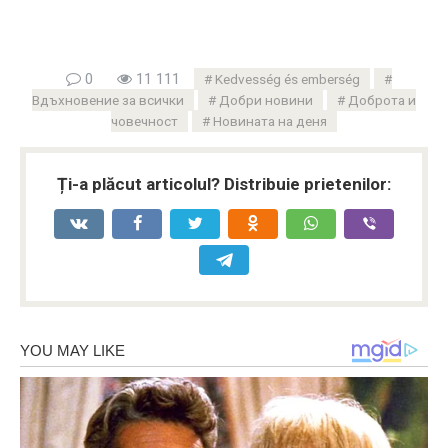
0
11 111
Kedvesség és emberség
Вдъхновение за всички
Добри новини
Доброта и
човечност
Новината на деня
Ți-a plăcut articolul? Distribuie prietenilor: