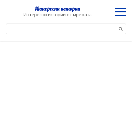
Skip
Интересни истории
to
Интересни истории от мрежата
content
Search: