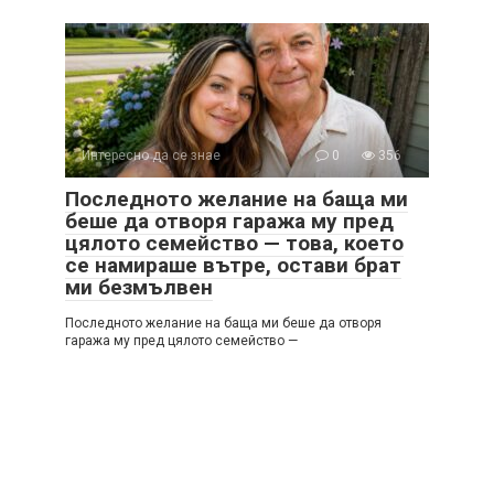
Интересно да се знае
0
356
Последното желание на баща ми
беше да отворя гаража му пред
цялото семейство — това, което
се намираше вътре, остави брат
ми безмълвен
Последното желание на баща ми беше да отворя
гаража му пред цялото семейство —