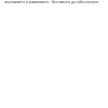
мълчанието и унижението… без никога да губи контрол.