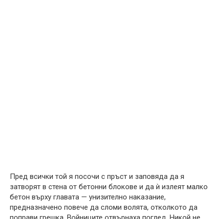
Пред всички той я посочи с пръст и заповяда да я
затворят в стена от бетонни блокове и да ѝ излеят малко
бетон върху главата — унизително наказание,
предназначено повече да сломи волята, отколкото да
поправи грешка. Войниците отвърнаха поглед. Никой не