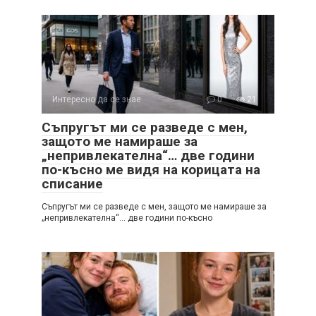
Интересно да се знае
0
21
Съпругът ми се разведе с мен,
защото ме намираше за
„непривлекателна“… две години
по-късно ме видя на корицата на
списание
Съпругът ми се разведе с мен, защото ме намираше за
„непривлекателна“… две години по-късно