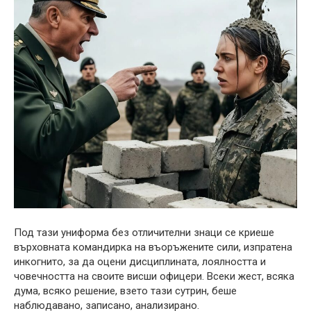
Под тази униформа без отличителни знаци се криеше
върховната командирка на въоръжените сили, изпратена
инкогнито, за да оцени дисциплината, лоялността и
човечността на своите висши офицери. Всеки жест, всяка
дума, всяко решение, взето тази сутрин, беше
наблюдавано, записано, анализирано.