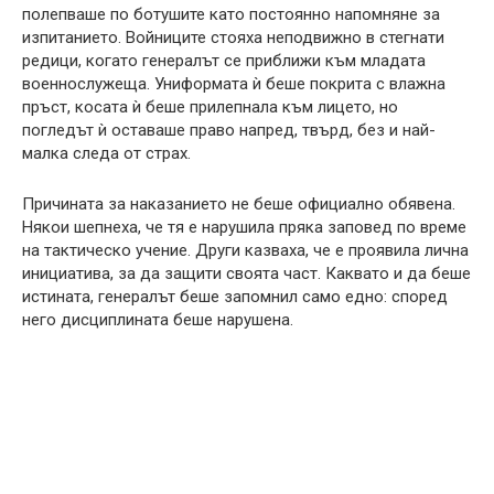
полепваше по ботушите като постоянно напомняне за
изпитанието. Войниците стояха неподвижно в стегнати
редици, когато генералът се приближи към младата
военнослужеща. Униформата ѝ беше покрита с влажна
пръст, косата ѝ беше прилепнала към лицето, но
погледът ѝ оставаше право напред, твърд, без и най-
малка следа от страх.
Причината за наказанието не беше официално обявена.
Някои шепнеха, че тя е нарушила пряка заповед по време
на тактическо учение. Други казваха, че е проявила лична
инициатива, за да защити своята част. Каквато и да беше
истината, генералът беше запомнил само едно: според
него дисциплината беше нарушена.