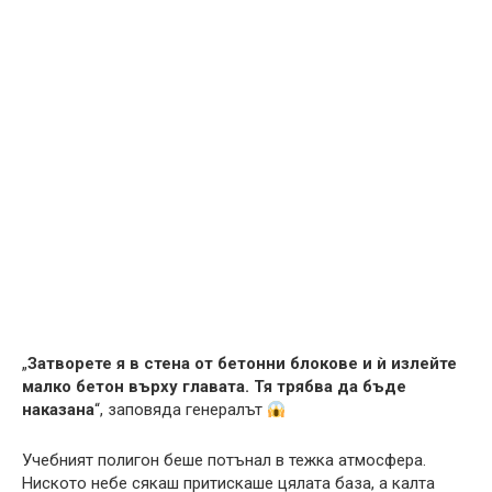
„
Затворете я в стена от бетонни блокове и ѝ излейте
малко бетон върху главата. Тя трябва да бъде
наказана
“, заповяда генералът
Учебният полигон беше потънал в тежка атмосфера.
Ниското небе сякаш притискаше цялата база, а калта