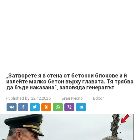
„Затворете я в стена от бетонни блокове и ѝ
излейте малко бетон върху главата. Тя трябва
да бъде наказана“, заповяда генералът
Published by:
22.12.2025
Ъгъл Инспо
Editor