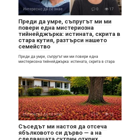
Интересно да се знае
0
17
Преди да умре, съпругът ми ми
повери една мистериозна
тийнейджърка: истината, скрита в
стара кутия, разтърси нашето
семейство
Преди да умре, съпругът ми ми повери една
мистериозна тийнейджърка: истината, скрита в стара
Интересно да се знае
0
16
Съседът ми настоя да отсеча
ябълковото си дърво — а на
следващата сутрин открих