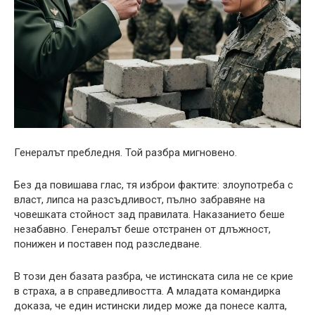
Генералът пребледня. Той разбра мигновено.
Без да повишава глас, тя изброи фактите: злоупотреба с
власт, липса на разсъдливост, пълно забравяне на
човешката стойност зад правилата. Наказанието беше
незабавно. Генералът беше отстранен от длъжност,
понижен и поставен под разследване.
В този ден базата разбра, че истинската сила не се крие
в страха, а в справедливостта. А младата командирка
доказа, че един истински лидер може да понесе калта,