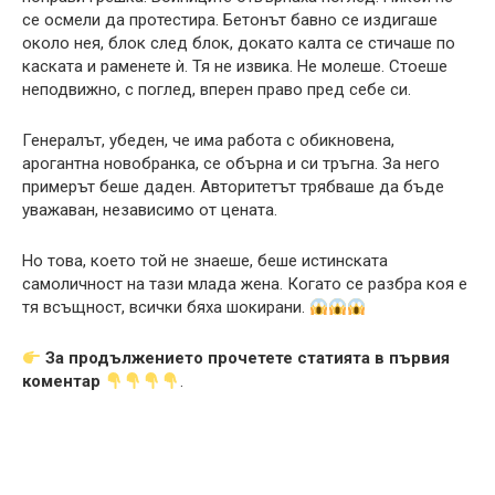
се осмели да протестира. Бетонът бавно се издигаше
около нея, блок след блок, докато калта се стичаше по
каската и раменете ѝ. Тя не извика. Не молеше. Стоеше
неподвижно, с поглед, вперен право пред себе си.
Генералът, убеден, че има работа с обикновена,
арогантна новобранка, се обърна и си тръгна. За него
примерът беше даден. Авторитетът трябваше да бъде
уважаван, независимо от цената.
Но това, което той не знаеше, беше истинската
самоличност на тази млада жена. Когато се разбра коя е
тя всъщност, всички бяха шокирани.
За продължението прочетете статията в първия
коментар
.