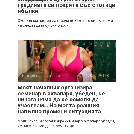
градината си покрита със стотици
ябълки
Съседът ми настоя да отсеча ябълковото си дърво — а
на следващата сутрин открих
Интересно да се знае
0
198
Моят началник организира
семинар в аквапарк, убеден, че
никога няма да се осмеля да
участвам… Но моята реакция
напълно промени ситуацията
Моят началник организира семинар в аквапарк, убеден,
че никога няма да се осмеля да