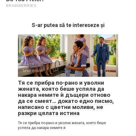
S-ar putea să te intereseze și
Ъгъл Инспо
0
117
Тя се прибра по-рано и уволни
жената, която беше успяла да
накара немите ѝ дъщери отново
да се смеят… докато едно писмо,
написано с цветни моливи, не
разкри цялата истина
Тя се прибра по-рано и уволни жената, която беше
успяла да накара немите ѝ