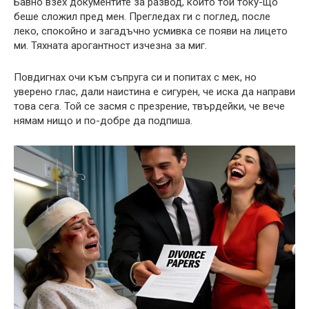
Бавно взех документите за развод, които той току-що
беше сложил пред мен. Прегледах ги с поглед, после
леко, спокойно и загадъчно усмивка се появи на лицето
ми. Тяхната арогантност изчезна за миг.
Повдигнах очи към съпруга си и попитах с мек, но
уверено глас, дали наистина е сигурен, че иска да направи
това сега. Той се засмя с презрение, твърдейки, че вече
нямам нищо и по-добре да подпиша.