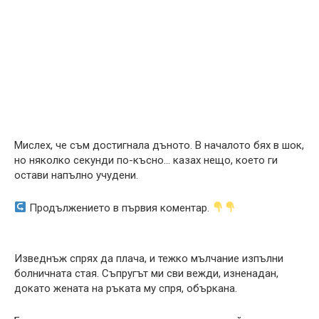
Мислех, че съм достигнала дъното. В началото бях в шок,
но няколко секунди по-късно… казах нещо, което ги
остави напълно учудени.
Продължението в първия коментар.
Изведнъж спрях да плача, и тежко мълчание изпълни
болничната стая. Съпругът ми сви вежди, изненадан,
докато жената на ръката му спря, объркана.