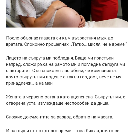
После обърнах главата си към възрастния мъж до
вратата. Спокойно прошепнах: „Татко… мисля, че е време.“
Лицето на съпруга ми побледня. Баща ми пристъпи
напред, сложи ръка на рамото ми и погледна съпруга ми
с авторитет. Със спокоен глас обяви, че компанията,
която съпругът ми водеше с такъв гордост, вече не му
принадлежи… а на мен.
Жената в червено остана като вцепенена. Съпругът ми, с
отворена уста, изглеждаше неспособен да диша.
Сложих документите за развод обратно на масата.
И за първи път от дълго време… това бях аз, която се