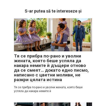
S-ar putea să te intereseze și
Ъгъл Инспо
0
117
Тя се прибра по-рано и уволни
жената, която беше успяла да
накара немите ѝ дъщери отново
да се смеят… докато едно писмо,
написано с цветни моливи, не
разкри цялата истина
Тя се прибра по-рано и уволни жената, която беше
успяла да накара немите ѝ