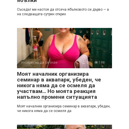
ябълки
Съседът ми настоя да отсеча ябълковото си дърво — а
на следващата сутрин открих
Интересно да се знае
0
198
Моят началник организира
семинар в аквапарк, убеден, че
никога няма да се осмеля да
участвам… Но моята реакция
напълно промени ситуацията
Моят началник организира семинар в аквапарк, убеден,
че никога няма да се осмеля да