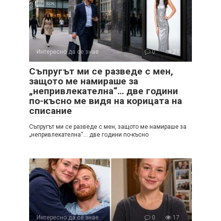
Интересно да се знае
0
21
Съпругът ми се разведе с мен,
защото ме намираше за
„непривлекателна“… две години
по-късно ме видя на корицата на
списание
Съпругът ми се разведе с мен, защото ме намираше за
„непривлекателна“… две години по-късно
Интересно да се знае
0
17