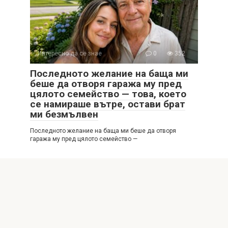
Интересно да се знае
0
352
Последното желание на баща ми
беше да отворя гаража му пред
цялото семейство — това, което
се намираше вътре, остави брат
ми безмълвен
Последното желание на баща ми беше да отворя
гаража му пред цялото семейство —
© 2026 Интересни истории