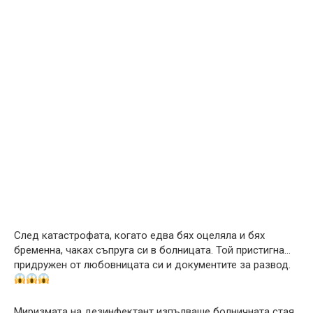
След катастрофата, когато едва бях оцеляла и бях
бременна, чаках съпруга си в болницата. Той пристигна…
придружен от любовницата си и документите за развод.
Миризмата на дезинфектант изпълваше болничната стая.