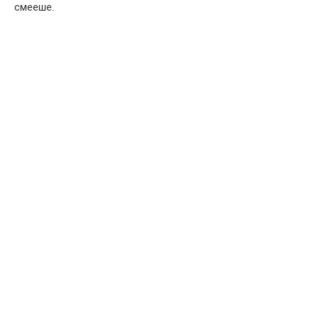
смееше.