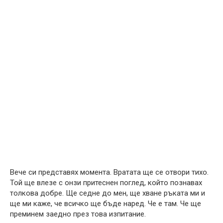
Вече си представях момента. Вратата ще се отвори тихо.
Той ще влезе с онзи притеснен поглед, който познавах
толкова добре. Ще седне до мен, ще хване ръката ми и
ще ми каже, че всичко ще бъде наред. Че е там. Че ще
преминем заедно през това изпитание.