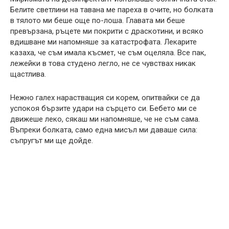
Белите светлини на тавана ме пареха в очите, но болката
в тялото ми беше още по-лоша. Главата ми беше
превързана, ръцете ми покрити с драскотини, и всяко
вдишване ми напомняше за катастрофата. Лекарите
казаха, че съм имала късмет, че съм оцеляла. Все пак,
лежейки в това студено легло, не се чувствах никак
щастлива.
Нежно галех нарастващия си корем, опитвайки се да
успокоя бързите удари на сърцето си. Бебето ми се
движеше леко, сякаш ми напомняше, че не съм сама.
Въпреки болката, само една мисъл ми даваше сила:
съпругът ми ще дойде.