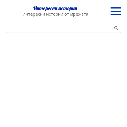
Skip
Интересни истории
to
Интересни истории от мрежата
content
Search: