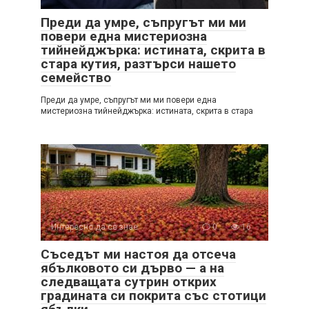
Преди да умре, съпругът ми ми
повери една мистериозна
тийнейджърка: истината, скрита в
стара кутия, разтърси нашето
семейство
Преди да умре, съпругът ми ми повери една
мистериозна тийнейджърка: истината, скрита в стара
Интересно да се знае
0
16
Съседът ми настоя да отсеча
ябълковото си дърво — а на
следващата сутрин открих
градината си покрита със стотици