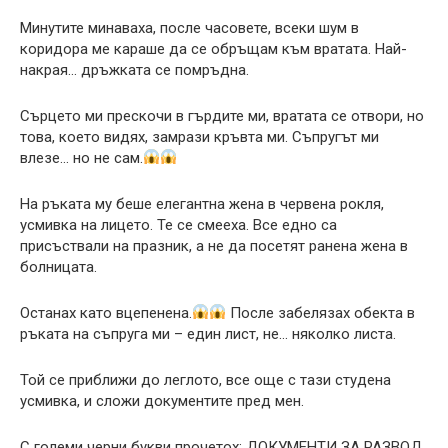
Минутите минаваха, после часовете, всеки шум в
коридора ме караше да се обръщам към вратата. Най-
накрая… дръжката се помръдна.
Сърцето ми прескочи в гърдите ми, вратата се отвори, но
това, което видях, замрази кръвта ми. Съпругът ми
влезе… но не сам.
На ръката му беше елегантна жена в червена рокля,
усмивка на лицето. Те се смееха. Все едно са
присъствали на празник, а не да посетят ранена жена в
болницата.
Останах като вцепенена.
После забелязах обекта в
ръката на съпруга ми – един лист, не… няколко листа.
Той се приближи до леглото, все още с тази студена
усмивка, и сложи документите пред мен.
С големи черни букви прочетох: ДОКУМЕНТИ ЗА РАЗВОД