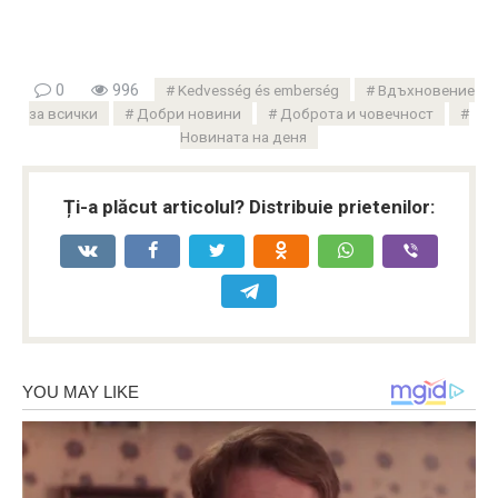
0
996
Kedvesség és emberség
Вдъхновение
за всички
Добри новини
Доброта и човечност
Новината на деня
Ți-a plăcut articolul? Distribuie prietenilor: