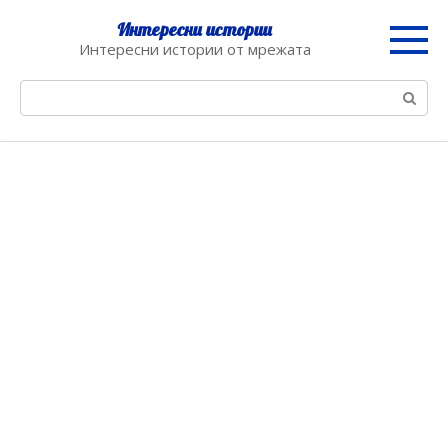
Skip
Интересни истории
to
Интересни истории от мрежата
content
Search: