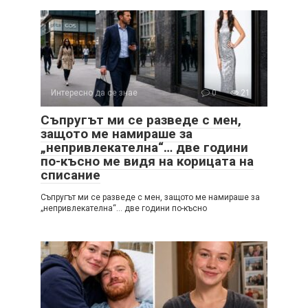
Интересно да се знае
0
21
Съпругът ми се разведе с мен,
защото ме намираше за
„непривлекателна“… две години
по-късно ме видя на корицата на
списание
Съпругът ми се разведе с мен, защото ме намираше за
„непривлекателна“… две години по-късно