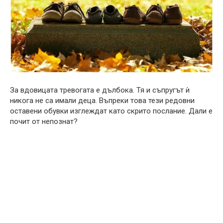
За вдовицата тревогата е дълбока. Тя и съпругът ѝ
никога не са имали деца. Въпреки това тези редовни
оставени обувки изглеждат като скрито послание. Дали е
почит от непознат?