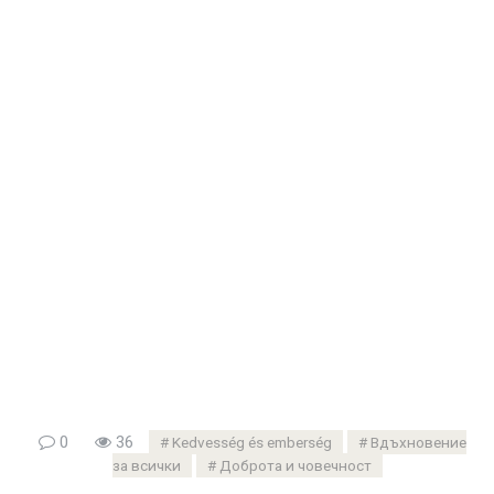
0
36
Kedvesség és emberség
Вдъхновение
за всички
Доброта и човечност