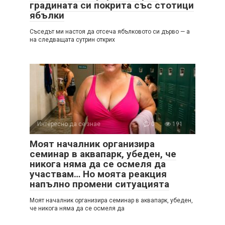
градината си покрита със стотици
ябълки
Съседът ми настоя да отсеча ябълковото си дърво — а
на следващата сутрин открих
Интересно да се знае
0
191
Моят началник организира
семинар в аквапарк, убеден, че
никога няма да се осмеля да
участвам… Но моята реакция
напълно промени ситуацията
Моят началник организира семинар в аквапарк, убеден,
че никога няма да се осмеля да