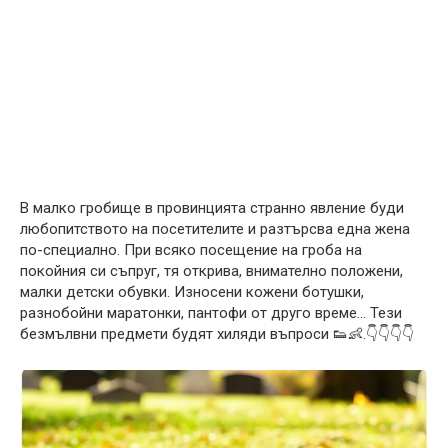
В малко гробище в провинцията странно явление буди
любопитството на посетителите и разтърсва една жена
по-специално. При всяко посещение на гроба на
покойния си съпруг, тя открива, внимателно положени,
малки детски обувки. Износени кожени ботушки,
разнобойни маратонки, пантофи от друго време… Тези
безмълвни предмети будят хиляди въпроси 👟👶.👇👇👇👇