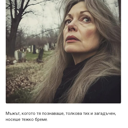
Мъжът, когото тя познаваше, толкова тих и загадъчен,
носеше тежко бреме.