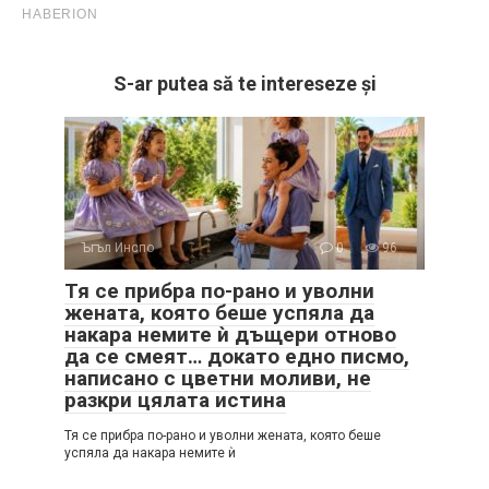
S-ar putea să te intereseze și
Ъгъл Инспо
0
96
Тя се прибра по-рано и уволни
жената, която беше успяла да
накара немите ѝ дъщери отново
да се смеят… докато едно писмо,
написано с цветни моливи, не
разкри цялата истина
Тя се прибра по-рано и уволни жената, която беше
успяла да накара немите ѝ