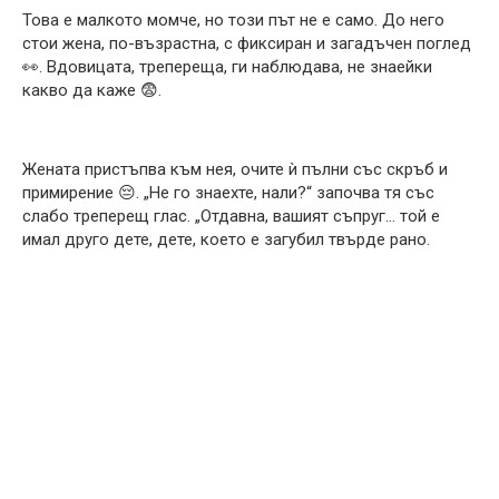
Това е малкото момче, но този път не е само. До него
стои жена, по-възрастна, с фиксиран и загадъчен поглед
👀. Вдовицата, трепереща, ги наблюдава, не знаейки
какво да каже 😨.
Жената пристъпва към нея, очите ѝ пълни със скръб и
примирение 😔. „Не го знаехте, нали?“ започва тя със
слабо треперещ глас. „Отдавна, вашият съпруг… той е
имал друго дете, дете, което е загубил твърде рано.