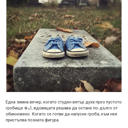
Една зимна вечер, когато студен вятър духа през пустото
гробище ❄️🌙, вдовицата решава да остане по-дълго от
обикновено. Когато се готви да напусне гроба, към нея
пристъпва позната фигура.