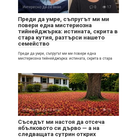
Интересно да се знае
0
17
Преди да умре, съпругът ми ми
повери една мистериозна
тийнейджърка: истината, скрита в
стара кутия, разтърси нашето
семейство
Преди да умре, съпругът ми ми повери една
мистериозна тийнейджърка: истината, скрита в стара
Интересно да се знае
0
16
Съседът ми настоя да отсеча
ябълковото си дърво — а на
следващата сутрин открих