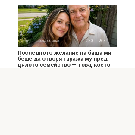
Интересно да се знае
0
345
Последното желание на баща ми
беше да отворя гаража му пред
цялото семейство — това, което
се намираше вътре, остави брат
ми безмълвен
Последното желание на баща ми беше да отворя
гаража му пред цялото семейство —