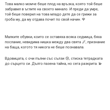
Това малко момче беше плод на връзка, която той беше
забравил в ъглите на своето минало. И преди да умре,
той беше поверил на това младо дете да се грижи за
гроба му, да му отдава почит по свой начин. 🌹
Малките обувки, които се оставяха всяка седмица, бяха
послание, невидима нишка между два свята 🌌, признание
на баща, когото тя никога не беше познавала.
Вдовицата, с очи пълни със сълзи 😢, стиска тетрадката
до сърцето си. Дълго пазена тайна, но сега разкрита. 💫