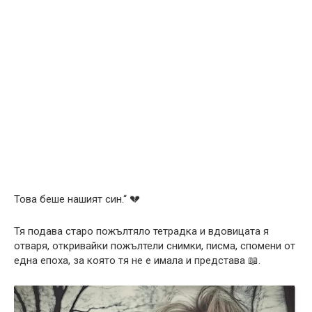
Това беше нашият син.“ 💔
Тя подава старо пожълтяло тетрадка и вдовицата я
отваря, откривайки пожълтели снимки, писма, спомени от
една епоха, за която тя не е имала и представа 📖.