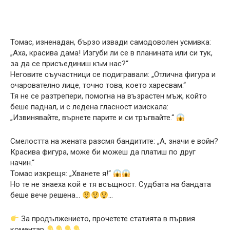
Томас, изненадан, бързо извади самодоволен усмивка:
„Аха, красива дама! Изгуби ли се в планината или си тук,
за да се присъединиш към нас?“
Неговите съучастници се подигравали: „Отлична фигура и
очарователно лице, точно това, което харесвам.“
Тя не се разтрепери, помогна на възрастен мъж, който
беше паднал, и с ледена гласност изискала:
„Извинявайте, върнете парите и си тръгвайте.“
Смелостта на жената разсмя бандитите: „А, значи е войн?
Красива фигура, може би можеш да платиш по друг
начин.“
Томас изкрещя: „Хванете я!“
Но те не знаеха кой е тя всъщност. Судбата на бандата
беше вече решена…
…
За продължението, прочетете статията в първия
коментар
.