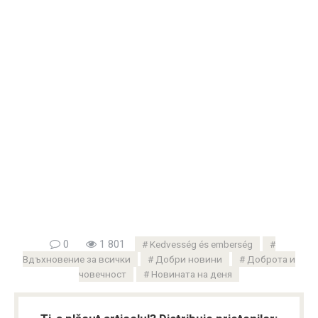
0
1 801
Kedvesség és emberség
Вдъхновение за всички
Добри новини
Доброта и
човечност
Новината на деня