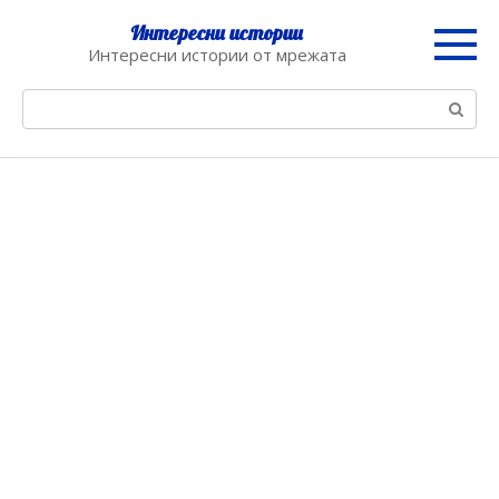
Skip
Интересни истории
to
Интересни истории от мрежата
content
Search: