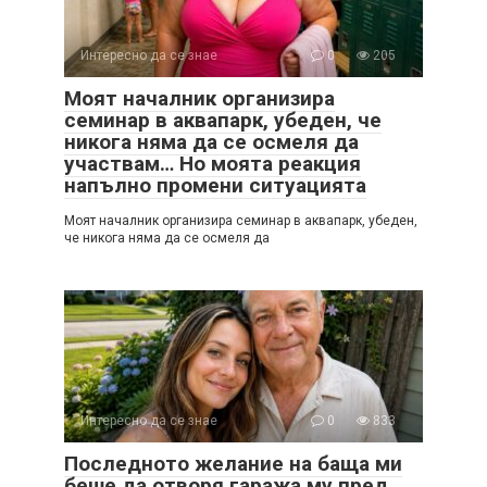
Интересно да се знае
0
205
Моят началник организира
семинар в аквапарк, убеден, че
никога няма да се осмеля да
участвам… Но моята реакция
напълно промени ситуацията
Моят началник организира семинар в аквапарк, убеден,
че никога няма да се осмеля да
Интересно да се знае
0
833
Последното желание на баща ми
беше да отворя гаража му пред