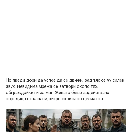
Но преди дори да успее да се движи, зад тях се чу силен
звук. Невидима мрежа се затвори около тях,
обграждайки ги за миг. Жената беше задействала
поредица от капани, хитро скрити по целия път.