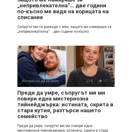
„непривлекателна“… две години
по-късно ме видя на корицата на
списание
Съпругът ми се разведе с мен, защото ме намираше за
„непривлекателна“… две години по-късно
Интересно да се знае
0
17
Преди да умре, съпругът ми ми
повери една мистериозна
тийнейджърка: истината, скрита в
стара кутия, разтърси нашето
семейство
Преди да умре, съпругът ми ми повери една
мистериозна тийнейджърка: истината, скрита в стара