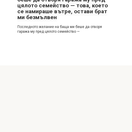
цялото семейство — това, което
се намираше вътре, остави брат
ми безмълвен
Последното желание на баща ми беше да отворя
гаража му пред цялото семейство —
© 2026 Интересни истории
Политика за поверителност
|
Политика за бисквитките
|
DMCA
|
Формуляр за контакт
|
Карта на сайта
All rights reserved. Reference to our website is mandatory
when making citations. Full or partial reproduction of the
website articles is prohibited without direct link to
https://latestdecortrends.com/ Those, who will commit
copyright violations, will be prosecuted accordingly.