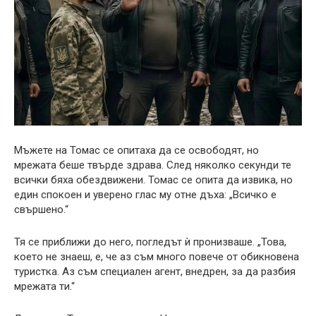
Мъжете на Томас се опитаха да се освободят, но
мрежата беше твърде здрава. След няколко секунди те
всички бяха обездвижени. Томас се опита да извика, но
един спокоен и уверено глас му отне дъха: „Всичко е
свършено.“
Тя се приближи до него, погледът ѝ пронизваше. „Това,
което не знаеш, е, че аз съм много повече от обикновена
туристка. Аз съм специален агент, внедрен, за да разбия
мрежата ти.“