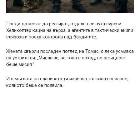
Преди да могат да реагират, отдалеч се чуха сирени.
Хеликоптер кацна на върха, а агентите в тактически екипи
слязоха и поеха контрола над бандитите.
Жената хвърли последен поглед на Томас, с лека усмивка
на устните си. „Мислеше, че това е поход, но всъщност
беше мисия.“
И в мъглата на планината тя изчезна толкова внезапно,
колкото беше се появила.