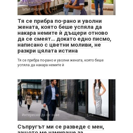
Ъгъл Инспо
0
117
Тя се прибра по-рано и уволни
жената, която беше успяла да
накара немите ѝ дъщери отново
да се смеят… докато едно писмо,
написано с цветни моливи, не
разкри цялата истина
Тя се прибра по-рано и уволни жената, която беше
успяла да накара немите ѝ
Интересно да се знае
0
21
Съпругът ми се разведе с мен,
защото ме намираше за