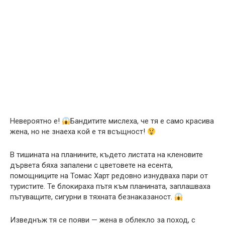
Невероятно е!
Бандитите мислеха, че тя е само красива
жена, но не знаеха кой е тя всъщност!
В тишината на планините, където листата на кленовите
дървета бяха запалени с цветовете на есента,
помощниците на Томас Харт редовно изнудваха пари от
туристите. Те блокираха пътя към планината, заплашваха
пътуващите, сигурни в тяхната безнаказаност.
Изведнъж тя се появи — жена в облекло за поход, с