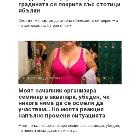
градината си покрита със стотици
ябълки
Съседът ми настоя да отсеча ябълковото си дърво — а
на следващата сутрин открих
Интересно да се знае
0
196
Моят началник организира
семинар в аквапарк, убеден, че
никога няма да се осмеля да
участвам… Но моята реакция
напълно промени ситуацията
Моят началник организира семинар в аквапарк, убеден,
че никога няма да се осмеля да