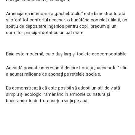
Amenajarea interioară a „pachebotului” este bine structurată
și oferă tot confortul necesar: o bucătărie complet utilată, un
spațiu de depozitare ingenios pentru copii, precum și un
dormitor principal dotat cu un pat mare.
Baia este modernă, cu o duș larg și toalete ecocompostabile.
Această poveste interesantă despre Lora și „pachebotul” său
a adunat milioane de abonați pe rețelele sociale.
Ea demonstrează că este posibil să adopți un stil de viață
simplu și ecologic, rămânând în armonie cu natura și
bucurându-te de frumusețea vieții pe apă.