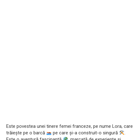
Este povestea unei tinere femei franceze, pe nume Lora, care
trăiește pe o barcă
pe care și-a construit-o singură
.
Este o aventură fascinantă
, marcată de experiențe și