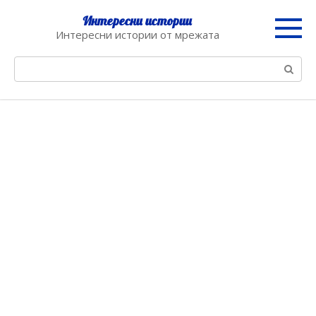
Skip
Интересни истории
to
Интересни истории от мрежата
content
Search: