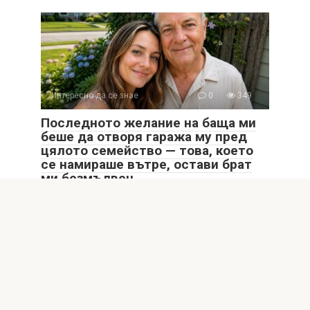
Интересно да се знае
0
349
Последното желание на баща ми
беше да отворя гаража му пред
цялото семейство — това, което
се намираше вътре, остави брат
ми безмълвен
Последното желание на баща ми беше да отворя
гаража му пред цялото семейство —