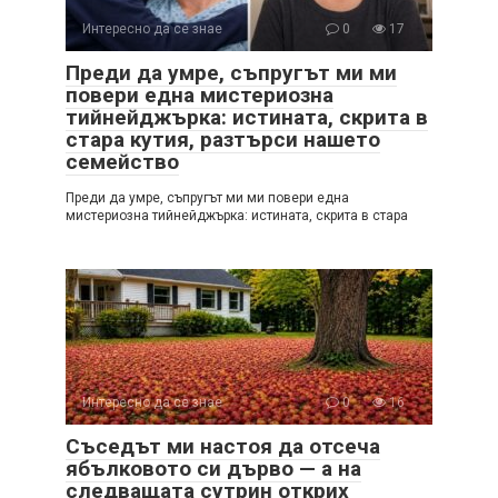
Интересно да се знае
0
17
Преди да умре, съпругът ми ми
повери една мистериозна
тийнейджърка: истината, скрита в
стара кутия, разтърси нашето
семейство
Преди да умре, съпругът ми ми повери една
мистериозна тийнейджърка: истината, скрита в стара
Интересно да се знае
0
16
Съседът ми настоя да отсеча
ябълковото си дърво — а на
следващата сутрин открих