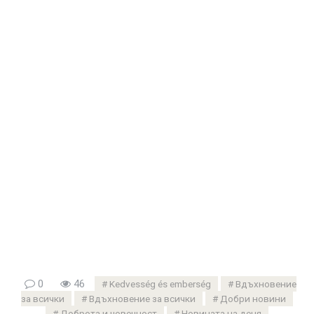
0
46
Kedvesség és emberség
Вдъхновение
за всички
Вдъхновение за всички
Добри новини
Доброта и човечност
Новината на деня