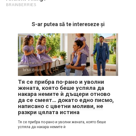
S-ar putea să te intereseze și
Ъгъл Инспо
0
108
Тя се прибра по-рано и уволни
жената, която беше успяла да
накара немите ѝ дъщери отново
да се смеят… докато едно писмо,
написано с цветни моливи, не
разкри цялата истина
Тя се прибра по-рано и уволни жената, която беше
успяла да накара немите ѝ