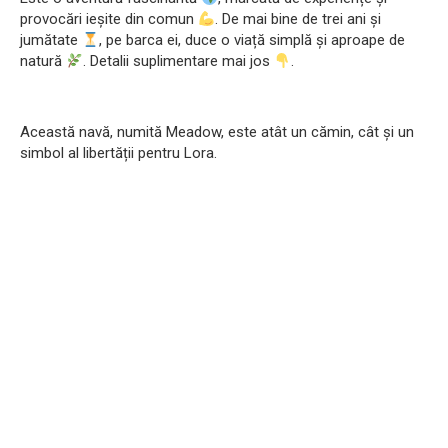
provocări ieșite din comun
. De mai bine de trei ani și
jumătate
, pe barca ei, duce o viață simplă și aproape de
natură
. Detalii suplimentare mai jos
.
Această navă, numită Meadow, este atât un cămin, cât și un
simbol al libertății pentru Lora.