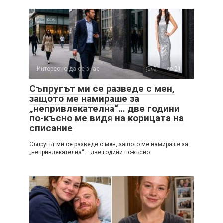
Интересно да се знае
0
21
Съпругът ми се разведе с мен,
защото ме намираше за
„непривлекателна“… две години
по-късно ме видя на корицата на
списание
Съпругът ми се разведе с мен, защото ме намираше за
„непривлекателна“… две години по-късно